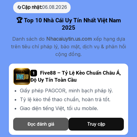
🔄
Cập nhật:
06.08.2026
🏆 Top 10 Nhà Cái Uy Tín Nhất Việt Nam
2025
Danh sách do
Nhacaiuytin.us.com
xếp hạng dựa
trên tiêu chí pháp lý, bảo mật, dịch vụ & phản hồi
cộng đồng.
Five88 – Tỷ Lệ Kèo Chuẩn Châu Á,
1
Độ Uy Tín Toàn Cầu
Giấy phép PAGCOR, minh bạch pháp lý.
Tỷ lệ kèo thể thao chuẩn, hoàn trả tốt.
Giao diện tiếng Việt, tối ưu mobile.
Đọc đánh giá
Truy cập