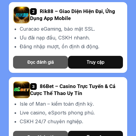
Rik88 – Giao Diện Hiện Đại, Ứng
2
Dụng App Mobile
Curacao eGaming, bảo mật SSL.
Ưu đãi nạp đầu, CSKH nhanh.
Đăng nhập mượt, ổn định di động.
Đọc đánh giá
Truy cập
86Bet – Casino Trực Tuyến & Cá
3
Cược Thể Thao Uy Tín
Isle of Man – kiểm toán định kỳ.
Live casino, eSports phong phú.
CSKH 24/7 chuyên nghiệp.