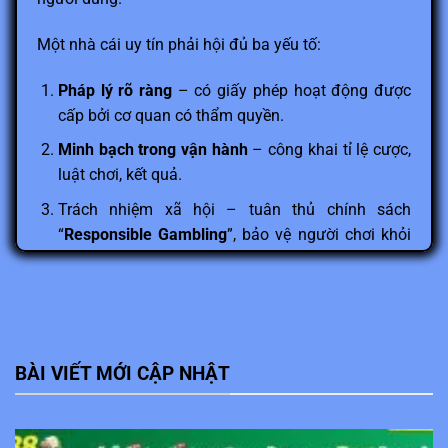
Một nhà cái uy tín phải hội đủ ba yếu tố:
Pháp lý rõ ràng
– có giấy phép hoạt động được
cấp bởi cơ quan có thẩm quyền.
Minh bạch trong vận hành
– công khai tỉ lệ cược,
luật chơi, kết quả.
Trách nhiệm xã hội – tuân thủ chính sách
“
Responsible Gambling
”, bảo vệ người chơi khỏi
nghiện cược và rủi ro tài chính.
Top 5 tổ chức cấp phép nhà cái uy tín toàn
cầu
BÀI VIẾT MỚI CẬP NHẬT