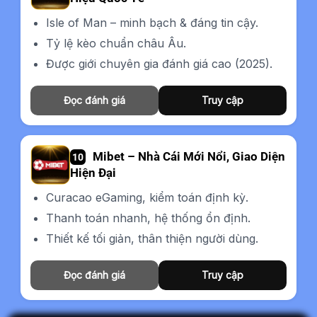
Isle of Man – minh bạch & đáng tin cậy.
Tỷ lệ kèo chuẩn châu Âu.
Được giới chuyên gia đánh giá cao (2025).
Đọc đánh giá
Truy cập
Mibet – Nhà Cái Mới Nổi, Giao Diện
10
Hiện Đại
Curacao eGaming, kiểm toán định kỳ.
Thanh toán nhanh, hệ thống ổn định.
Thiết kế tối giản, thân thiện người dùng.
Đọc đánh giá
Truy cập