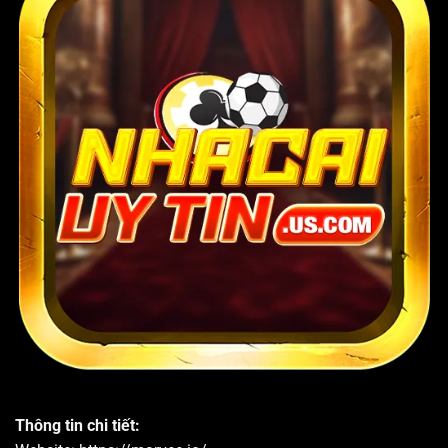
Curacao eGaming
– Caribe
→ Cấp phép phổ biến cho nhà cái tại châu Á, yêu
cầu bảo mật dữ liệu người dùng và báo cáo định
kỳ.
PAGCOR
(Philippines Amusement and Gaming
Corporation)
→ Quản lý toàn bộ ngành cá cược hợp pháp tại
Đông Nam Á.
Giấy phép là chứng nhận pháp lý đảm bảo nhà cái
được quản lý, chịu kiểm toán và có trách nhiệm xã
hội.
Người chơi khi lựa chọn nhà cái uy tín nên ưu
tiên những nền tảng hiển thị rõ ràng mã số giấy phép
và đường dẫn xác thực đến cơ quan cấp phép.
Tiêu Chí Đánh Giá Một nhà cái uy tín
Thông tin chi tiết: