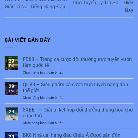
Trực Tuyến Uy Tín Số 1 Hiện
Giải Trí Nổi Tiếng Hàng Đầu
Nay
BÀI VIẾT GẦN ĐÂY
FB88 – Trang cá cược đổi thưởng trực tuyến vươn
29
tầm quốc tế
Th1
Chức năng bình luận bị tắt
ở
FB88
–
QH88 – Siêu phẩm cá cược trực tuyến hàng đầu
29
Trang
thế giới
Th1
cá
Chức năng bình luận bị tắt
ở
cược
QH88
đổi
–
8XBET – Giải trí kết hợp đổi thưởng thăng hoa cho
thưởng
29
Siêu
trực
cược thủ
Th1
phẩm
tuyến
Chức năng bình luận bị tắt
ở
cá
vươn
8XBET
cược
tầm
–
BK8 Nhà cái hàng đầu Châu Á được săn đón
trực
quốc
29