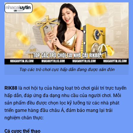
Top các trò chơi cực hấp dẫn đang được săn đón
RIK88
là nơi hội tụ của hàng loạt trò chơi giải trí trực tuyến
hấp dẫn, đáp ứng đa dạng nhu cầu của người chơi. Mỗi
sản phẩm đều được chọn lọc kỹ lưỡng từ các nhà phát
triển game hàng đầu châu Á, đảm bảo mang lại trải
nghiệm chân thực:
Cá cược thể thao