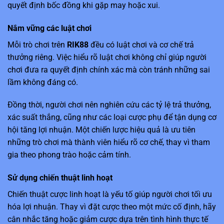
quyết định bốc đồng khi gặp may hoặc xui.
Nắm vững các luật chơi
Mỗi trò chơi trên
RIK88
đều có luật chơi và cơ chế trả
thưởng riêng. Việc hiểu rõ luật chơi không chỉ giúp người
chơi đưa ra quyết định chính xác mà còn tránh những sai
lầm không đáng có.
Đồng thời, người chơi nên nghiên cứu các tỷ lệ trả thưởng,
xác suất thắng, cũng như các loại cược phụ để tận dụng cơ
hội tăng lợi nhuận. Một chiến lược hiệu quả là ưu tiên
những trò chơi mà thành viên hiểu rõ cơ chế, thay vì tham
gia theo phong trào hoặc cảm tính.
Sử dụng chiến thuật linh hoạt
Chiến thuật cược linh hoạt là yếu tố giúp người chơi tối ưu
hóa lợi nhuận. Thay vì đặt cược theo một mức cố định, hãy
cân nhắc tăng hoặc giảm cược dựa trên tình hình thực tế