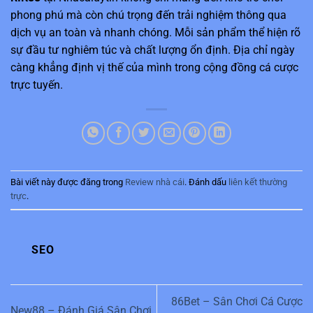
phong phú mà còn chú trọng đến trải nghiệm thông qua
dịch vụ an toàn và nhanh chóng. Mỗi sản phẩm thể hiện rõ
sự đầu tư nghiêm túc và chất lượng ổn định. Địa chỉ ngày
càng khẳng định vị thế của mình trong cộng đồng cá cược
trực tuyến.
Bài viết này được đăng trong
Review nhà cái
. Đánh dấu
liên kết thường
trực
.
SEO
86Bet – Sân Chơi Cá Cược
New88 – Đánh Giá Sân Chơi