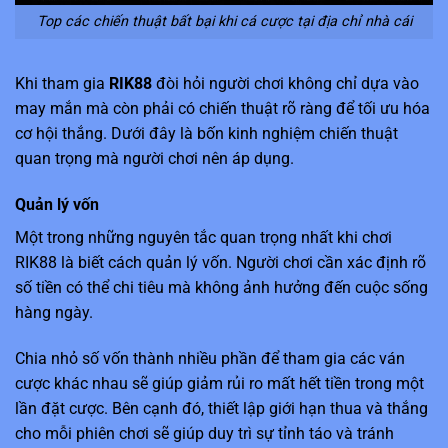
Top các chiến thuật bất bại khi cá cược tại địa chỉ nhà cái
Khi tham gia
RIK88
đòi hỏi người chơi không chỉ dựa vào
may mắn mà còn phải có chiến thuật rõ ràng để tối ưu hóa
cơ hội thắng. Dưới đây là bốn kinh nghiệm chiến thuật
quan trọng mà người chơi nên áp dụng.
Quản lý vốn
Một trong những nguyên tắc quan trọng nhất khi chơi
RIK88 là biết cách quản lý vốn. Người chơi cần xác định rõ
số tiền có thể chi tiêu mà không ảnh hưởng đến cuộc sống
hàng ngày.
Chia nhỏ số vốn thành nhiều phần để tham gia các ván
cược khác nhau sẽ giúp giảm rủi ro mất hết tiền trong một
lần đặt cược. Bên cạnh đó, thiết lập giới hạn thua và thắng
cho mỗi phiên chơi sẽ giúp duy trì sự tỉnh táo và tránh