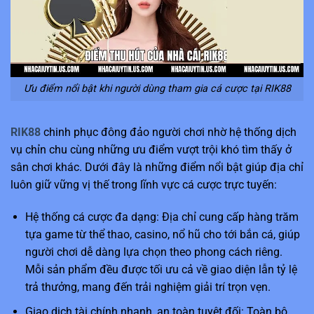
Ưu điểm nổi bật khi người dùng tham gia cá cược tại RIK88
RIK88
chinh phục đông đảo người chơi nhờ hệ thống dịch
vụ chỉn chu cùng những ưu điểm vượt trội khó tìm thấy ở
sân chơi khác. Dưới đây là những điểm nổi bật giúp địa chỉ
luôn giữ vững vị thế trong lĩnh vực cá cược trực tuyến:
Hệ thống cá cược đa dạng: Địa chỉ cung cấp hàng trăm
tựa game từ thể thao, casino, nổ hũ cho tới bắn cá, giúp
người chơi dễ dàng lựa chọn theo phong cách riêng.
Mỗi sản phẩm đều được tối ưu cả về giao diện lẫn tỷ lệ
trả thưởng, mang đến trải nghiệm giải trí trọn vẹn.
Giao dịch tài chính nhanh, an toàn tuyệt đối: Toàn bộ