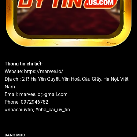
Thông tin chi tiết:
Website:
https://marvee.io/
Địa chỉ: 2 P. Hạ Yên Quyết, Yên Hoà, Cầu Giấy, Hà Nội, Việt
Nam
Email:
marvee.io@gmail.com
Phone: 0972946782
#nhacaiuytin, #nha_cai_uy_tin
DANH MỤC