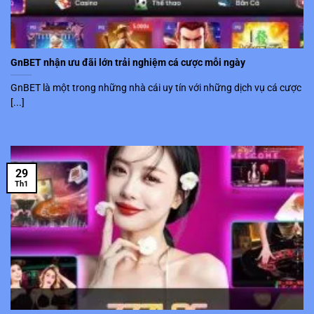
GnBET nhận ưu đãi lớn trải nghiệm cá cược mỗi ngày
GnBET là một trong những nhà cái uy tín với những dịch vụ cá cược
[...]
29
Th1