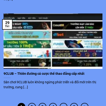
29
Th1
9CLUB – Thiên đường cá cược thể thao đẳng cấp nhất
Sân chơi 9CLUB luôn không ngừng phát triển và đổi mới trên thị
trường, cung [...]