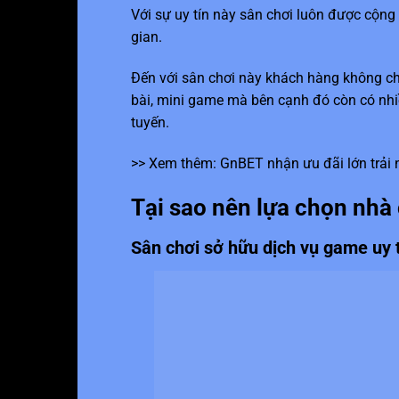
Với sự uy tín này sân chơi luôn được cộng
gian.
Đến với sân chơi này khách hàng không ch
bài, mini game mà bên cạnh đó còn có nhiề
tuyến.
>> Xem thêm: GnBET nhận ưu đãi lớn trải
Tại sao nên lựa chọn nhà
Sân chơi sở hữu dịch vụ game uy 