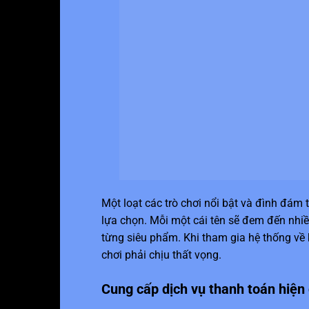
Một loạt các trò chơi nổi bật và đình đám 
lựa chọn. Mỗi một cái tên sẽ đem đến nhiều
từng siêu phẩm. Khi tham gia hệ thống về
chơi phải chịu thất vọng.
Cung cấp dịch vụ thanh toán hiện