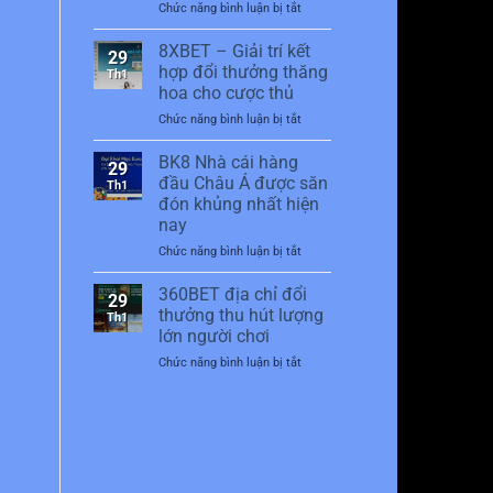
Chức năng bình luận bị tắt
ở
đổi
QH88
thưởng
–
trực
8XBET – Giải trí kết
29
Siêu
tuyến
hợp đổi thưởng thăng
Th1
phẩm
vươn
hoa cho cược thủ
cá
tầm
Chức năng bình luận bị tắt
ở
cược
quốc
8XBET
trực
tế
–
tuyến
BK8 Nhà cái hàng
29
Giải
hàng
đầu Châu Á được săn
Th1
trí
đầu
đón khủng nhất hiện
kết
thế
nay
hợp
giới
đổi
Chức năng bình luận bị tắt
ở
thưởng
BK8
thăng
Nhà
360BET địa chỉ đổi
29
hoa
cái
thưởng thu hút lượng
Th1
cho
hàng
lớn người chơi
cược
đầu
Chức năng bình luận bị tắt
thủ
ở
Châu
360BET
Á
địa
được
chỉ
săn
đổi
đón
thưởng
khủng
thu
nhất