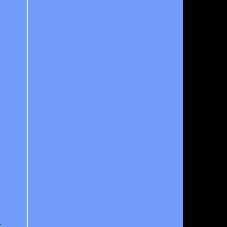
hút
hiện
lượng
nay
lớn
người
chơi
.