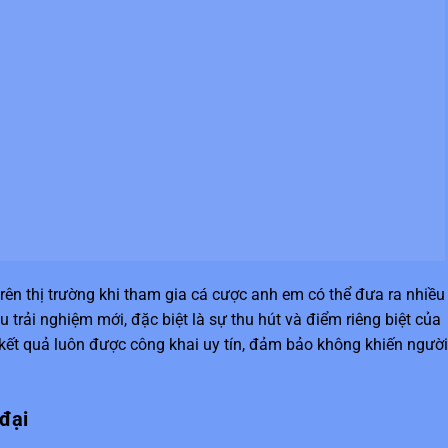
trên thị trường khi tham gia cá cược anh em có thể đưa ra nhiều
 trải nghiệm mới, đặc biệt là sự thu hút và điểm riêng biệt của
 kết quả luôn được công khai uy tín, đảm bảo không khiến người
 đại