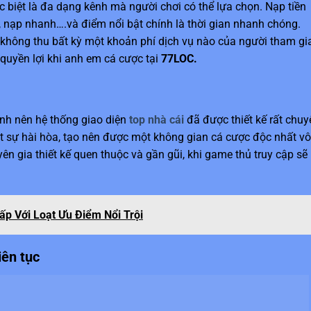
c biệt là đa dạng kênh mà người chơi có thể lựa chọn. Nạp tiền
 nạp nhanh….và điểm nổi bật chính là thời gian nhanh chóng.
ẽ không thu bất kỳ một khoản phí dịch vụ nào của người tham gi
à quyền lợi khi anh em cá cược tại
77LOC.
nh nên hệ thống giao diện
top nhà cái
đã được thiết kế rất chuy
 sự hài hòa, tạo nên được một không gian cá cược độc nhất vô
ên gia thiết kế quen thuộc và gần gũi, khi game thủ truy cập sẽ
ấp Với Loạt Ưu Điểm Nổi Trội
iên tục