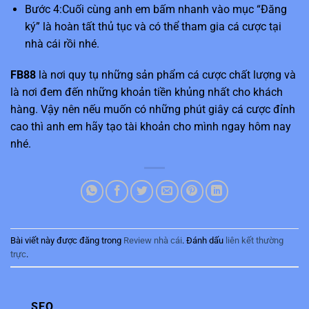
Bước 4:Cuối cùng anh em bấm nhanh vào mục “Đăng
ký” là hoàn tất thủ tục và có thể tham gia cá cược tại
nhà cái rồi nhé.
FB88
là nơi quy tụ những sản phẩm cá cược chất lượng và
là nơi đem đến những khoản tiền khủng nhất cho khách
hàng. Vậy nên nếu muốn có những phút giây cá cược đỉnh
cao thì anh em hãy tạo tài khoản cho mình ngay hôm nay
nhé.
Bài viết này được đăng trong
Review nhà cái
. Đánh dấu
liên kết thường
trực
.
SEO