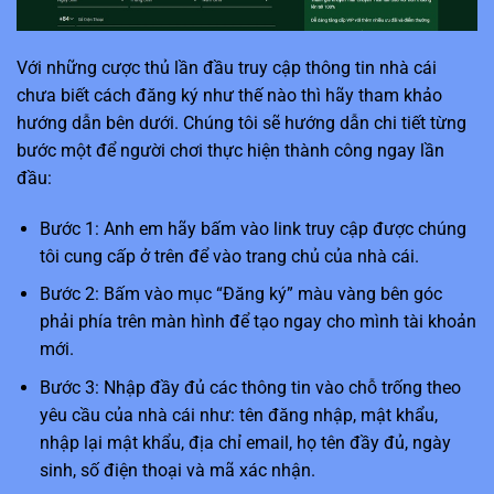
Với những cược thủ lần đầu truy cập thông tin nhà cái
chưa biết cách đăng ký như thế nào thì hãy tham khảo
hướng dẫn bên dưới. Chúng tôi sẽ hướng dẫn chi tiết từng
bước một để người chơi thực hiện thành công ngay lần
đầu:
Bước 1: Anh em hãy bấm vào link truy cập được chúng
tôi cung cấp ở trên để vào trang chủ của nhà cái.
Bước 2: Bấm vào mục “Đăng ký” màu vàng bên góc
phải phía trên màn hình để tạo ngay cho mình tài khoản
mới.
Bước 3: Nhập đầy đủ các thông tin vào chỗ trống theo
yêu cầu của nhà cái như: tên đăng nhập, mật khẩu,
nhập lại mật khẩu, địa chỉ email, họ tên đầy đủ, ngày
sinh, số điện thoại và mã xác nhận.