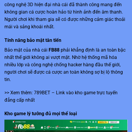
công nghệ 3D hiện đại nhà cái đã thành công mang đến
không gian cá cược hoàn hảo từ hình ảnh đến âm thanh.
Người chơi khi tham gia sẽ có được những cảm giác thoải
mái và sảng khoái nhất.
Tính năng bảo mật tân tiến
Bảo mật của nhà cái
FB88
phải khẳng định là an toàn bậc
nhất thế giới không ai vượt mặt. Nhờ hệ thống mã hóa
nhiều lớp và công nghệ chống hacker hàng đầu thế giới,
người chơi sẽ được cá cược an toàn không sợ bị lộ thông
tin.
>> Xem thêm: 789BET – Link vào kho game trực tuyến
đẳng cấp nhất
Kho game lý tưởng đủ mọi thể loại