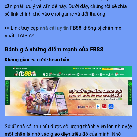
cần phải lưu ý về vấn đề này. Dưới đây, chúng tôi sẽ chia
sẻ link chính chủ vào chơi game và đổi thưởng.
>> Link truy cập
nhà cái uy tín
FB88 không bị chặn mới
nhất: TẠI ĐÂY
Đánh giá những điểm mạnh của FB88
Không gian cá cược hoàn hảo
Sở dĩ nhà cái thu hút được số lượng thành viên lớn như vậy
một phần là nhờ vào giao diện triệu đô của mình. Nhờ