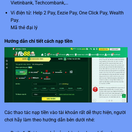
Vietinbank, Techcombank,…
Ví điện tử: Help 2 Pay, Eezie Pay, One Click Pay, Wealth
Pay.
Mã thẻ đại lý
Hướng dẫn chi tiết cách nạp tiền
Các thao tác nạp tiền vào tài khoản rất dễ thực hiện, người
chơi hãy làm theo hướng dẫn bên dưới nhé: