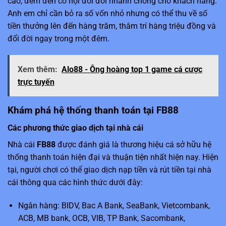
cao, đem đến cơ hội đổi đời nhanh chóng cho khách hàng.
Anh em chỉ cần bỏ ra số vốn nhỏ nhưng có thể thu về số
tiền thưởng lên đến hàng trăm, thâm trí hàng triệu đồng và
đổi đời ngay trong một đêm.
Xem thêm:
Alo88 - Ông hoàng top 1 game cá cược
trực tuyến
Khám phá hệ thống thanh toán tại FB88
Các phương thức giao dịch tại nhà cái
Nhà cái
FB88
được đánh giá là thương hiệu cá sở hữu hệ
thống thanh toán hiện đại và thuận tiện nhất hiện nay. Hiện
tại, người chơi có thể giao dịch nạp tiền và rút tiền tại nhà
cái thông qua các hình thức dưới đây:
Ngân hàng: BIDV, Bac A Bank, SeaBank, Vietcombank,
ACB, MB bank, OCB, VIB, TP Bank, Sacombank,