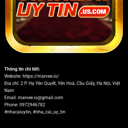
Thông tin chi tiết:
Website:
https://marvee.io/
Địa chỉ: 2 P. Hạ Yên Quyết, Yên Hoà, Cầu Giấy, Hà Nội, Việt
Nam
Email:
marvee.io@gmail.com
Phone: 0972946782
#nhacaiuytin, #nha_cai_uy_tin