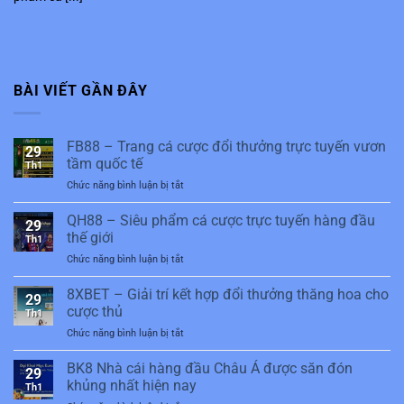
BÀI VIẾT GẦN ĐÂY
FB88 – Trang cá cược đổi thưởng trực tuyến vươn
29
tầm quốc tế
Th1
Chức năng bình luận bị tắt
ở
FB88
–
QH88 – Siêu phẩm cá cược trực tuyến hàng đầu
29
Trang
thế giới
Th1
cá
Chức năng bình luận bị tắt
ở
cược
QH88
đổi
–
8XBET – Giải trí kết hợp đổi thưởng thăng hoa cho
thưởng
29
Siêu
trực
cược thủ
Th1
phẩm
tuyến
Chức năng bình luận bị tắt
ở
cá
vươn
8XBET
cược
tầm
–
BK8 Nhà cái hàng đầu Châu Á được săn đón
trực
quốc
29
Giải
tuyến
khủng nhất hiện nay
tế
Th1
trí
hàng