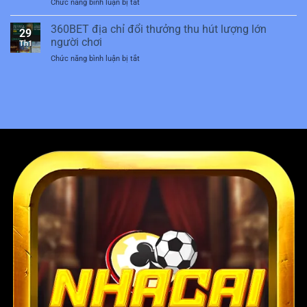
Chức năng bình luận bị tắt
ở
kết
đầu
BK8
hợp
thế
Nhà
360BET địa chỉ đổi thưởng thu hút lượng lớn
đổi
giới
29
cái
thưởng
người chơi
Th1
hàng
thăng
Chức năng bình luận bị tắt
ở
đầu
hoa
360BET
Châu
cho
địa
Á
cược
chỉ
được
thủ
đổi
săn
thưởng
đón
thu
khủng
hút
nhất
lượng
hiện
lớn
nay
người
chơi