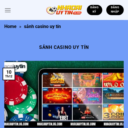
Bỏ
ĐĂNG
ĐĂNG
qua
KÝ
NHẬP
nội
dung
Home
»
sảnh casino uy tín
SẢNH CASINO UY TÍN
10
Th12