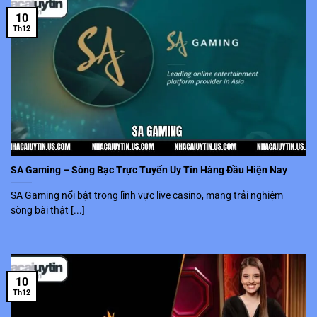
10
Th12
SA Gaming – Sòng Bạc Trực Tuyến Uy Tín Hàng Đầu Hiện Nay
SA Gaming nổi bật trong lĩnh vực live casino, mang trải nghiệm
sòng bài thật [...]
10
Th12