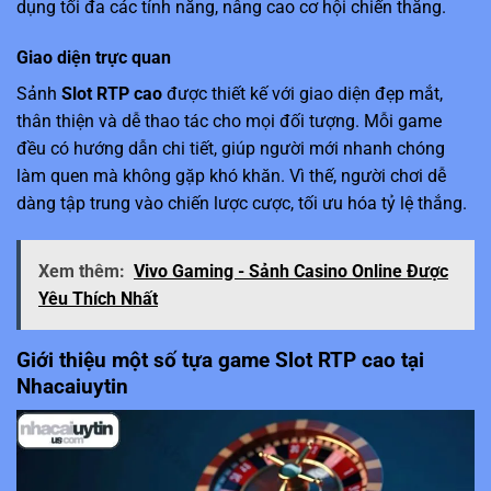
dụng tối đa các tính năng, nâng cao cơ hội chiến thắng.
Giao diện trực quan
Sảnh
Slot RTP cao
được thiết kế với giao diện đẹp mắt,
thân thiện và dễ thao tác cho mọi đối tượng. Mỗi game
đều có hướng dẫn chi tiết, giúp người mới nhanh chóng
làm quen mà không gặp khó khăn. Vì thế, người chơi dễ
dàng tập trung vào chiến lược cược, tối ưu hóa tỷ lệ thắng.
Xem thêm:
Vivo Gaming - Sảnh Casino Online Được
Yêu Thích Nhất
Giới thiệu một số tựa game Slot RTP cao tại
Nhacaiuytin