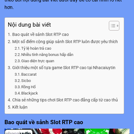
hơn.
Nội dung bài viết
Bao quát về sảnh Slot RTP cao
Một số điểm cộng giúp sảnh Slot RTP luôn được yêu thích
Tỷ lệ hoàn trả cao
Nhiều tính năng bonus hấp dẫn
Giao diện trực quan
Giới thiệu một số tựa game Slot RTP cao tại Nhacaiuytin
Baccarat
Sicbo
Rồng Hổ
Blackjack
Chia sẻ những tips chơi Slot RTP cao đẳng cấp từ cao thủ
Kết luận
Bao quát về sảnh Slot RTP cao