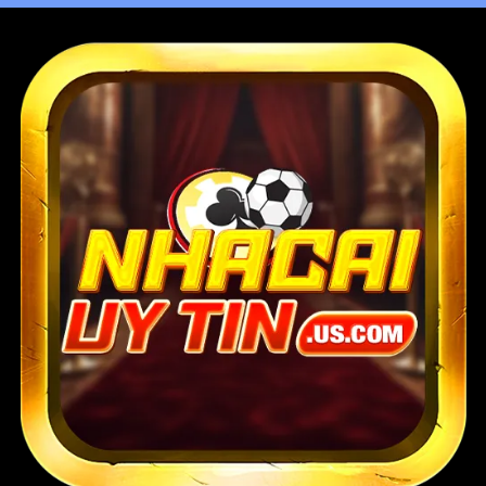
thu
khủng
hút
nhất
lượng
hiện
lớn
nay
người
chơi