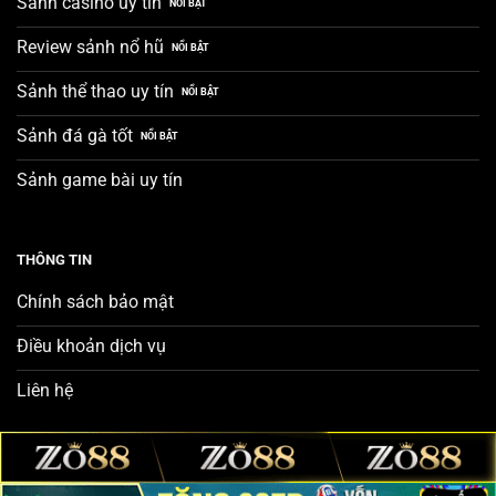
Sảnh casino uy tín
Review sảnh nổ hũ
Sảnh thể thao uy tín
Sảnh đá gà tốt
Sảnh game bài uy tín
THÔNG TIN
Chính sách bảo mật
Điều khoản dịch vụ
Liên hệ