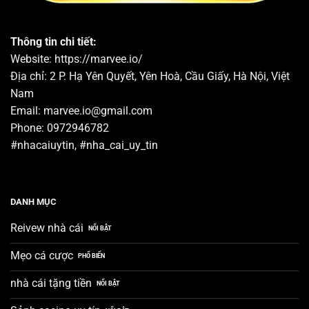
Thông tin chi tiết:
Website:
https://marvee.io/
Địa chỉ: 2 P. Hạ Yên Quyết, Yên Hoà, Cầu Giấy, Hà Nội, Việt
Nam
Email:
marvee.io@gmail.com
Phone: 0972946782
#nhacaiuytin, #nha_cai_uy_tin
DANH MỤC
Reivew nhà cái
Mẹo cá cược
nhà cái tặng tiền