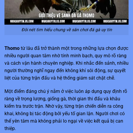
Đôi nét tìm hiểu chung về sân chơi đá gà uy tín
Thomo
từ lâu đã trở thành một trong những lựa chọn được
nhiều người quan tâm nhờ tính minh bạch, quy mô rõ ràng
và cách vận hành chuyên nghiệp. Khi nhắc đến sảnh, nhiều
người thường nghĩ ngay đến không khí sôi động, sự quyết
liệt của từng trận đấu và hệ thống giám sát chặt chẽ.
Một điểm đáng chú ý nằm ở việc luôn áp dụng quy định rõ
ràng về trọng lượng, giống gà, thời gian thi đấu và khâu
kiểm tra trước trận. Nhờ vậy, từng trận chiến diễn ra công
khai, không bị tác động bởi yếu tố gian lận. Người chơi có
thể yên tâm mà không phải lo ngại về việc kết quả bị can
thiệp.