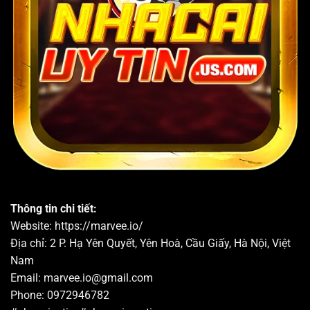
Thông tin chi tiết:
Website:
https://marvee.io/
Địa chỉ: 2 P. Hạ Yên Quyết, Yên Hoà, Cầu Giấy, Hà Nội, Việt
Nam
Email:
marvee.io@gmail.com
Phone: 0972946782