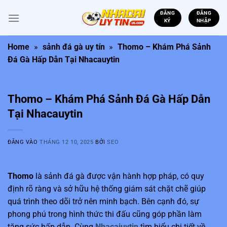
Bỏ
ĐĂNG
ĐĂNG
qua
KÝ
NHẬP
nội
dung
Home
»
sảnh đá gà uy tín
»
Thomo – Khám Phá Sảnh
Đá Gà Hấp Dẫn Tại Nhacauytin
Thomo – Khám Phá Sảnh Đá Gà Hấp Dẫn
Tại Nhacauytin
ĐĂNG VÀO
THÁNG 12 10, 2025
BỞI
SEO
Thomo
là sảnh đá gà được vận hành hợp pháp, có quy
định rõ ràng và sở hữu hệ thống giám sát chặt chẽ giúp
quá trình theo dõi trở nên minh bạch. Bên cạnh đó, sự
phong phú trong hình thức thi đấu cũng góp phần làm
tăng sức hấp dẫn. Cùng
Nhacaiuytin
tìm hiểu chi tiết về