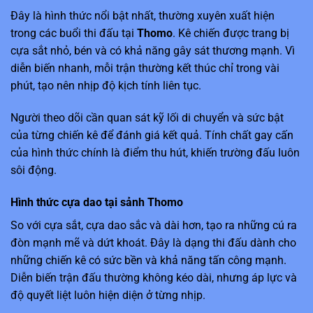
Đây là hình thức nổi bật nhất, thường xuyên xuất hiện
trong các buổi thi đấu tại
Thomo
. Kê chiến được trang bị
cựa sắt nhỏ, bén và có khả năng gây sát thương mạnh. Vì
diễn biến nhanh, mỗi trận thường kết thúc chỉ trong vài
phút, tạo nên nhịp độ kịch tính liên tục.
Người theo dõi cần quan sát kỹ lối di chuyển và sức bật
của từng chiến kê để đánh giá kết quả. Tính chất gay cấn
của hình thức chính là điểm thu hút, khiến trường đấu luôn
sôi động.
Hình thức cựa dao tại sảnh Thomo
So với cựa sắt, cựa dao sắc và dài hơn, tạo ra những cú ra
đòn mạnh mẽ và dứt khoát. Đây là dạng thi đấu dành cho
những chiến kê có sức bền và khả năng tấn công mạnh.
Diễn biến trận đấu thường không kéo dài, nhưng áp lực và
độ quyết liệt luôn hiện diện ở từng nhịp.