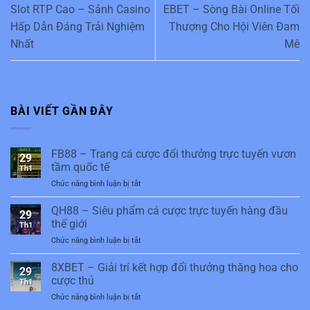
Slot RTP Cao – Sảnh Casino
EBET – Sòng Bài Online Tối
Hấp Dẫn Đáng Trải Nghiệm
Thượng Cho Hội Viên Đam
Nhất
Mê
BÀI VIẾT GẦN ĐÂY
FB88 – Trang cá cược đổi thưởng trực tuyến vươn
29
tầm quốc tế
Th1
Chức năng bình luận bị tắt
ở
FB88
–
QH88 – Siêu phẩm cá cược trực tuyến hàng đầu
29
Trang
thế giới
Th1
cá
Chức năng bình luận bị tắt
ở
cược
QH88
đổi
–
8XBET – Giải trí kết hợp đổi thưởng thăng hoa cho
thưởng
29
Siêu
trực
cược thủ
Th1
phẩm
tuyến
Chức năng bình luận bị tắt
ở
cá
vươn
8XBET