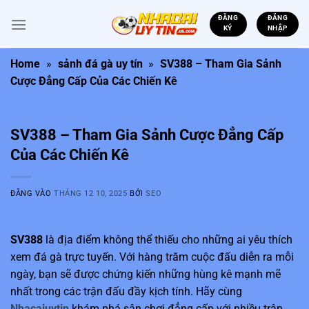
Bỏ
ĐĂNG
ĐĂNG
qua
KÝ
NHẬP
nội
dung
Home
»
sảnh đá gà uy tín
»
SV388 – Tham Gia Sảnh
Cược Đẳng Cấp Của Các Chiến Kê
SV388 – Tham Gia Sảnh Cược Đẳng Cấp
Của Các Chiến Kê
ĐĂNG VÀO
THÁNG 12 10, 2025
BỞI
SEO
SV388
là địa điểm không thể thiếu cho những ai yêu thích
xem đá gà trực tuyến. Với hàng trăm cuộc đấu diễn ra mỗi
ngày, bạn sẽ được chứng kiến những hùng kê mạnh mẽ
nhất trong các trận đấu đầy kịch tính. Hãy cùng
Nhacaiuytin
khám phá sân chơi đẳng cấp với nhiều trận