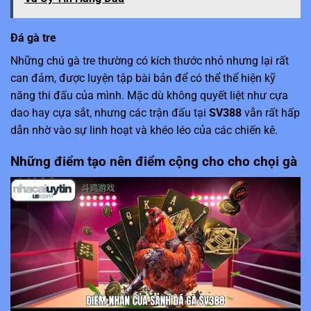
Đá gà tre
Những chú gà tre thường có kích thước nhỏ nhưng lại rất
can đảm, được luyện tập bài bản để có thể thể hiện kỹ
năng thi đấu của mình. Mặc dù không quyết liệt như cựa
dao hay cựa sắt, nhưng các trận đấu tại
SV388
vẫn rất hấp
dẫn nhờ vào sự linh hoạt và khéo léo của các chiến kê.
Những điểm tạo nên điểm cộng cho cho chọi gà