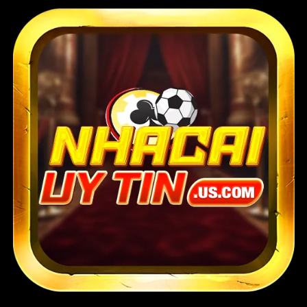
lượng
hiện
lớn
nay
người
chơi