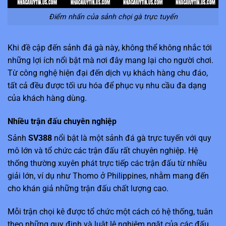
Điểm nhấn của sảnh chọi gà trực tuyến
Khi đề cập đến sảnh đá gà này, không thể không nhắc tới
những lợi ích nổi bật mà nơi đây mang lại cho người chơi.
Từ công nghệ hiện đại đến dịch vụ khách hàng chu đáo,
tất cả đều được tối ưu hóa để phục vụ nhu cầu đa dạng
của khách hàng dùng.
Nhiều trận đấu chuyên nghiệp
Sảnh
SV388
nổi bật là một sảnh đá gà trực tuyến với quy
mô lớn và tổ chức các trận đấu rất chuyên nghiệp. Hệ
thống thường xuyên phát trực tiếp các trận đấu từ nhiều
giải lớn, ví dụ như Thomo ở Philippines, nhằm mang đến
cho khán giả những trận đấu chất lượng cao.
Mỗi trận chọi kê được tổ chức một cách có hệ thống, tuân
theo những quy định và luật lệ nghiêm ngặt của các đấu