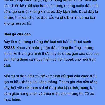
các chiến kê xuất sắc tranh tài trong những cuộc đấu hấp
dẫn, tạo ra một không khí cược đầy kịch tính. Dưới đây là
những thể loại chọi kê đặc sắc và phổ biến nhất mà bạn
không nên bỏ lỡ:
Chọi gà cựa dao
Đây là một trong những thể loại nổi bật nhất tại sảnh
SV388
. Khác với những trận đấu thông thường, những
chiến kê tham gia hình thức này sẽ được gắn cựa dao sắc
bén, tăng thêm sự nguy hiểm và hồi hoopk cho mỗi trận
đấu.
Mỗi cú ra đòn đều có thể xác định kết quả của cuộc đấu,
tạo ra bầu không khí căng thẳng. Tham gia vào nền tảng
này, hội viên sẽ quan sát những pha kịch tính, mang lại
cảm giác hưng phấn và thỏa mãn cho những tín đồ ưa
mạo hiểm.