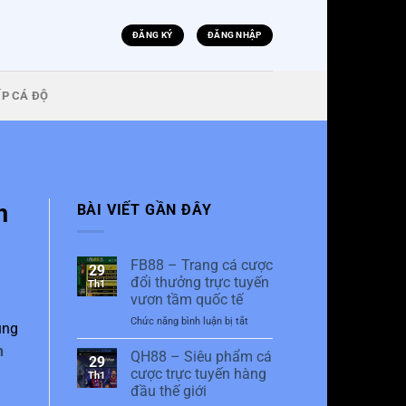
ĐĂNG KÝ
ĐĂNG NHẬP
KÍP CÁ ĐỘ
n
BÀI VIẾT GẦN ĐÂY
FB88 – Trang cá cược
29
đổi thưởng trực tuyến
Th1
vươn tầm quốc tế
Chức năng bình luận bị tắt
ở
ùng
FB88
n
–
QH88 – Siêu phẩm cá
29
Trang
cược trực tuyến hàng
Th1
cá
đầu thế giới
cược