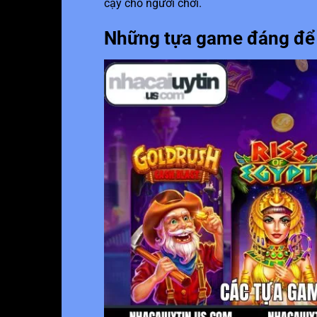
cậy cho người chơi.
Những tựa game đáng để 