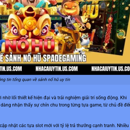
ông tin tổng quan về sảnh nổ hũ uy tín
nhờ lối thiết kế hiện đại và trải nghiệm giải trí sống động. Khi
 dàng nhận thấy sự chỉn chu trong từng tựa game, từ chủ đề đế
ập nhật các tựa slot mới với tỷ lệ trả thưởng cạnh tranh. Nhiều 