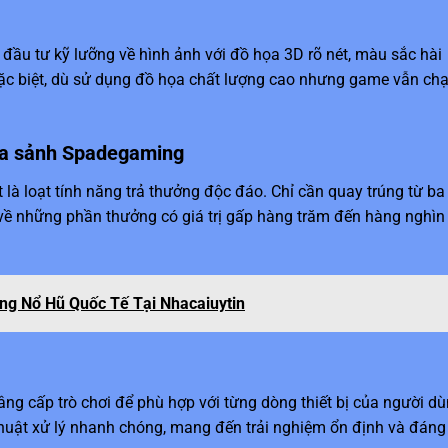
đầu tư kỹ lưỡng về hình ảnh với đồ họa 3D rõ nét, màu sắc hài
c biệt, dù sử dụng đồ họa chất lượng cao nhưng game vẫn ch
ủa sảnh Spadegaming
 là loạt tính năng trả thưởng độc đáo. Chỉ cần quay trúng từ ba
n về những phần thưởng có giá trị gấp hàng trăm đến hàng nghìn
ng Nổ Hũ Quốc Tế Tại Nhacaiuytin
ng cấp trò chơi để phù hợp với từng dòng thiết bị của người dù
huật xử lý nhanh chóng, mang đến trải nghiệm ổn định và đáng 