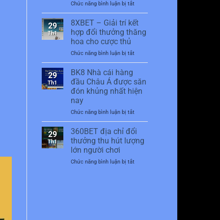
Chức năng bình luận bị tắt
ở
đổi
QH88
thưởng
–
trực
8XBET – Giải trí kết
29
Siêu
tuyến
hợp đổi thưởng thăng
Th1
phẩm
vươn
hoa cho cược thủ
cá
tầm
Chức năng bình luận bị tắt
ở
cược
quốc
8XBET
trực
tế
–
tuyến
BK8 Nhà cái hàng
29
Giải
hàng
đầu Châu Á được săn
Th1
trí
đầu
đón khủng nhất hiện
kết
thế
nay
hợp
giới
đổi
Chức năng bình luận bị tắt
ở
thưởng
BK8
thăng
Nhà
360BET địa chỉ đổi
29
hoa
cái
thưởng thu hút lượng
Th1
cho
hàng
lớn người chơi
cược
đầu
Chức năng bình luận bị tắt
thủ
ở
Châu
360BET
Á
địa
được
chỉ
săn
đổi
đón
thưởng
khủng
thu
nhất