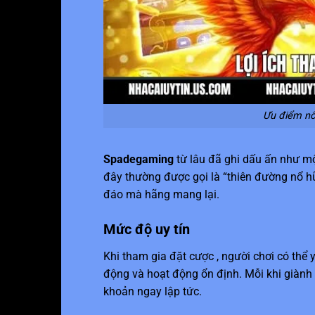
Ưu điểm nổ
Spadegaming
từ lâu đã ghi dấu ấn như mộ
đây thường được gọi là “thiên đường nổ hũ
đáo mà hãng mang lại.
Mức độ uy tín
Khi tham gia đặt cược , người chơi có thể yê
động và hoạt động ổn định. Mỗi khi giành 
khoản ngay lập tức.