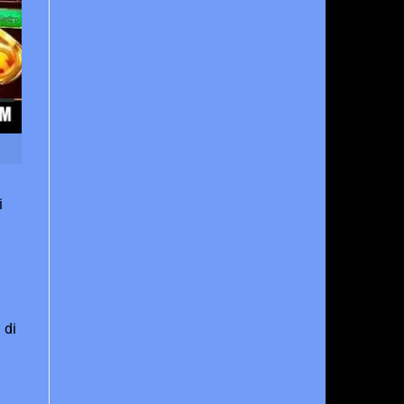
i
 di
i