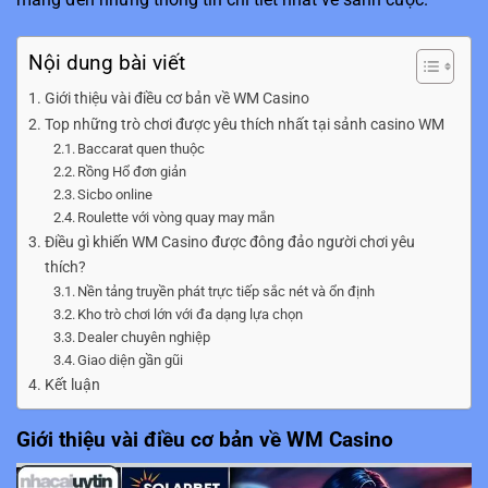
Nội dung bài viết
Giới thiệu vài điều cơ bản về WM Casino
Top những trò chơi được yêu thích nhất tại sảnh casino WM
Baccarat quen thuộc
Rồng Hổ đơn giản
Sicbo online
Roulette với vòng quay may mắn
Điều gì khiến WM Casino được đông đảo người chơi yêu
thích?
Nền tảng truyền phát trực tiếp sắc nét và ổn định
Kho trò chơi lớn với đa dạng lựa chọn
Dealer chuyên nghiệp
Giao diện gần gũi
Kết luận
Giới thiệu vài điều cơ bản về WM Casino