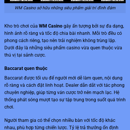
WM Casino sở hữu những siêu phẩm giải trí đình đám
Kho trò chơi của
WM Casino
gây ấn tượng bởi sự đa dạng,
hình ảnh rõ ràng và tốc độ chia bài nhanh. Mỗi trò đều có
phong cách riêng, tạo nên trải nghiệm không trùng lặp.
Dưới đây là những siêu phẩm casino vừa quen thuộc vừa
thú vị tại sảnh cược.
Baccarat quen thuộc
Baccarat được tối ưu để người mới dễ làm quen, nội dung
rõ ràng và cách đặt linh hoạt. Dealer dẫn dắt với tác phong
chuyên nghiệp, giúp từng ván cược trở nên mạch lạc. Hệ
thống phát sóng mượt tạo sự tập trung trong suốt quá trình
chơi.
Người tham gia có thể chọn nhiều bàn với tốc độ khác
nhau, phù hợp từng chiến lược. Tỷ lệ trả thưởng ổn định