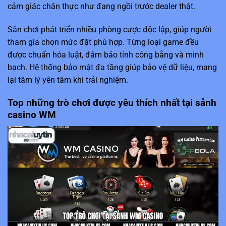
cảm giác chân thực như đang ngồi trước dealer thật.
Sân chơi phát triển nhiều phòng cược độc lập, giúp người
tham gia chọn mức đặt phù hợp. Từng loại game đều
được chuẩn hóa luật, đảm bảo tính công bằng và minh
bạch. Hệ thống bảo mật đa tầng giúp bảo vệ dữ liệu, mang
lại tâm lý yên tâm khi trải nghiệm.
Top những trò chơi được yêu thích nhất tại sảnh
casino WM