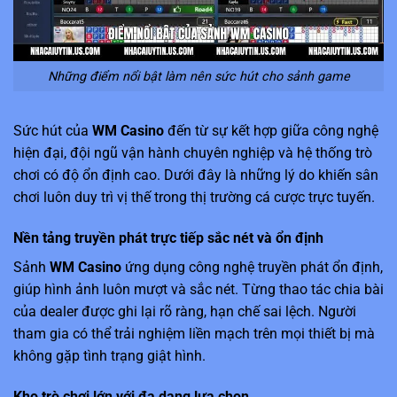
Những điểm nổi bật làm nên sức hút cho sảnh game
Sức hút của
WM Casino
đến từ sự kết hợp giữa công nghệ
hiện đại, đội ngũ vận hành chuyên nghiệp và hệ thống trò
chơi có độ ổn định cao. Dưới đây là những lý do khiến sân
chơi luôn duy trì vị thế trong thị trường cá cược trực tuyến.
Nền tảng truyền phát trực tiếp sắc nét và ổn định
Sảnh
WM Casino
ứng dụng công nghệ truyền phát ổn định,
giúp hình ảnh luôn mượt và sắc nét. Từng thao tác chia bài
của dealer được ghi lại rõ ràng, hạn chế sai lệch. Người
tham gia có thể trải nghiệm liền mạch trên mọi thiết bị mà
không gặp tình trạng giật hình.
Kho trò chơi lớn với đa dạng lựa chọn