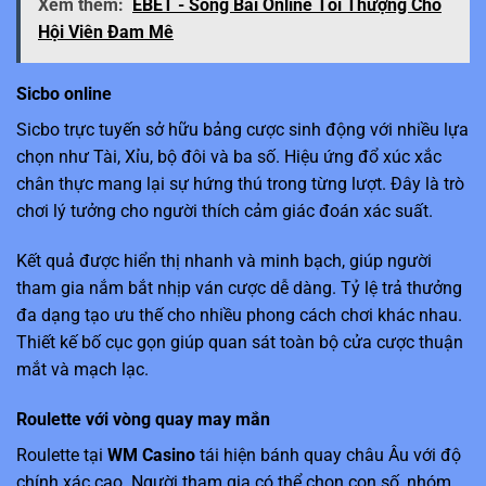
Xem thêm:
EBET - Sòng Bài Online Tối Thượng Cho
Hội Viên Đam Mê
Sicbo online
Sicbo trực tuyến sở hữu bảng cược sinh động với nhiều lựa
chọn như Tài, Xỉu, bộ đôi và ba số. Hiệu ứng đổ xúc xắc
chân thực mang lại sự hứng thú trong từng lượt. Đây là trò
chơi lý tưởng cho người thích cảm giác đoán xác suất.
Kết quả được hiển thị nhanh và minh bạch, giúp người
tham gia nắm bắt nhịp ván cược dễ dàng. Tỷ lệ trả thưởng
đa dạng tạo ưu thế cho nhiều phong cách chơi khác nhau.
Thiết kế bố cục gọn giúp quan sát toàn bộ cửa cược thuận
mắt và mạch lạc.
Roulette với vòng quay may mắn
Roulette tại
WM Casino
tái hiện bánh quay châu Âu với độ
chính xác cao. Người tham gia có thể chọn con số, nhóm