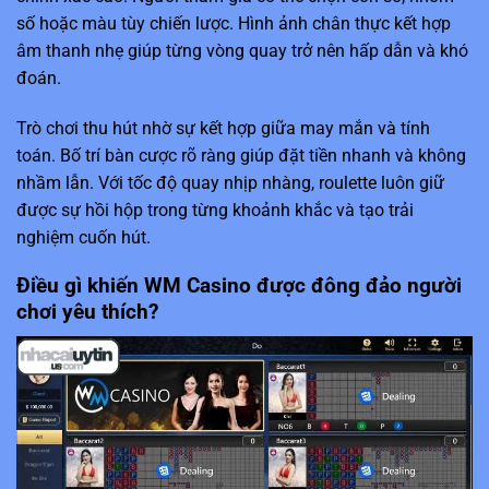
số hoặc màu tùy chiến lược. Hình ảnh chân thực kết hợp
âm thanh nhẹ giúp từng vòng quay trở nên hấp dẫn và khó
đoán.
Trò chơi thu hút nhờ sự kết hợp giữa may mắn và tính
toán. Bố trí bàn cược rõ ràng giúp đặt tiền nhanh và không
nhầm lẫn. Với tốc độ quay nhịp nhàng, roulette luôn giữ
được sự hồi hộp trong từng khoảnh khắc và tạo trải
nghiệm cuốn hút.
Điều gì khiến WM Casino được đông đảo người
chơi yêu thích?