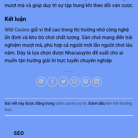
mượt mà và giúp duy trì sự tập trung khi theo dõi ván cược.
Kết luận
WM Casino
giữ vị thế cao trong thị trường nhờ công nghệ
ổn định và kho trò chơi chất lượng. Sân chơi mang đến trải
nghiệm mượt mà, phù hợp cả người mới lẫn người chơi lâu
năm. Đây là lựa chọn được Nhacaiuytin đề xuất cho ai
muốn tận hưởng giải trí trực tuyến chuyên nghiệp.
Bài viết này được đăng trong
sảnh casino uy tín
. Đánh dấu
liên kết thường
trực
.
SEO