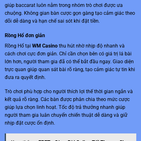
giúp baccarat luôn nằm trong nhóm trò chơi được ưa
chuộng. Không gian bàn cược gọn gàng tạo cảm giác theo
dõi dễ dàng và hạn chế sai sót khi đặt tiền.
Rồng Hổ đơn giản
Rồng Hổ tại
WM Casino
thu hút nhờ nhịp độ nhanh và
cách chơi cực đơn giản. Chỉ cần chọn bên có giá trị lá bài
lớn hơn, người tham gia đã có thể bắt đầu ngay. Giao diện
trực quan giúp quan sát bài rõ ràng, tạo cảm giác tự tin khi
đưa ra quyết định.
Trò chơi phù hợp cho người thích lợi thế thời gian ngắn và
kết quả rõ ràng. Các bàn được phân chia theo mức cược
giúp lựa chọn linh hoạt. Tốc độ trả thưởng nhanh giúp
người tham gia luân chuyển chiến thuật dễ dàng và giữ
nhịp đặt cược ổn định.