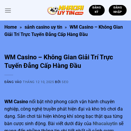
Bỏ
ĐĂNG
ĐĂNG
qua
KÝ
NHẬP
nội
dung
Home
»
sảnh casino uy tín
»
WM Casino – Không Gian
Giải Trí Trực Tuyến Đẳng Cấp Hàng Đầu
WM Casino – Không Gian Giải Trí Trực
Tuyến Đẳng Cấp Hàng Đầu
ĐĂNG VÀO
THÁNG 12 10, 2025
BỞI
SEO
WM Casino
nổi bật nhờ phong cách vận hành chuyên
nghiệp, công nghệ truyền phát hiện đại và kho trò chơi đa
dạng. Sân chơi tái hiện không khí sòng bạc thật qua từng
bàn cược sinh động. Bài viết dưới đây của
Nhacaiuytin
sẽ
mang đến những thông tin chi tiết nhất về sảnh cược.