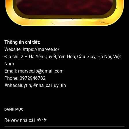
Thông tin chi tiết:
Website:
https://marvee.io/
Địa chỉ: 2 P. Hạ Yên Quyết, Yên Hoà, Cầu Giấy, Hà Nội, Việt
Nam
Email:
marvee.io@gmail.com
Phone: 0972946782
#nhacaiuytin, #nha_cai_uy_tin
DANH MỤC
Reivew nhà cái