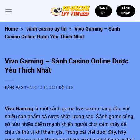
Bỏ
ĐĂNG
ĐĂNG
qua
KÝ
NHẬP
nội
dung
Home
»
sảnh casino uy tín
»
Vivo Gaming – Sảnh
Casino Online Được Yêu Thích Nhất
Vivo Gaming – Sảnh Casino Online Được
Yêu Thích Nhất
ĐĂNG VÀO
THÁNG 12 10, 2025
BỞI
SEO
Vivo Gaming
là một sảnh game live casino hàng đầu với
nhiều sản phẩm cá cược chất lượng cao. Sảnh game cũng
sở hữu nhiều điểm mạnh khiến người chơi cảm thấy dễ
chịu và thú vị khi tham gia. Trong bài viết dưới đây, hãy
cùng
Nhacaiuytin
khám phá thêm về nhà phát hành uy tín!