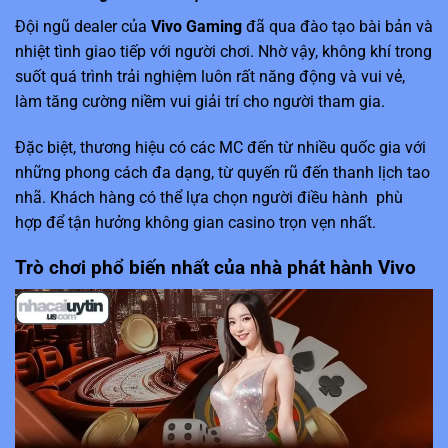
Đội ngũ dealer của
Vivo Gaming
đã qua đào tạo bài bản và
nhiệt tình giao tiếp với người chơi. Nhờ vậy, không khí trong
suốt quá trình trải nghiệm luôn rất năng động và vui vẻ,
làm tăng cường niềm vui giải trí cho người tham gia.
Đặc biệt, thương hiệu có các MC đến từ nhiều quốc gia với
những phong cách đa dạng, từ quyến rũ đến thanh lịch tao
nhã. Khách hàng có thể lựa chọn người điều hành phù
hợp để tận hưởng không gian casino trọn vẹn nhất.
Trò chơi phổ biến nhất của nhà phát hành Vivo