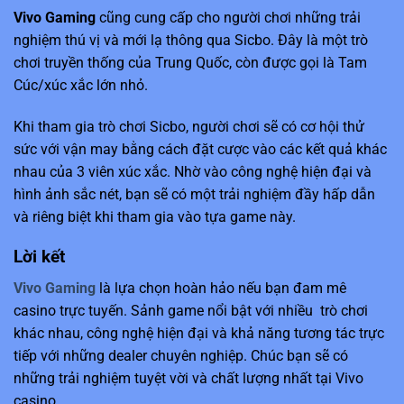
Vivo Gaming
cũng cung cấp cho người chơi những trải
nghiệm thú vị và mới lạ thông qua Sicbo. Đây là một trò
chơi truyền thống của Trung Quốc, còn được gọi là Tam
Cúc/xúc xắc lớn nhỏ.
Khi tham gia trò chơi Sicbo, người chơi sẽ có cơ hội thử
sức với vận may bằng cách đặt cược vào các kết quả khác
nhau của 3 viên xúc xắc. Nhờ vào công nghệ hiện đại và
hình ảnh sắc nét, bạn sẽ có một trải nghiệm đầy hấp dẫn
và riêng biệt khi tham gia vào tựa game này.
Lời kết
Vivo Gaming
là lựa chọn hoàn hảo nếu bạn đam mê
casino trực tuyến. Sảnh game nổi bật với nhiều trò chơi
khác nhau, công nghệ hiện đại và khả năng tương tác trực
tiếp với những dealer chuyên nghiệp. Chúc bạn sẽ có
những trải nghiệm tuyệt vời và chất lượng nhất tại Vivo
casino.