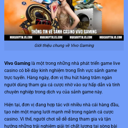
Giới thiệu chung về Vivo Gaming
Vivo Gaming
là một trong những nhà phát triển game live
casino có bề dày kinh nghiệm trong lĩnh vực sảnh game
trực tuyến. Hàng ngày, đơn vị thu hút hàng trăm ngàn
người dùng tham gia cá cược nhờ vào sự hấp dẫn và tính
chuyên nghiệp trong dịch vụ của sảnh game này.
Hiện tại, đơn vị đang hợp tác với nhiều nhà cái hàng đầu,
tạo nên một mạng lưới mạnh mẽ trong ngành cá cược
casino. Vì thế, người chơi sẽ dễ dàng tham gia và tận
hưởng những trải nghiệm giải trí chất lượng tại sòng bài