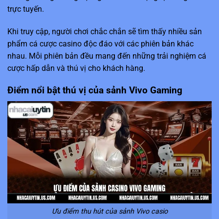
trực tuyến.
Khi truy cập, người chơi chắc chắn sẽ tìm thấy nhiều sản
phẩm cá cược casino độc đáo với các phiên bản khác
nhau. Mỗi phiên bản đều mang đến những trải nghiệm cá
cược hấp dẫn và thú vị cho khách hàng.
Điểm nổi bật thú vị của sảnh Vivo Gaming
Ưu điểm thu hút của sảnh Vivo casio