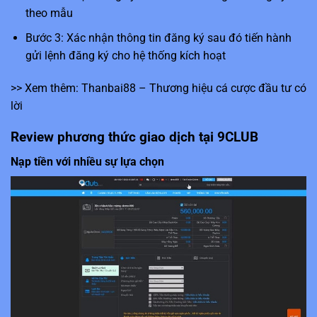
theo mẫu
Bước 3: Xác nhận thông tin đăng ký sau đó tiến hành
gửi lệnh đăng ký cho hệ thống kích hoạt
>> Xem thêm: Thanbai88 – Thương hiệu cá cược đầu tư có
lời
Review phương thức giao dịch tại 9CLUB
Nạp tiền với nhiều sự lựa chọn