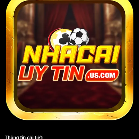
người
chơi
Thông tin chi tiết: