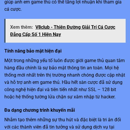
giúp anh em game thủ có thể tăng lợi nhuận khi tham gia
cá cược.
Xem thêm:
V8club - Thiên Đường Giải Trí Cá Cược
Đẳng Cấp Số 1 Hiện Nay
Tính năng bảo mật hiện đại
Một trong những yếu tố luôn được giới game thủ quan tâm
hàng đầu chính là sự bảo mật thông tin an toàn. Mọi hệ
thống mới nhất trên thị trường nhanh chóng được cập nhật
và hỗ trợ anh em game thủ. Hầu hết sàn cược đã sử dụng
công nghệ hiện đại và tiên tiến nhất như SSL – 128 bit
hoặc hệ thống tường lửa chặn sự xâm nhập từ hacker.
Đa dạng chương trình khuyến mãi
Nhằm tạo thêm những sự thu hút và đặc biệt là tri ân đối
với các thành viên đã tin tưởng và sử dụng dịch vụ tại