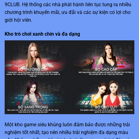
9CLUB. Hệ thống các nhà phát hành liên tục tung ra nhiều
chương trình khuyến mãi, ưu đãi và các sự kiện có lợi cho
giới hội viên.
Kho trò chơi xanh chín và đa dạng
Một kho game siêu khủng luôn đảm bảo được những trải
nghiệm tốt nhất, tạo nên nhiều trải nghiệm đa dạng màu