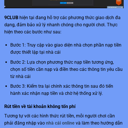
9CLUB
hiện tại đang hỗ trợ các phương thức giao dịch đa
dạng, đảm bảo xử lý nhanh chóng cho người chơi. Thực
hiện theo các bước như sau:
Bước 1: Truy cập vào giao diện nhà chọn phần nạp tiền
được thiết lập tại nhà cái
Bước 2: Lựa chọn phương thức nạp tiền tương ứng,
chọn số tiền cần nạp và điền theo các thông tin yêu cầu
từ nhà cái
Bước 3: Kiểm tra lại chính xác thông tin sau đó tiến
hành xác nhận nạp tiền và chờ hệ thống xử lý.
Rút tiền về tài khoản không tốn phí
Tương tự với các hình thức rút tiền, mỗi người chơi cần
phải đăng nhập vào
nhà cái online
và làm theo hướng dẫn