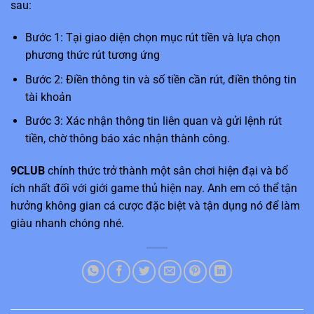
sau:
Bước 1: Tại giao diện chọn mục rút tiền và lựa chọn
phương thức rút tương ứng
Bước 2: Điền thông tin và số tiền cần rút, điền thông tin
tài khoản
Bước 3: Xác nhận thông tin liên quan và gửi lệnh rút
tiền, chờ thông báo xác nhận thành công.
9CLUB
chính thức trở thành một sân chơi hiện đại và bổ
ích nhất đối với giới game thủ hiện nay. Anh em có thể tận
hưởng không gian cá cược đặc biệt và tận dụng nó để làm
giàu nhanh chóng nhé.