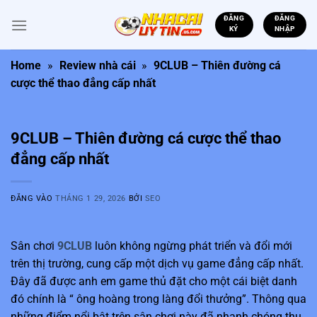
Bỏ
ĐĂNG
ĐĂNG
qua
KÝ
NHẬP
nội
dung
Home
»
Review nhà cái
»
9CLUB – Thiên đường cá
cược thể thao đẳng cấp nhất
9CLUB – Thiên đường cá cược thể thao
đẳng cấp nhất
ĐĂNG VÀO
THÁNG 1 29, 2026
BỞI
SEO
Sân chơi
9CLUB
luôn không ngừng phát triển và đổi mới
trên thị trường, cung cấp một dịch vụ game đẳng cấp nhất.
Đây đã được anh em game thủ đặt cho một cái biệt danh
đó chính là “ ông hoàng trong làng đổi thưởng”. Thông qua
những điểm nổi bật trên sân chơi này đã nhanh chóng thu