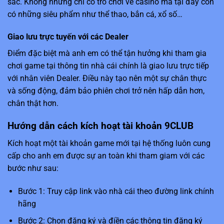
sắc. Không những chỉ có trò chơi về casino mà tại đây còn
có những siêu phẩm như thể thao, bắn cá, xổ số…
Giao lưu trực tuyến với các Dealer
Điểm đặc biệt mà anh em có thể tận hưởng khi tham gia
chơi game tại thông tin nhà cái chính là giao lưu trực tiếp
với nhân viên Dealer. Điều này tạo nên một sự chân thực
và sống động, đảm bảo phiên chơi trở nên hấp dẫn hơn,
chân thật hơn.
Hướng dẫn cách kích hoạt tài khoản 9CLUB
Kích hoạt một tài khoản game mới tại hệ thống luôn cung
cấp cho anh em được sự an toàn khi tham giam với các
bước như sau:
Bước 1: Truy cập link vào nhà cái theo đường link chính
hãng
Bước 2: Chọn đăng ký và điền các thông tin đăng ký