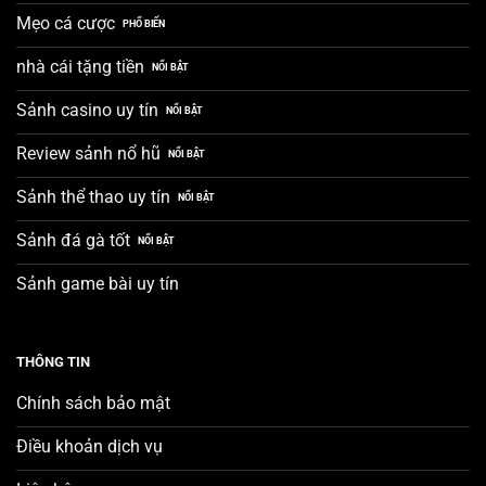
Mẹo cá cược
nhà cái tặng tiền
Sảnh casino uy tín
Review sảnh nổ hũ
Sảnh thể thao uy tín
Sảnh đá gà tốt
Sảnh game bài uy tín
THÔNG TIN
Chính sách bảo mật
Điều khoản dịch vụ