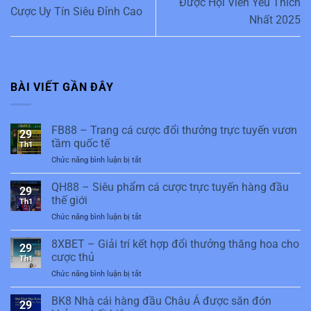
Được Hội Viên Yêu Thích
Cược Uy Tín Siêu Đỉnh Cao
Nhất 2025
BÀI VIẾT GẦN ĐÂY
FB88 – Trang cá cược đổi thưởng trực tuyến vươn
29
tầm quốc tế
Th1
Chức năng bình luận bị tắt
ở
FB88
–
QH88 – Siêu phẩm cá cược trực tuyến hàng đầu
29
Trang
thế giới
Th1
cá
Chức năng bình luận bị tắt
ở
cược
QH88
đổi
–
8XBET – Giải trí kết hợp đổi thưởng thăng hoa cho
thưởng
29
Siêu
trực
cược thủ
Th1
phẩm
tuyến
Chức năng bình luận bị tắt
ở
cá
vươn
8XBET
cược
tầm
–
BK8 Nhà cái hàng đầu Châu Á được săn đón
trực
quốc
29
Giải