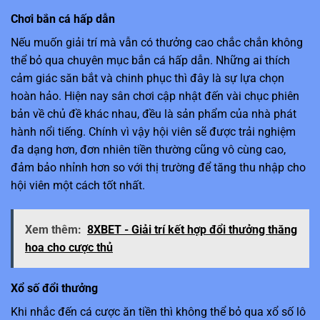
Chơi bắn cá hấp dẫn
Nếu muốn giải trí mà vẫn có thưởng cao chắc chắn không
thể bỏ qua chuyên mục bắn cá hấp dẫn. Những ai thích
cảm giác săn bắt và chinh phục thì đây là sự lựa chọn
hoàn hảo. Hiện nay sân chơi cập nhật đến vài chục phiên
bản về chủ đề khác nhau, đều là sản phẩm của nhà phát
hành nổi tiếng. Chính vì vậy hội viên sẽ được trải nghiệm
đa dạng hơn, đơn nhiên tiền thường cũng vô cùng cao,
đảm bảo nhỉnh hơn so với thị trường để tăng thu nhập cho
hội viên một cách tốt nhất.
Xem thêm:
8XBET - Giải trí kết hợp đổi thưởng thăng
hoa cho cược thủ
Xổ số đổi thưởng
Khi nhắc đến cá cược ăn tiền thì không thể bỏ qua xổ số lô