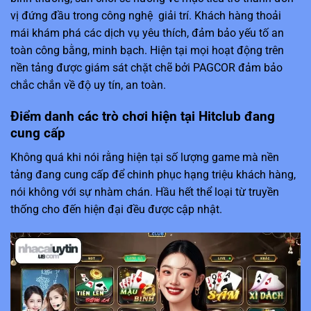
vị đứng đầu trong công nghệ giải trí. Khách hàng thoải
mái khám phá các dịch vụ yêu thích, đảm bảo yếu tố an
toàn công bằng, minh bạch. Hiện tại mọi hoạt động trên
nền tảng được giám sát chặt chẽ bởi PAGCOR đảm bảo
chắc chắn về độ uy tín, an toàn.
Điểm danh các trò chơi hiện tại Hitclub đang
cung cấp
Không quá khi nói rằng hiện tại số lượng game mà nền
tảng đang cung cấp để chinh phục hạng triệu khách hàng,
nói không với sự nhàm chán. Hầu hết thể loại từ truyền
thống cho đến hiện đại đều được cập nhật.