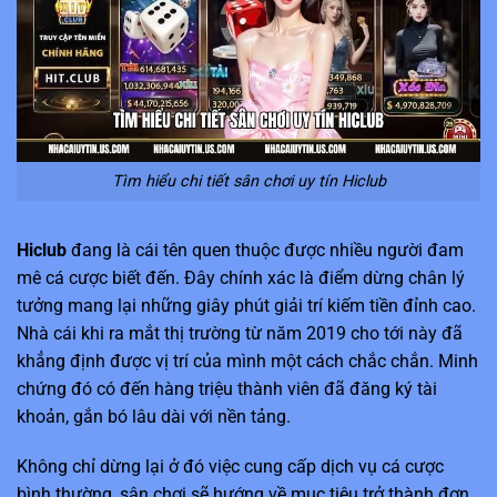
Tìm hiểu chi tiết sân chơi uy tín Hiclub
Hiclub
đang là cái tên quen thuộc được nhiều người đam
mê cá cược biết đến. Đây chính xác là điểm dừng chân lý
tưởng mang lại những giây phút giải trí kiếm tiền đỉnh cao.
Nhà cái khi ra mắt thị trường từ năm 2019 cho tới này đã
khẳng định được vị trí của mình một cách chắc chắn. Minh
chứng đó có đến hàng triệu thành viên đã đăng ký tài
khoản, gắn bó lâu dài với nền tảng.
Không chỉ dừng lại ở đó việc cung cấp dịch vụ cá cược
bình thường, sân chơi sẽ hướng về mục tiêu trở thành đơn