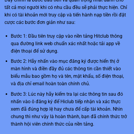
tất cả mọi người khi có nhu cầu đều sẽ phải thực hiện. Chỉ
khi có tài khoản mới truy cập và tiến hành nạp tiền rồi đặt
cược các bước đơn giản như sau:
Bước 1: Đầu tiên truy cập vào nền tảng Hitclub thông
qua đường link web chuẩn xác nhất hoặc tải app về
điện thoại để sử dụng.
Bước 2: Hãy nhấn vào mục đăng ký được hiển thị ở
màn hình và điền đầy đủ các thông tin cần thiết vào
biểu mẫu bao gồm họ và tên, mật khẩu, số điện thoại,
và địa chỉ email hoàn toàn chính chủ.
Bước 3: Lúc này hãy kiểm tra lại các thông tin sau đó
nhấn vào ô đăng ký để Hiclub tiếp nhận và xác thực
xem đã đúng hợp lệ hay chưa để cấp tài khoản. Nhìn
chung thì như vậy là hoàn thành, bạn đã chính thức trở
thành hội viên chính thức của nền tảng.