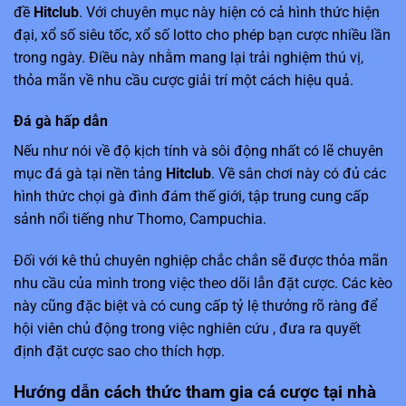
đề
Hitclub
. Với chuyên mục này hiện có cả hình thức hiện
đại, xổ số siêu tốc, xổ số lotto cho phép bạn cược nhiều lần
trong ngày. Điều này nhằm mang lại trải nghiệm thú vị,
thỏa mãn về nhu cầu cược giải trí một cách hiệu quả.
Đá gà hấp dẫn
Nếu như nói về độ kịch tính và sôi động nhất có lẽ chuyên
mục đá gà tại nền tảng
Hitclub
. Về sân chơi này có đủ các
hình thức chọi gà đình đám thế giới, tập trung cung cấp
sảnh nổi tiếng như Thomo, Campuchia.
Đối với kê thủ chuyên nghiệp chắc chắn sẽ được thỏa mãn
nhu cầu của mình trong việc theo dõi lẫn đặt cược. Các kèo
này cũng đặc biệt và có cung cấp tỷ lệ thưởng rõ ràng để
hội viên chủ động trong việc nghiên cứu , đưa ra quyết
định đặt cược sao cho thích hợp.
Hướng dẫn cách thức tham gia cá cược tại nhà