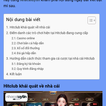
mí sau.
Nội dung bài viết
Hitclub khái quát về nhà cái
Điểm danh các trò chơi hiện tại Hitclub đang cung cấp
Casino online
Chơi bắn cá hấp dẫn
Xổ số đổi thưởng
Đá gà hấp dẫn
Hướng dẫn cách thức tham gia cá cược tại nhà cái Hitclub
Đăng ký tài khoản
Quy trình đăng nhập
Kết luận
Hitclub khái quát về nhà cái