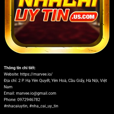
Thông tin chi tiết:
Website:
https://marvee.io/
Địa chỉ: 2 P. Hạ Yên Quyết, Yên Hoà, Cầu Giấy, Hà Nội, Việt
Nam
Email:
marvee.io@gmail.com
Phone: 0972946782
#nhacaiuytin, #nha_cai_uy_tin