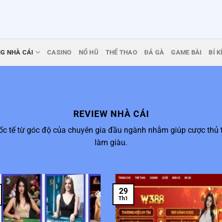
G NHÀ CÁI
CASINO
NỔ HŨ
THỂ THAO
ĐÁ GÀ
GAME BÀI
BÍ 
REVIEW NHÀ CÁI
uốc tế từ góc độ của chuyên gia đầu ngành nhằm giúp cược thủ
làm giàu.
29
Th1