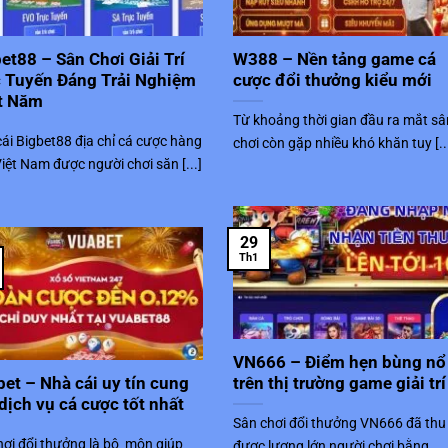
et88 – Sân Chơi Giải Trí
W388 – Nền tảng game cá
c Tuyến Đáng Trải Nghiệm
cược đổi thưởng kiểu mới
t Năm
Từ khoảng thời gian đầu ra mắt sâ
ái Bigbet88 địa chỉ cá cược hàng
chơi còn gặp nhiều khó khăn tuy [..
iệt Nam được người chơi săn [...]
29
Th1
VN666 – Điểm hẹn bùng nổ
et – Nhà cái uy tín cung
trên thị trường game giải trí
dịch vụ cá cược tốt nhất
Sân chơi đổi thưởng VN666 đã thu
hơi đổi thưởng là bộ môn giúp
được lượng lớn người chơi bằng