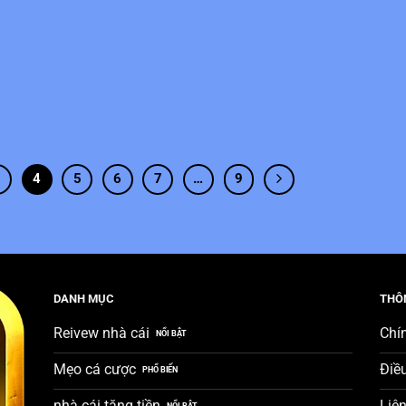
3
4
5
6
7
…
9
DANH MỤC
THÔ
Reivew nhà cái
Chí
Mẹo cá cược
Điề
nhà cái tặng tiền
Liê