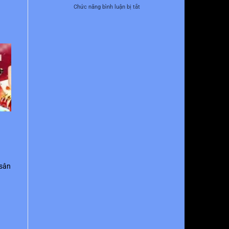
Chức năng bình luận bị tắt
thủ
ở
Châu
360BET
Á
địa
được
chỉ
săn
đổi
đón
thưởng
khủng
thu
nhất
hút
hiện
lượng
nay
lớn
người
chơi
 sân