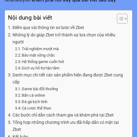
Nội dung bài viết
Điểm qua vài thông tin sơ lược về Zbet
Những lý do giúp Zbet trở thành sự lựa chọn của nhiều
người
Trải nghiệm mượt mà
Bảo mật vững chắc
Hệ thống game cuốn hút
Dịch vụ hỗ trợ tận tâm
Danh mục chi tiết các sản phẩm hiện đang được Zbet cung
cấp
Game bài đổi thưởng
Bắn cá online
Đá gà kịch tính
Cá cược thể thao
Các bước chỉ dẫn cách tham gia và khám phá tại Zbet
Tổng hợp những chương trình ưu đãi hấp dẫn có mặt tại
Zbet
Kết luận