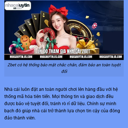
Zbet có hệ thống bảo mật chắc chắn, đảm bảo an toàn tuyệt
đối
Nhà cái luôn đặt an toàn người chơi lên hàng đầu với hệ
thống mã hóa tiên tiến. Mọi thông tin và giao dịch đều
được bảo vệ tuyệt đối, tránh rò rỉ dữ liệu. Chính sự minh
bạch đó giúp nhà cái trở thành lựa chọn tin cậy của đông
đảo thành viên.