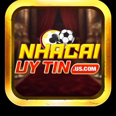
hiện
lớn
nay
người
chơi