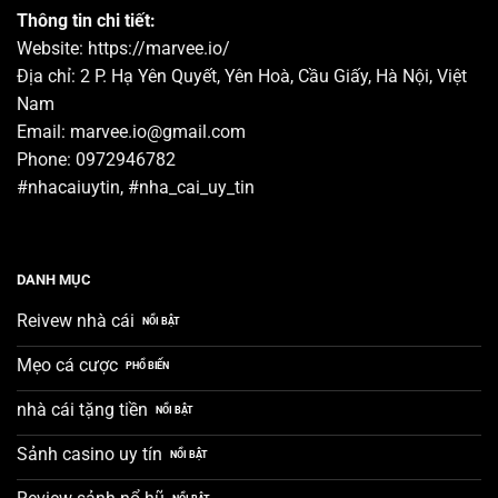
Thông tin chi tiết:
Website:
https://marvee.io/
Địa chỉ: 2 P. Hạ Yên Quyết, Yên Hoà, Cầu Giấy, Hà Nội, Việt
Nam
Email:
marvee.io@gmail.com
Phone: 0972946782
#nhacaiuytin, #nha_cai_uy_tin
DANH MỤC
Reivew nhà cái
Mẹo cá cược
nhà cái tặng tiền
Sảnh casino uy tín