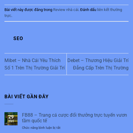
Bài viết này được đăng trong
Review nhà cái
. Đánh dấu
liên kết thường
trực
.
SEO
Mibet – Nhà Cái Yêu Thích
Debet – Thương Hiệu Giải Trí
Số 1 Trên Thị Trường Giải Trí
Đẳng Cấp Trên Thị Trường
BÀI VIẾT GẦN ĐÂY
FB88 – Trang cá cược đổi thưởng trực tuyến vươn
29
tầm quốc tế
Th1
Chức năng bình luận bị tắt
ở
FB88