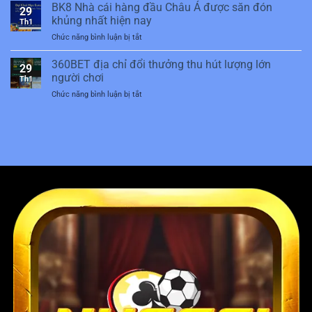
–
BK8 Nhà cái hàng đầu Châu Á được săn đón
trực
quốc
29
Giải
tuyến
khủng nhất hiện nay
tế
Th1
trí
hàng
Chức năng bình luận bị tắt
ở
kết
đầu
BK8
hợp
thế
Nhà
360BET địa chỉ đổi thưởng thu hút lượng lớn
đổi
giới
29
cái
thưởng
người chơi
Th1
hàng
thăng
Chức năng bình luận bị tắt
ở
đầu
hoa
360BET
Châu
cho
địa
Á
cược
chỉ
được
thủ
đổi
săn
thưởng
đón
thu
khủng
hút
nhất
lượng
hiện
lớn
nay
người
chơi