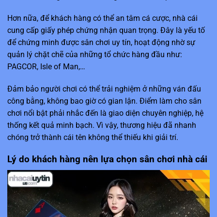
Hơn nữa, để khách hàng có thể an tâm cá cược, nhà cái
cung cấp giấy phép chứng nhận quan trọng. Đây là yếu tố
để chứng minh được sân chơi uy tín, hoạt động nhờ sự
quản lý chặt chẽ của những tổ chức hàng đầu như:
PAGCOR, Isle of Man,…
Đảm bảo người chơi có thể trải nghiệm ở những ván đấu
công bằng, không bao giờ có gian lận. Điểm làm cho sân
chơi nổi bật phải nhắc đến là giao diện chuyên nghiệp, hệ
thống kết quả minh bạch. Vì vậy, thương hiệu đã nhanh
chóng trở thành cái tên không thể thiếu khi giải trí.
Lý do khách hàng nên lựa chọn sân chơi nhà cái