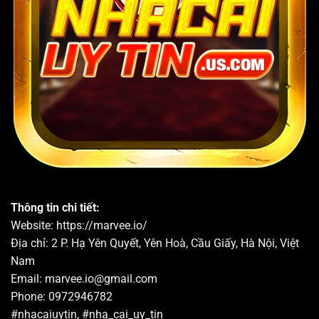
Thông tin chi tiết:
Website:
https://marvee.io/
Địa chỉ: 2 P. Hạ Yên Quyết, Yên Hoà, Cầu Giấy, Hà Nội, Việt
Nam
Email:
marvee.io@gmail.com
Phone: 0972946782
#nhacaiuytin, #nha_cai_uy_tin