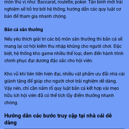
môn thú vị như: Baccarat, roulette, poker. Tân binh mới trải
nghiệm sẽ hỗ trợ bởi hệ thống, hướng dẫn các quy luật cơ
bản để tham gia nhanh chóng.
Bắn cá săn thưởng
Nếu yêu thích giải trí các bộ môn săn thưởng thì bắn cá sẽ
mang lại cơ hội kiếm thu nhập khủng cho người chơi. Đặc
biệt, hệ thống kho game nhiều thể loại, đem đến hành trình
chinh phục đại dương đặc sắc cho hội viên.
Kho vũ khí tiên tiến hiện đại, nhiều vật phẩm ưu đãi nhà cái
giành tặng để giúp cho người chơi trải nghiệm dễ dàng.
Vậy nên, chỉ cần nắm rõ quy luật bắn cá kết hợp vài mẹo
hữu ích hội viên đã có thể tích lũy điểm thưởng nhanh
chóng.
Hướng dẫn các bước truy cập tại nhà cái dễ
dàng