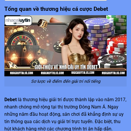
Tổng quan về thương hiệu cá cược Debet
Sơ lược về điểm đến giải trí nổi tiếng
Debet
là thương hiệu giải trí được thành lập vào năm 2017,
nhanh chóng mở rộng tại thị trường Đông Nam Á. Ngay
những năm đầu hoạt động, sân chơi đã khẳng định sự uy
tín thông qua các dịch vụ giải trí trực tuyến. Đặc biệt, thu
hút khách hàng nhờ các chương trình tri ân hấp dẫn.