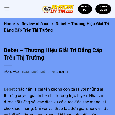
Bỏ
ĐĂNG
ĐĂNG
qua
KÝ
NHẬP
nội
dung
Home
»
Review nhà cái
»
Debet – Thương Hiệu Giải Trí
Đẳng Cấp Trên Thị Trường
Debet – Thương Hiệu Giải Trí Đẳng Cấp
Trên Thị Trường
ĐĂNG VÀO
THÁNG MƯỜI MỘT 7, 2025
BỞI
SEO
Debet
chắc hẳn là cái tên không còn xa lạ với những ai
thường xuyên giải trí trên thị trường trực tuyến. Nhà cái
được nổi tiếng với các dịch vụ cá cược đặc sắc mang lại
cho khách hàng. Chỉ với vài thao tác đơn giản, hội viên đã
có thể săn thưởng cực khủng khi tham gia. Hãy cùng