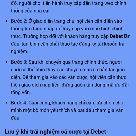
đó, người chơi tiến hành truy cập đến trang web chính
thống của nhà cái.
Bước 2: Ở giao diện trang chủ, hội viên cần điền vào
thông tin đăng nhập để truy cập vào màn hình chính
thức. Trường hợp đối với khách hàng truy cập
Debet
lần
đầu, tân binh cần phải thao tác đăng ký tài khoản trải
nghiệm.
Bước 3: Sau khi chuyển qua trang chính thức, người
chơi có thể nhìn thấy các chuyên mục cơ bản tại giao
diện. Để tham gia vào các ván cược, hội viên cần thực
hiện giao dịch nạp tiền, đừng quên tận dụng mã ưu đãi
tăng vốn.
Bước 4: Cuối cùng, khách hàng chỉ cần lựa chọn cho
mình một bộ môn yêu thích và bắt đầu tham gia ván
đấu.
Lưu ý khi trải nghiệm cá cược tại Debet