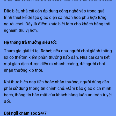
Đặc biệt, nhà cái còn áp dụng công nghệ vào trong quá
trình thiết kế để tạo giao diện cá nhân hóa phù hợp từng
người chơi. Đây là điểm khác biệt làm cho khách hàng trải
nghiệm thú vị hơn.
Hệ thống trả thưởng siêu tốc
Tham gia giải trí tại
Debet
, nếu như người chơi giành thắng
lợi có thể tìm kiếm phần thưởng hấp dẫn. Nhà cái cam kết
mọi giao dịch được diễn ra nhanh chóng, để người chơi
nhận thưởng kịp thời.
Khi thực hiện nạp tiền hoặc nhận thưởng, người dùng cần
phải sử dụng thông tin chính chủ. Đảm bảo giao dịch minh
bạch, thông tin bảo mật của khách hàng luôn an toàn tuyệt
đối.
Đội ngũ chăm sóc 24/7