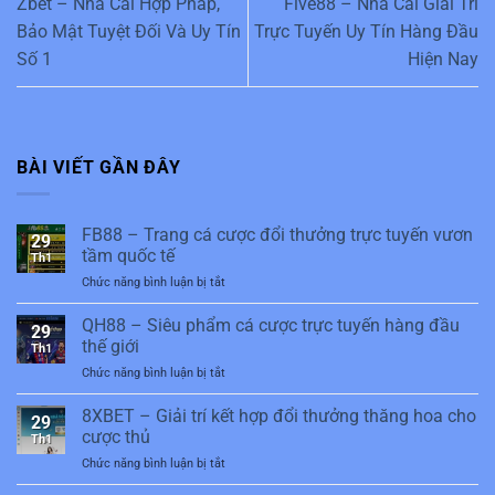
Zbet – Nhà Cái Hợp Pháp,
Five88 – Nhà Cái Giải Trí
Bảo Mật Tuyệt Đối Và Uy Tín
Trực Tuyến Uy Tín Hàng Đầu
Số 1
Hiện Nay
BÀI VIẾT GẦN ĐÂY
FB88 – Trang cá cược đổi thưởng trực tuyến vươn
29
tầm quốc tế
Th1
Chức năng bình luận bị tắt
ở
FB88
–
QH88 – Siêu phẩm cá cược trực tuyến hàng đầu
29
Trang
thế giới
Th1
cá
Chức năng bình luận bị tắt
ở
cược
QH88
đổi
–
8XBET – Giải trí kết hợp đổi thưởng thăng hoa cho
thưởng
29
Siêu
trực
cược thủ
Th1
phẩm
tuyến
Chức năng bình luận bị tắt
ở
cá
vươn
8XBET
cược
tầm