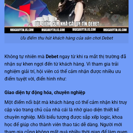
Ưu điểm thu hút khách hàng của sân chơi Debet
Không tự nhiên mà
Debet
ngay từ khi ra mắt thị trường đã
nhận sự khen ngợi đến từ khách hàng. Vì tham gia trải
nghiệm giải trí, hội viên có thể cảm nhận được nhiều ưu
điểm tuyệt vời, điển hình như:
Giao diện tự động hóa, chuyên nghiệp
Một điểm nổi bật mà khách hàng có thể cảm nhận khi truy
cập vào trang chủ của nhà cái là nhờ giao diện thiết kế
chuyên nghiệp. Mỗi biểu tượng được sắp xếp logic, khoa
học để giúp cho thành viên thao tác dễ dàng. Người mới
tham gia cũng không mất quá nhiều thời gian để làm quen.