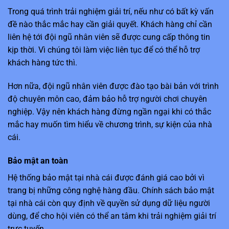
Trong quá trình trải nghiệm giải trí, nếu như có bất kỳ vấn
đề nào thắc mắc hay cần giải quyết. Khách hàng chỉ cần
liên hệ tới đội ngũ nhân viên sẽ được cung cấp thông tin
kịp thời. Vì chúng tôi làm việc liên tục để có thể hỗ trợ
khách hàng tức thì.
Hơn nữa, đội ngũ nhân viên được đào tạo bài bản với trình
độ chuyên môn cao, đảm bảo hỗ trợ người chơi chuyên
nghiệp. Vậy nên khách hàng đừng ngần ngại khi có thắc
mắc hay muốn tìm hiểu về chương trình, sự kiện của nhà
cái.
Bảo mật an toàn
Hệ thống bảo mật tại nhà cái được đánh giá cao bởi vì
trang bị những công nghệ hàng đầu. Chính sách bảo mật
tại nhà cái còn quy định về quyền sử dụng dữ liệu người
dùng, để cho hội viên có thể an tâm khi trải nghiệm giải trí
trực tuyến.