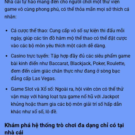
Nhà cái tự hào mang đến cho người chơi một thư viện
game vô cùng phong phú, có thể thỏa mãn mọi sở thích cá
nhân:
Cá cược thể thao: Cung cấp vô số sự kiện thi đấu mỗi
ngày, giúp các tín đồ hâm mộ thể thao có thể đặt cược
vào các bộ môn yêu thích một cách dễ dàng.
Casino trực tuyến: Tập hợp đầy đủ các siêu phẩm game
bài kinh điển như Baccarat, Blackjack, Poker, Roulette,
đem đến cảm giác chân thực như đang ở sòng bạc
đẳng cấp Las Vegas.
Game Slot và Xổ số: Ngoài ra, hội viên còn có thể thử
vận may với hàng loạt tựa game nổ hũ với Jackpot
khủng hoặc tham gia các bộ môn giải trí số hấp dẫn
khác như xổ số, lô đề.
Khám phá hệ thống trò chơi đa dạng chỉ có tại
nhà cái