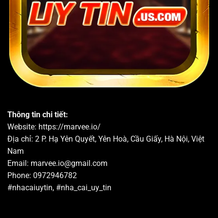
Thông tin chi tiết:
Website:
https://marvee.io/
Địa chỉ: 2 P. Hạ Yên Quyết, Yên Hoà, Cầu Giấy, Hà Nội, Việt
Nam
Email:
marvee.io@gmail.com
Phone: 0972946782
#nhacaiuytin, #nha_cai_uy_tin