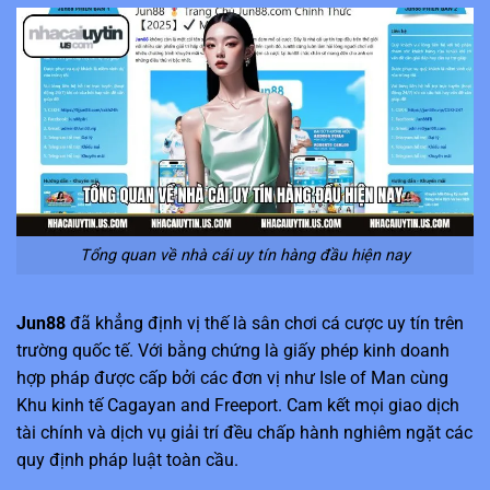
Tổng quan về nhà cái uy tín hàng đầu hiện nay
Jun88
đã khẳng định vị thế là sân chơi cá cược uy tín trên
trường quốc tế. Với bằng chứng là giấy phép kinh doanh
hợp pháp được cấp bởi các đơn vị như Isle of Man cùng
Khu kinh tế Cagayan and Freeport. Cam kết mọi giao dịch
tài chính và dịch vụ giải trí đều chấp hành nghiêm ngặt các
quy định pháp luật toàn cầu.