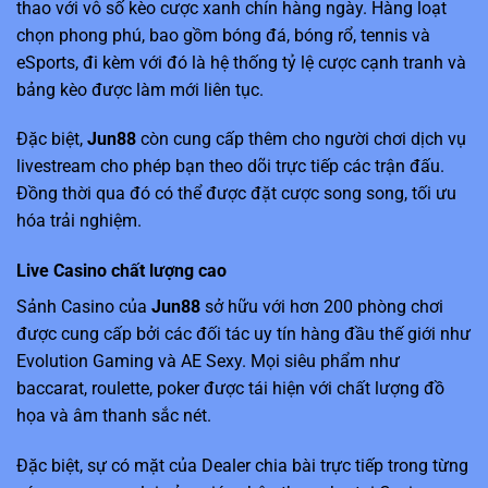
thao với vô số kèo cược xanh chín hàng ngày. Hàng loạt
chọn phong phú, bao gồm bóng đá, bóng rổ, tennis và
eSports, đi kèm với đó là hệ thống tỷ lệ cược cạnh tranh và
bảng kèo được làm mới liên tục.
Đặc biệt,
Jun88
còn cung cấp thêm cho người chơi dịch vụ
livestream cho phép bạn theo dõi trực tiếp các trận đấu.
Đồng thời qua đó có thể được đặt cược song song, tối ưu
hóa trải nghiệm.
Live Casino chất lượng cao
Sảnh Casino của
Jun88
sở hữu với hơn 200 phòng chơi
được cung cấp bởi các đối tác uy tín hàng đầu thế giới như
Evolution Gaming và AE Sexy. Mọi siêu phẩm như
baccarat, roulette, poker được tái hiện với chất lượng đồ
họa và âm thanh sắc nét.
Đặc biệt, sự có mặt của Dealer chia bài trực tiếp trong từng