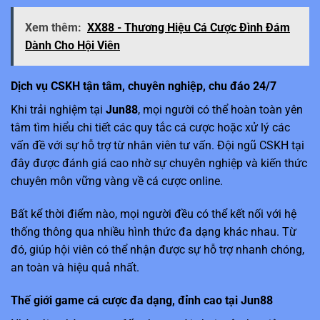
Xem thêm:
XX88 - Thương Hiệu Cá Cược Đình Đám
Dành Cho Hội Viên
Dịch vụ CSKH tận tâm, chuyên nghiệp, chu đáo 24/7
Khi trải nghiệm tại
Jun88
, mọi người có thể hoàn toàn yên
tâm tìm hiểu chi tiết các quy tắc cá cược hoặc xử lý các
vấn đề với sự hỗ trợ từ nhân viên tư vấn. Đội ngũ CSKH tại
đây được đánh giá cao nhờ sự chuyên nghiệp và kiến thức
chuyên môn vững vàng về cá cược online.
Bất kể thời điểm nào, mọi người đều có thể kết nối với hệ
thống thông qua nhiều hình thức đa dạng khác nhau. Từ
đó, giúp hội viên có thể nhận được sự hỗ trợ nhanh chóng,
an toàn và hiệu quả nhất.
Thế giới game cá cược đa dạng, đỉnh cao tại Jun88