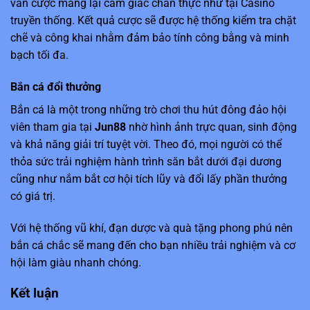
ván cược mang lại cảm giác chân thực như tại Casino
truyền thống. Kết quả cược sẽ được hệ thống kiểm tra chặt
chẽ và công khai nhằm đảm bảo tính công bằng và minh
bạch tối đa.
Bắn cá đổi thưởng
Bắn cá là một trong những trò chơi thu hút đông đảo hội
viên tham gia tại
Jun88
nhờ hình ảnh trực quan, sinh động
và khả năng giải trí tuyệt vời. Theo đó, mọi người có thể
thỏa sức trải nghiệm hành trình săn bắt dưới đại dương
cũng như nắm bắt cơ hội tích lũy và đổi lấy phần thưởng
có giá trị.
Với hệ thống vũ khí, đạn dược và quà tặng phong phú nên
bắn cá chắc sẽ mang đến cho bạn nhiều trải nghiệm và cơ
hội làm giàu nhanh chóng.
Kết luận