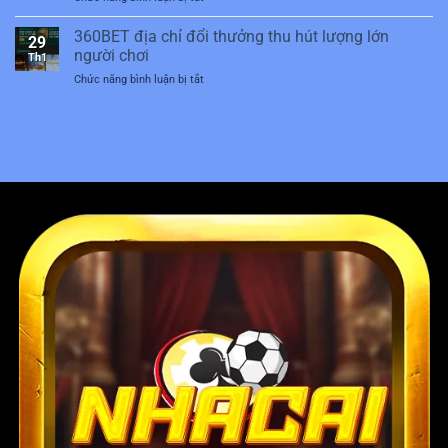
kết
đầu
BK8
hợp
thế
Nhà
360BET địa chỉ đổi thưởng thu hút lượng lớn
đổi
giới
29
cái
thưởng
người chơi
Th1
hàng
thăng
Chức năng bình luận bị tắt
ở
đầu
hoa
360BET
Châu
cho
địa
Á
cược
chỉ
được
thủ
đổi
săn
thưởng
đón
thu
khủng
hút
nhất
lượng
hiện
lớn
nay
người
chơi