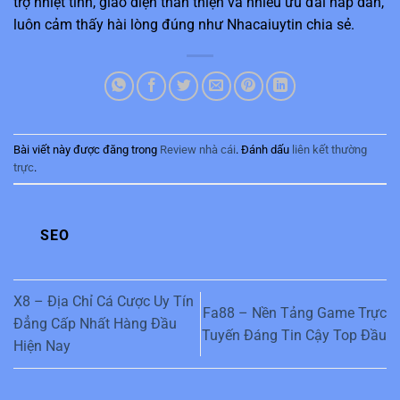
trợ nhiệt tình, giao diện thân thiện và nhiều ưu đãi hấp dẫn,
luôn cảm thấy hài lòng đúng như Nhacaiuytin chia sẻ.
Bài viết này được đăng trong
Review nhà cái
. Đánh dấu
liên kết thường
trực
.
SEO
X8 – Địa Chỉ Cá Cược Uy Tín
Fa88 – Nền Tảng Game Trực
Đẳng Cấp Nhất Hàng Đầu
Tuyến Đáng Tin Cậy Top Đầu
Hiện Nay