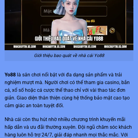
Giới thiệu bao quát về nhà cái Yo88
Yo88
là sân chơi nổi bật với đa dạng sản phẩm và trải
nghiệm mượt mà. Người chơi có thể tham gia casino, bắn
cá, xổ số hoặc cá cược thể thao chỉ với vài thao tác đơn
giản. Giao diện thân thiện cùng hệ thống bảo mật cao tạo
cảm giác an toàn tuyệt đối.
Nhà cái còn thu hút nhờ nhiều chương trình khuyến mãi
hấp dẫn và ưu đãi thường xuyên. Đội ngũ chăm sóc khách
hàng luôn hỗ trợ 24/7, giải đáp nhanh mọi thắc mắc. Với