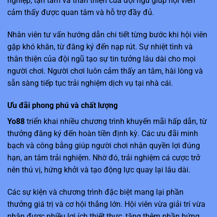
nghiệp, tận tâm và thân thiện của đội ngũ giúp hội viên
cảm thấy được quan tâm và hỗ trợ đầy đủ.
Nhân viên tư vấn hướng dẫn chi tiết từng bước khi hội viên
gặp khó khăn, từ đăng ký đến nạp rút. Sự nhiệt tình và
thân thiện của đội ngũ tạo sự tin tưởng lâu dài cho mọi
người chơi. Người chơi luôn cảm thấy an tâm, hài lòng và
sẵn sàng tiếp tục trải nghiệm dịch vụ tại nhà cái.
Ưu đãi phong phú và chất lượng
Yo88
triển khai nhiều chương trình khuyến mãi hấp dẫn, từ
thưởng đăng ký đến hoàn tiền định kỳ. Các ưu đãi minh
bạch và công bằng giúp người chơi nhận quyền lợi đúng
hạn, an tâm trải nghiệm. Nhờ đó, trải nghiệm cá cược trở
nên thú vị, hứng khởi và tạo động lực quay lại lâu dài.
Các sự kiện và chương trình đặc biệt mang lại phần
thưởng giá trị và cơ hội thắng lớn. Hội viên vừa giải trí vừa
nhận được nhiều lợi ích thiết thực, tăng thêm phần hứng