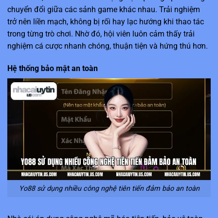
chuyển đổi giữa các sảnh game khác nhau. Trải nghiệm
trở nên liền mạch, không bị rối hay lạc hướng khi thao tác
trong từng trò chơi. Nhờ đó, hội viên luôn cảm thấy trải
nghiệm cá cược nhanh chóng, thuận tiện và hứng thú hơn.
Hệ thống bảo mật an toàn
Yo88 sử dụng nhiều công nghệ tiên tiến đảm bảo an toàn