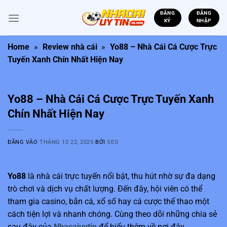
Bỏ
ĐĂNG
ĐĂNG
qua
KÝ
NHẬP
nội
dung
Home
»
Review nhà cái
»
Yo88 – Nhà Cái Cá Cược Trực
Tuyến Xanh Chín Nhất Hiện Nay
Yo88 – Nhà Cái Cá Cược Trực Tuyến Xanh
Chín Nhất Hiện Nay
ĐĂNG VÀO
THÁNG 10 22, 2025
BỞI
SEO
Yo88
là nhà cái trực tuyến nổi bật, thu hút nhờ sự đa dạng
trò chơi và dịch vụ chất lượng. Đến đây, hội viên có thể
tham gia casino, bắn cá, xổ số hay cá cược thể thao một
cách tiện lợi và nhanh chóng. Cùng theo dõi những chia sẻ
sau đây của
Nhacaiuytin
để hiểu thêm về nơi đây.