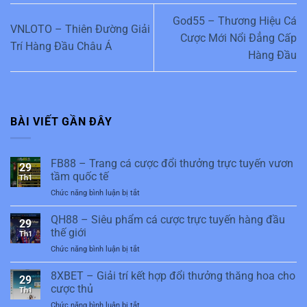
God55 – Thương Hiệu Cá
VNLOTO – Thiên Đường Giải
Cược Mới Nổi Đẳng Cấp
Trí Hàng Đầu Châu Á
Hàng Đầu
BÀI VIẾT GẦN ĐÂY
FB88 – Trang cá cược đổi thưởng trực tuyến vươn
29
tầm quốc tế
Th1
Chức năng bình luận bị tắt
ở
FB88
–
QH88 – Siêu phẩm cá cược trực tuyến hàng đầu
29
Trang
thế giới
Th1
cá
Chức năng bình luận bị tắt
ở
cược
QH88
đổi
–
8XBET – Giải trí kết hợp đổi thưởng thăng hoa cho
thưởng
29
Siêu
trực
cược thủ
Th1
phẩm
tuyến
Chức năng bình luận bị tắt
ở