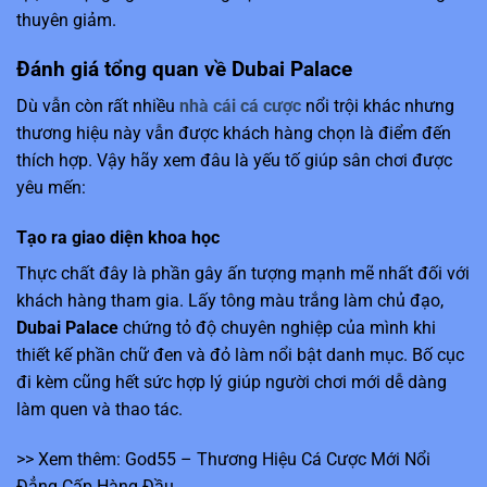
thuyên giảm.
Đánh giá tổng quan về Dubai Palace
Dù vẫn còn rất nhiều
nhà cái cá cược
nổi trội khác nhưng
thương hiệu này vẫn được khách hàng chọn là điểm đến
thích hợp. Vậy hãy xem đâu là yếu tố giúp sân chơi được
yêu mến:
Tạo ra giao diện khoa học
Thực chất đây là phần gây ấn tượng mạnh mẽ nhất đối với
khách hàng tham gia. Lấy tông màu trắng làm chủ đạo,
Dubai Palace
chứng tỏ độ chuyên nghiệp của mình khi
thiết kế phần chữ đen và đỏ làm nổi bật danh mục. Bố cục
đi kèm cũng hết sức hợp lý giúp người chơi mới dễ dàng
làm quen và thao tác.
>> Xem thêm: God55 – Thương Hiệu Cá Cược Mới Nổi
Đẳng Cấp Hàng Đầu