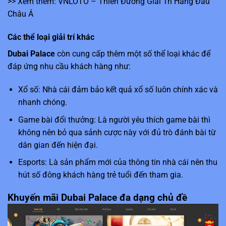
>> Xem thêm: VNLOTO – Thiên Đường Giải Trí Hàng Đầu
Châu Á
Các thể loại giải trí khác
Dubai Palace
còn cung cấp thêm một số thể loại khác để
đáp ứng nhu cầu khách hàng như:
Xổ số: Nhà cái đảm bảo kết quả xổ số luôn chính xác và
nhanh chóng.
Game bài đổi thưởng: Là người yêu thích game bài thì
không nên bỏ qua sảnh cược này với đủ trò đánh bài từ
dân gian đến hiện đại.
Esports: Là sản phẩm mới của thông tin nhà cái nên thu
hút số đông khách hàng trẻ tuổi đến tham gia.
Khuyến mãi Dubai Palace đa dạng chủ đề