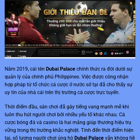
Năm 2019, cái tên
Dubai Palace
chính thức ra đời dưới sự
quản lý của chính phủ Philippines. Việc được công nhận
hợp pháp từ tổ chức cá cược ở nước sở tại đã cho thấy sự
uy tín của nhà cái trên thị trường cá cược trực tuyến.
Thời điểm đầu, sân chơi đã gây tiếng vang mạnh mẽ khi
luôn thu hút người chơi bởi nhiều yếu tố khác nhau. Cá
cược bóng đá và casino là hai mảng giúp thương hiệu trụ
vững trong thị trường khắc nghiệt. Tính đến thời điểm hiện
tại, số lượng người chơi ủng hộ
Dubai Palace
vẫn không hề