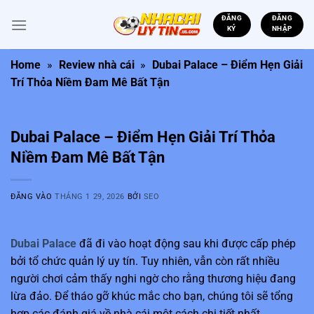
Bỏ
ĐĂNG
ĐĂNG
qua
KÝ
NHẬP
nội
dung
Home
»
Review nhà cái
»
Dubai Palace – Điểm Hẹn Giải
Trí Thỏa Niềm Đam Mê Bất Tận
Dubai Palace – Điểm Hẹn Giải Trí Thỏa
Niềm Đam Mê Bất Tận
ĐĂNG VÀO
THÁNG 1 29, 2026
BỞI
SEO
Dubai Palace
đã đi vào hoạt động sau khi được cấp phép
bởi tổ chức quản lý uy tín. Tuy nhiên, vẫn còn rất nhiều
người chơi cảm thấy nghi ngờ cho rằng thương hiệu đang
lừa đảo. Để tháo gỡ khúc mắc cho bạn, chúng tôi sẽ tổng
hợp các đánh giá về nhà cái một cách chi tiết nhất.