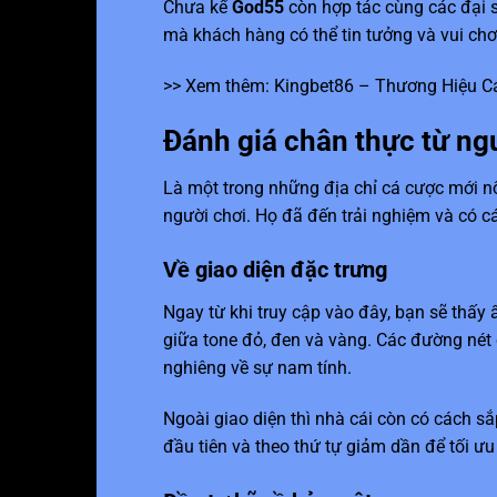
Chưa kể
God55
còn hợp tác cùng các đại 
mà khách hàng có thể tin tưởng và vui chơi
>> Xem thêm: Kingbet86 – Thương Hiệu 
Đánh giá chân thực từ ng
Là một trong những địa chỉ cá cược mới n
người chơi. Họ đã đến trải nghiệm và có 
Về giao diện đặc trưng
Ngay từ khi truy cập vào đây, bạn sẽ thấy
giữa tone đỏ, đen và vàng. Các đường nét 
nghiêng về sự nam tính.
Ngoài giao diện thì nhà cái còn có cách sắ
đầu tiên và theo thứ tự giảm dần để tối ư