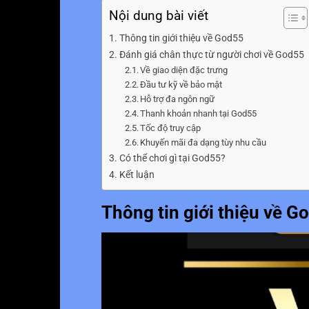
Nội dung bài viết
Thông tin giới thiệu về God55
Đánh giá chân thực từ người chơi về God55
Về giao diện đặc trưng
Đầu tư kỹ về bảo mật
Hỗ trợ đa ngôn ngữ
Thanh khoản nhanh tại God55
Tốc độ truy cập
Khuyến mãi đa dạng tùy nhu cầu
Có thể chơi gì tại God55?
Kết luận
Thông tin giới thiệu về G