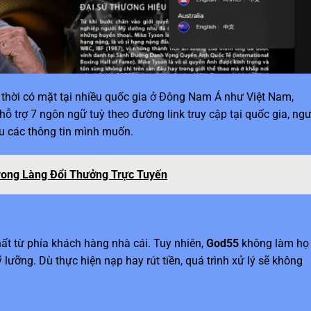
 thời có mặt tại nhiều quốc gia ở Đông Nam Á như Việt Nam,
ỗ trợ 7 ngôn ngữ tuỳ theo đường link truy cập tại quốc gia, ngư
ểu các thông tin mình muốn.
Trong Làng Đổi Thưởng Trực Tuyến
t từ phía khách hàng nhà cái. Tuy nhiên,
God55
không làm họ
 lưỡng. Dù thực hiện nạp hay rút tiền, quá trình xử lý sẽ không