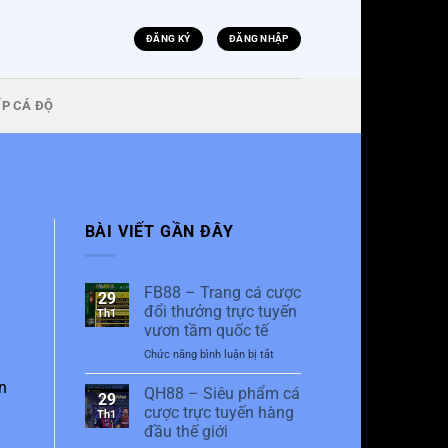
ĐĂNG KÝ
ĐĂNG NHẬP
KÍP CÁ ĐỘ
BÀI VIẾT GẦN ĐÂY
FB88 – Trang cá cược
29
đổi thưởng trực tuyến
Th1
vươn tầm quốc tế
Chức năng bình luận bị tắt
ở
FB88
n
–
QH88 – Siêu phẩm cá
29
Trang
cược trực tuyến hàng
Th1
cá
đầu thế giới
cược