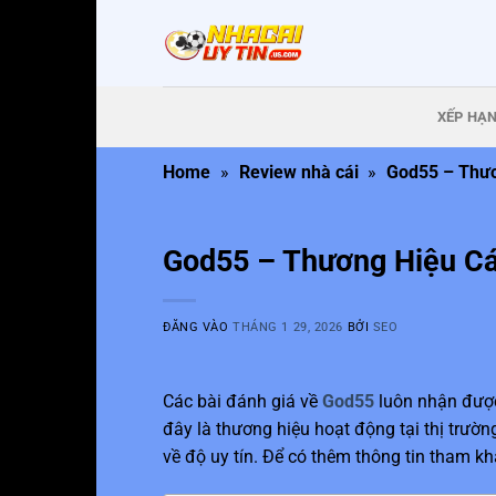
Bỏ
qua
nội
dung
XẾP HẠN
Home
»
Review nhà cái
»
God55 – Thươ
God55 – Thương Hiệu Cá
ĐĂNG VÀO
THÁNG 1 29, 2026
BỞI
SEO
Các bài đánh giá về
God55
luôn nhận được
đây là thương hiệu hoạt động tại thị trườ
về độ uy tín. Để có thêm thông tin tham khả