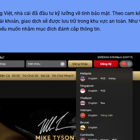
Việt, nhà cái đã đầu tư kỹ lưỡng về tính bảo mật. Theo cam kế
tài khoản, giao dịch sẽ được lưu trữ trong khu vực an toàn. Như
a nếu muốn nhằm mục đích đánh cắp thông tin.