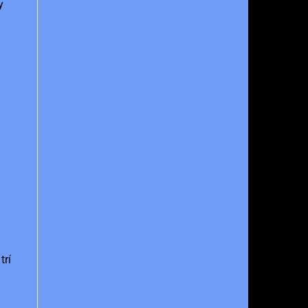
y
trí