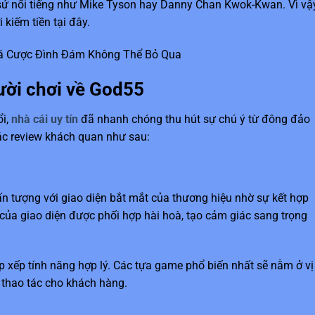
sứ nổi tiếng như Mike Tyson hay Danny Chan Kwok-Kwan. Vì vậ
 kiếm tiền tại đây.
Cá Cược Đình Đám Không Thể Bỏ Qua
ười chơi về God55
ổi,
nhà cái uy tín
đã nhanh chóng thu hút sự chú ý từ đông đảo
các review khách quan như sau:
 ấn tượng với giao diện bắt mắt của thương hiệu nhờ sự kết hợp
của giao diện được phối hợp hài hoà, tạo cảm giác sang trọng
p xếp tính năng hợp lý. Các tựa game phổ biến nhất sẽ nằm ở vị 
u thao tác cho khách hàng.