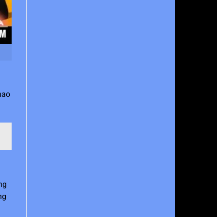
hao
ng
ng