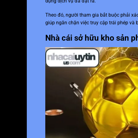
dụng dịch vụ đã đặt ra.
Theo đó, người tham gia bắt buộc phải xá
giúp ngăn chặn việc truy cập trái phép và 
Nhà cái sở hữu kho sản 