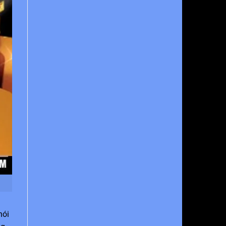
hút
hiện
lượng
nay
lớn
người
chơi
nói