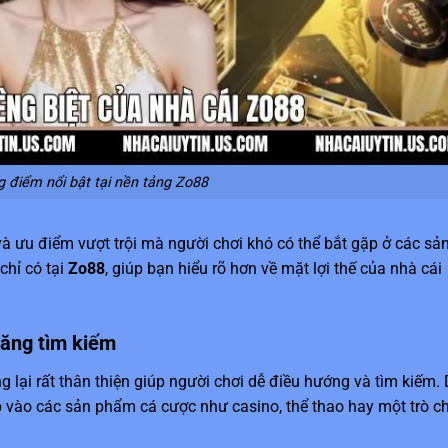
 điểm nổi bật tại nền tảng Zo88
 và ưu điểm vượt trội mà người chơi khó có thể bắt gặp ở các sả
chỉ có tại
Zo88
, giúp bạn hiểu rõ hơn về mặt lợi thế của nhà cái
năng tìm kiếm
ng lại rất thân thiện giúp người chơi dễ điều hướng và tìm kiếm.
p vào các sản phẩm cá cược như casino, thể thao hay một trò c