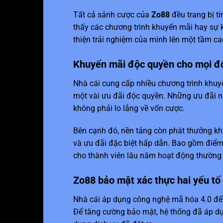
Tất cả sảnh cược của
Zo88
đều trang bị t
thấy các chương trình khuyến mãi hay sự ki
thiện trải nghiệm của mình lên một tầm ca
Khuyến mãi độc quyền cho mọi đ
Nhà cái cung cấp nhiều chương trình khuy
một vài ưu đãi độc quyền. Những ưu đãi n
không phải lo lắng về vốn cược.
Bên cạnh đó, nền tảng còn phát thưởng k
và ưu đãi đặc biệt hấp dẫn. Bao gồm điểm 
cho thành viên lâu năm hoạt động thường
Zo88 bảo mật xác thực hai yếu tố
Nhà cái áp dụng công nghệ mã hóa 4.0 để b
Để tăng cường bảo mật, hệ thống đã áp dụn