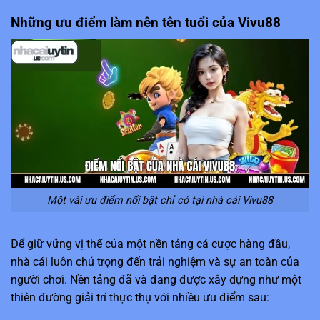
Những ưu điểm làm nên tên tuổi của Vivu88
Một vài ưu điểm nổi bật chỉ có tại nhà cái Vivu88
Để giữ vững vị thế của một nền tảng cá cược hàng đầu,
nhà cái luôn chú trọng đến trải nghiệm và sự an toàn của
người chơi. Nền tảng đã và đang được xây dựng như một
thiên đường giải trí thực thụ với nhiều ưu điểm sau: