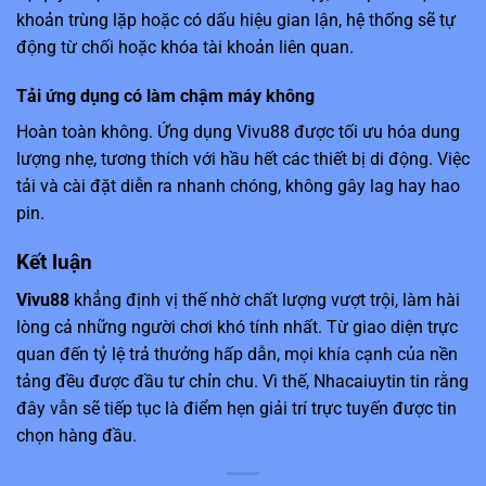
khoản trùng lặp hoặc có dấu hiệu gian lận, hệ thống sẽ tự
động từ chối hoặc khóa tài khoản liên quan.
Tải ứng dụng có làm chậm máy không
Hoàn toàn không. Ứng dụng Vivu88 được tối ưu hóa dung
lượng nhẹ, tương thích với hầu hết các thiết bị di động. Việc
tải và cài đặt diễn ra nhanh chóng, không gây lag hay hao
pin.
Kết luận
Vivu88
khẳng định vị thế nhờ chất lượng vượt trội, làm hài
lòng cả những người chơi khó tính nhất. Từ giao diện trực
quan đến tỷ lệ trả thưởng hấp dẫn, mọi khía cạnh của nền
tảng đều được đầu tư chỉn chu. Vì thế, Nhacaiuytin tin rằng
đây vẫn sẽ tiếp tục là điểm hẹn giải trí trực tuyến được tin
chọn hàng đầu.