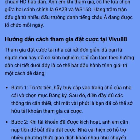
chuẩn HD hấp dẫn. Anh em khi tham gia, có thể lựa chọn
giữa hai sảnh chính là GA28 và WS168. Hàng trăm trận
đấu gà từ nhiều đấu trường danh tiếng châu Á đang được
tổ chức mỗi ngày.
Hướng dẫn cách tham gia đặt cược tại Vivu88
Tham gia đặt cược tại nhà cái rất đơn giản, dù bạn là
người mới hay đã có kinh nghiệm. Chỉ cần làm theo hướng
dẫn chi tiết dưới đây là có thể bắt đầu hành trình giải trí
một cách dễ dàng:
Bước 1: Trước tiên, hãy truy cập vào trang chủ của nhà
cái và chọn mục Đăng ký. Sau đó, điền đầy đủ các
thông tin cần thiết, chỉ mất vài phút là bạn đã có thể sở
hữu tài khoản tham gia cá cược.
Bước 2: Khi tài khoản đã được kích hoạt, anh em cần
nạp tiền để bắt đầu đặt cược. Nhà cái hiện có hỗ trợ
nhiều phương thức giao dịch khác nhau như chuyển