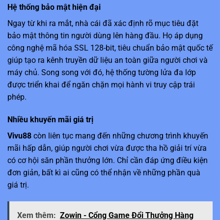
Hệ thống bảo mật hiện đại
Ngay từ khi ra mắt, nhà cái đã xác định rõ mục tiêu đặt
bảo mật thông tin người dùng lên hàng đầu. Họ áp dụng
công nghệ mã hóa SSL 128-bit, tiêu chuẩn bảo mật quốc tế
giúp tạo ra kênh truyền dữ liệu an toàn giữa người chơi và
máy chủ. Song song với đó, hệ thống tường lửa đa lớp
được triển khai để ngăn chặn mọi hành vi truy cập trái
phép.
Nhiều khuyến mãi giá trị
Vivu88
còn liên tục mang đến những chương trình khuyến
mãi hấp dẫn, giúp người chơi vừa được tha hồ giải trí vừa
có cơ hội săn phần thưởng lớn. Chỉ cần đáp ứng điều kiện
đơn giản, bất kì ai cũng có thể nhận về những phần quà
giá trị.
Xem thêm:
Zowin - Cổng Game Đổi Thưởng Hàng