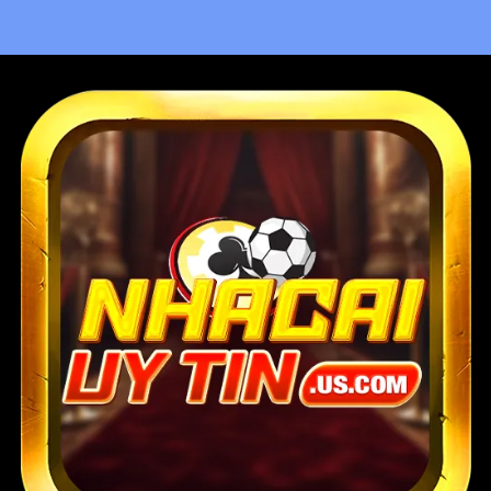
được
thủ
đổi
săn
thưởng
đón
thu
khủng
hút
nhất
lượng
hiện
lớn
nay
người
chơi