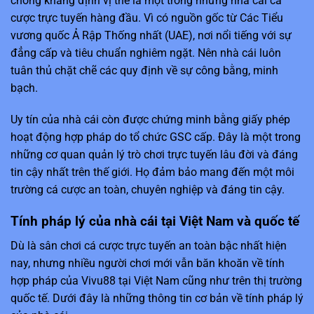
chóng khẳng định vị thế là một trong những nhà cái cá
cược trực tuyến hàng đầu. Vì có nguồn gốc từ Các Tiểu
vương quốc Ả Rập Thống nhất (UAE), nơi nổi tiếng với sự
đẳng cấp và tiêu chuẩn nghiêm ngặt. Nên nhà cái luôn
tuân thủ chặt chẽ các quy định về sự công bằng, minh
bạch.
Uy tín của nhà cái còn được chứng minh bằng giấy phép
hoạt động hợp pháp do tổ chức GSC cấp. Đây là một trong
những cơ quan quản lý trò chơi trực tuyến lâu đời và đáng
tin cậy nhất trên thế giới. Họ đảm bảo mang đến một môi
trường cá cược an toàn, chuyên nghiệp và đáng tin cậy.
Tính pháp lý của nhà cái tại Việt Nam và quốc tế
Dù là sân chơi cá cược trực tuyến an toàn bậc nhất hiện
nay, nhưng nhiều người chơi mới vẫn băn khoăn về tính
hợp pháp của Vivu88 tại Việt Nam cũng như trên thị trường
quốc tế. Dưới đây là những thông tin cơ bản về tính pháp lý