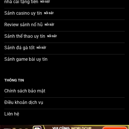
nhà cái tặng tiền
Sảnh casino uy tín
Review sảnh nổ hũ
Sảnh thể thao uy tín
Sảnh đá gà tốt
Sảnh game bài uy tín
THÔNG TIN
Chính sách bảo mật
Điều khoản dịch vụ
Liên hệ