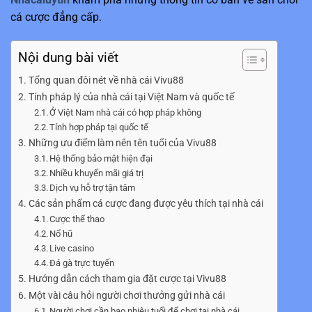
cá cược đẳng cấp.
Nội dung bài viết
Tổng quan đôi nét về nhà cái Vivu88
Tính pháp lý của nhà cái tại Việt Nam và quốc tế
Ở Việt Nam nhà cái có hợp pháp không
Tính hợp pháp tại quốc tế
Những ưu điểm làm nên tên tuổi của Vivu88
Hệ thống bảo mật hiện đại
Nhiều khuyến mãi giá trị
Dịch vụ hỗ trợ tận tâm
Các sản phẩm cá cược đang được yêu thích tại nhà cái
Cược thể thao
Nổ hũ
Live casino
Đá gà trực tuyến
Hướng dẫn cách tham gia đặt cược tại Vivu88
Một vài câu hỏi người chơi thưởng gửi nhà cái
Người chơi cần bao nhiêu tuổi để chơi tại nhà cái