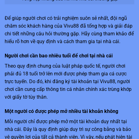
Để giúp người chơi có trải nghiệm suôn sẻ nhất, đội ngũ
chăm sóc khách hàng của Vivu88 đã tổng hợp và giải đáp
chi tiết những câu hỏi thường gặp. Hãy cùng tham khảo để
hiểu rõ hơn về quy định và cách tham gia tại nhà cái.
Người chơi cần bao nhiêu tuổi để chơi tại nhà cái
Theo quy định chung của luật pháp quốc tế, người chơi
phải đủ 18 tuổi trở lên mới được phép tham gia cá cược
trực tuyến. Do đó, khi đăng ký tài khoản tại Vivu88, người
chơi cần cung cấp thông tin cá nhân chính xác trùng khớp
với giấy tờ tùy thân.
Một người có được phép mở nhiều tài khoản không
Mỗi người chỉ được phép mở một tài khoản duy nhất tại
nhà cái. Đây là quy định giúp duy trì sự công bằng và bảo
vệ quyền lợi của tất cả thành viên. Vì vậy, nếu phát hiện tài