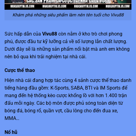
Khám phá những siêu phẩm làm nên tên tuổi cho Vivu88
Sức hấp dẫn của
Vivu88
còn nằm ở kho trò chơi phong
phú, được đầu tư kỹ lưỡng cả về số lượng lẫn chất lượng.
Dưới đây sẽ là những sản phẩm nổi bật mà anh em không
nên bỏ qua khi trải nghiệm tại nhà cái.
Cược thể thao
Hiện nhà cái đang hợp tác cùng 4 sảnh cược thể thao danh
tiếng hàng đầu gồm: K-Sports, SABA, BTI và IM Sports để
mang đến hệ thống kèo cược khổng lồ với hơn 1.400 trận
đấu mỗi ngày. Các bộ môn được phủ sóng toàn diện từ
bóng đá, bóng rổ, quần vợt, cầu lông cho đến đua xe,
MMA…
Nổ hũ