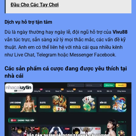
Đầu Cho Các Tay Chơi
Dịch vụ hỗ trợ tận tâm
Dù là ngày thường hay ngày lễ, đội ngũ hỗ trợ của
Vivu88
vẫn túc trực, sẵn sàng xử lý mọi thắc mắc, các vấn đề kỹ
thuật. Anh em có thể liên hệ với nhà cái qua nhiều kênh
như Live Chat, Telegram hoặc Messenger Facebook.
Các sản phẩm cá cược đang được yêu thích tại
nhà cái