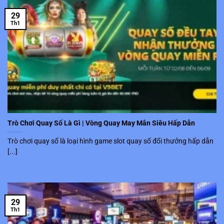
29
Th1
Trò Chơi Quay Số Là Gì | Vòng Quay May Mắn Siêu Hấp Dẫn
Trò chơi quay số là loại hình game slot quay số đổi thưởng hấp dẫn
[...]
29
Th1