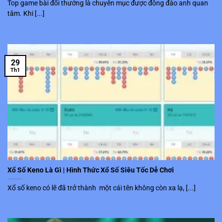
Top game bài đổi thưởng là chuyên mục được đông đảo anh quan
tâm. Khi [...]
29
Th1
Xổ Số Keno Là Gì | Hình Thức Xổ Số Siêu Tốc Dễ Chơi
Xổ số keno có lẽ đã trở thành một cái tên không còn xa lạ, [...]