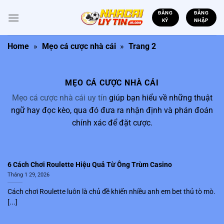
Bỏ
ĐĂNG
ĐĂNG
qua
KÝ
NHẬP
nội
dung
Home
»
Mẹo cá cược nhà cái
»
Trang 2
MẸO CÁ CƯỢC NHÀ CÁI
Mẹo cá cược
nhà cái uy tín
giúp bạn hiểu về những thuật
ngữ hay đọc kèo, qua đó đưa ra nhận định và phán đoán
chính xác để đặt cược.
6 Cách Chơi Roulette Hiệu Quả Từ Ông Trùm Casino
Tháng 1 29, 2026
Cách chơi Roulette luôn là chủ đề khiến nhiều anh em bet thủ tò mò.
[...]