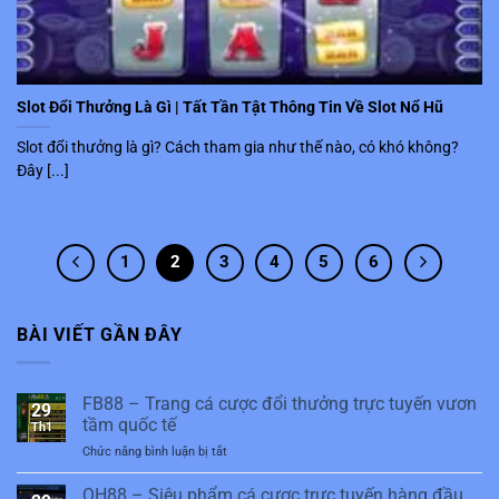
Slot Đổi Thưởng Là Gì | Tất Tần Tật Thông Tin Về Slot Nổ Hũ
Slot đổi thưởng là gì? Cách tham gia như thế nào, có khó không?
Đây [...]
1
2
3
4
5
6
BÀI VIẾT GẦN ĐÂY
FB88 – Trang cá cược đổi thưởng trực tuyến vươn
29
tầm quốc tế
Th1
Chức năng bình luận bị tắt
ở
FB88
–
QH88 – Siêu phẩm cá cược trực tuyến hàng đầu