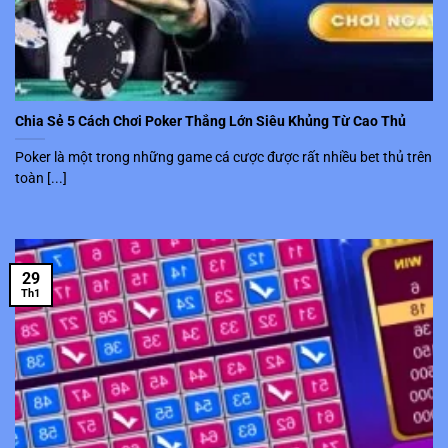
Chia Sẻ 5 Cách Chơi Poker Thắng Lớn Siêu Khủng Từ Cao Thủ
Poker là một trong những game cá cược được rất nhiều bet thủ trên
toàn [...]
29
Th1