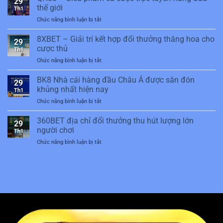
29
Trang
thế giới
Th1
cá
Chức năng bình luận bị tắt
ở
cược
QH88
đổi
–
8XBET – Giải trí kết hợp đổi thưởng thăng hoa cho
thưởng
29
Siêu
trực
cược thủ
Th1
phẩm
tuyến
Chức năng bình luận bị tắt
ở
cá
vươn
8XBET
cược
tầm
–
BK8 Nhà cái hàng đầu Châu Á được săn đón
trực
quốc
29
Giải
tuyến
khủng nhất hiện nay
tế
Th1
trí
hàng
Chức năng bình luận bị tắt
ở
kết
đầu
BK8
hợp
thế
Nhà
360BET địa chỉ đổi thưởng thu hút lượng lớn
đổi
giới
29
cái
thưởng
người chơi
Th1
hàng
thăng
Chức năng bình luận bị tắt
ở
đầu
hoa
360BET
Châu
cho
địa
Á
cược
chỉ
được
thủ
đổi
săn
thưởng
đón
thu
khủng
hút
nhất
lượng
hiện
lớn
nay