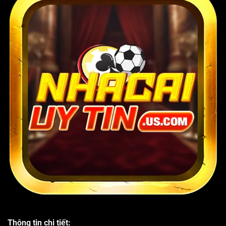
người
chơi
Thông tin chi tiết: