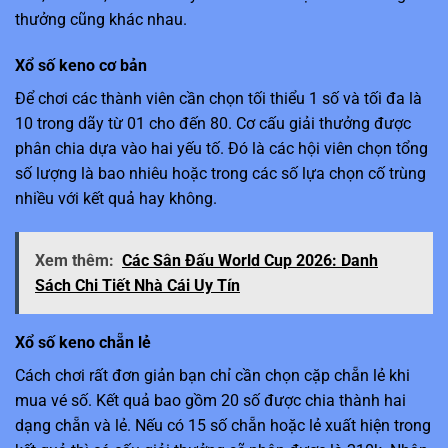
thưởng cũng khác nhau.
Xổ số keno cơ bản
Để chơi các thành viên cần chọn tối thiểu 1 số và tối đa là
10 trong dãy từ 01 cho đến 80. Cơ cấu giải thưởng được
phân chia dựa vào hai yếu tố. Đó là các hội viên chọn tổng
số lượng là bao nhiêu hoặc trong các số lựa chọn cố trùng
nhiều với kết quả hay không.
Xem thêm:
Các Sân Đấu World Cup 2026: Danh
Sách Chi Tiết Nhà Cái Uy Tín
Xổ số keno chẵn lẻ
Cách chơi rất đơn giản bạn chỉ cần chọn cặp chẵn lẻ khi
mua vé số. Kết quả bao gồm 20 số được chia thành hai
dạng chẵn và lẻ. Nếu có 15 số chẵn hoặc lẻ xuất hiện trong