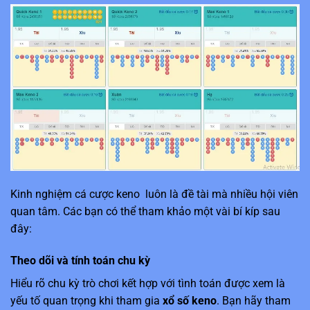
Kinh nghiệm cá cược keno luôn là đề tài mà nhiều hội viên
quan tâm. Các bạn có thể tham khảo một vài bí kíp sau
đây:
Theo dõi và tính toán chu kỳ
Hiểu rõ chu kỳ trò chơi kết hợp với tình toán được xem là
yếu tố quan trọng khi tham gia
xổ số keno
. Bạn hãy tham