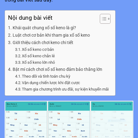
Nội dung bài viết
Khái quát chung xổ số keno là gì?
Luật chơi cơ bản khi tham gia xổ số keno
Giới thiệu cách chơi keno chi tiết
Xổ số keno cơ bản
Xổ số keno chẵn lẻ
Xổ số keno lớn nhỏ
Bật mí cách chơi xổ số keno đảm bảo thắng lớn
Theo dõi và tính toán chu kỳ
Vận dụng chiến lược khi đặt cược
Tham gia chương trình ưu đãi, sự kiện khuyến mãi