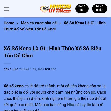
Bỏ
ĐĂNG
ĐĂNG
qua
KÝ
NHẬP
nội
dung
Home
»
Mẹo cá cược nhà cái
»
Xổ Số Keno Là Gì | Hình
Thức Xổ Số Siêu Tốc Dễ Chơi
Xổ Số Keno Là Gì | Hình Thức Xổ Số Siêu
Tốc Dễ Chơi
ĐĂNG VÀO
THÁNG 1 29, 2026
BỞI
SEO
Xổ số keno
có lẽ đã trở thành một cái tên không còn xa lạ,
đặc biệt là đối với người chơi đam mê những con số. Cách
chơi, thể lệ tính điểm, kinh nghiệm tham gia thế nào để đạt
kết quả cao nhất. Mời các bạn cùng
Nhà cái uy tín
làm rõ
trong bài viết sau đây.