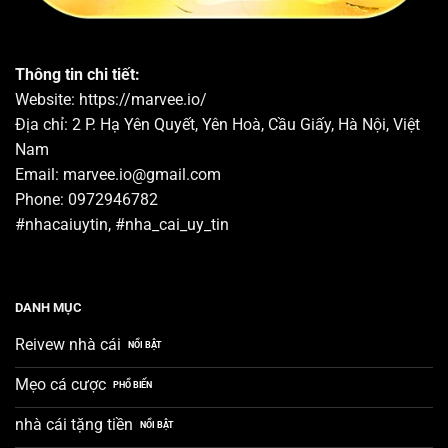
Thông tin chi tiết:
Website:
https://marvee.io/
Địa chỉ: 2 P. Hạ Yên Quyết, Yên Hoà, Cầu Giấy, Hà Nội, Việt
Nam
Email:
marvee.io@gmail.com
Phone: 0972946782
#nhacaiuytin, #nha_cai_uy_tin
DANH MỤC
Reivew nhà cái
Mẹo cá cược
nhà cái tặng tiền