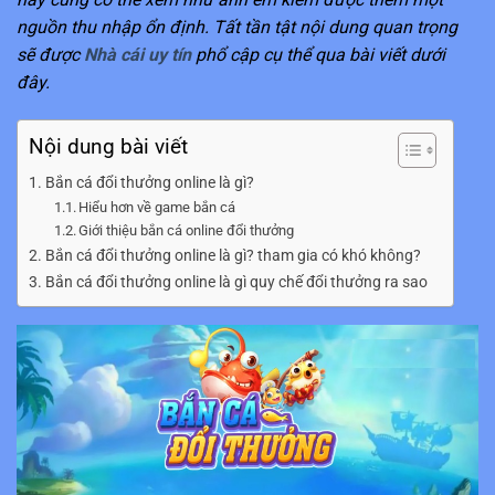
nguồn thu nhập ổn định. Tất tần tật nội dung quan trọng
sẽ được
Nhà cái uy tín
phổ cập cụ thể qua bài viết dưới
đây.
Nội dung bài viết
Bắn cá đổi thưởng online là gì?
Hiểu hơn về game bắn cá
Giới thiệu bắn cá online đổi thưởng
Bắn cá đổi thưởng online là gì? tham gia có khó không?
Bắn cá đổi thưởng online là gì quy chế đổi thưởng ra sao