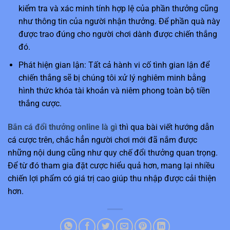
kiểm tra và xác minh tính hợp lệ của phần thưởng cũng
như thông tin của người nhận thưởng. Để phần quà này
được trao đúng cho người chơi dành được chiến thắng
đó.
Phát hiện gian lận: Tất cả hành vi cố tình gian lận để
chiến thắng sẽ bị chúng tôi xử lý nghiêm minh bằng
hình thức khóa tài khoản và niêm phong toàn bộ tiền
thắng cược.
Bắn cá đổi thưởng online là gì
thì qua bài viết
hướng dẫn
cá cược
trên, chắc hẳn người chơi mới đã nắm được
những nội dung cũng như quy chế đổi thưởng quan trọng.
Để từ đó tham gia đặt cược hiểu quả hơn, mang lại nhiều
chiến lợi phẩm có giá trị cao giúp thu nhập được cải thiện
hơn.