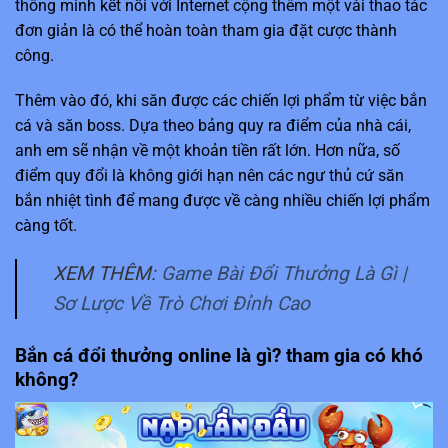
thông minh kết nối với Internet cộng thêm một vài thao tác
đơn giản là có thể hoàn toàn tham gia đặt cược thành
công.
Thêm vào đó, khi săn được các chiến lợi phẩm từ việc bắn
cá và săn boss. Dựa theo bảng quy ra điểm của nhà cái,
anh em sẽ nhận về một khoản tiền rất lớn. Hơn nữa, số
điểm quy đổi là không giới hạn nên các ngư thủ cứ săn
bắn nhiệt tình để mang được về càng nhiều chiến lợi phẩm
càng tốt.
XEM THÊM:
Game Bài Đổi Thưởng Là Gì |
Sơ Lược Về Trò Chơi Đỉnh Cao
Bắn cá đổi thưởng online là gì? tham gia có khó
không?