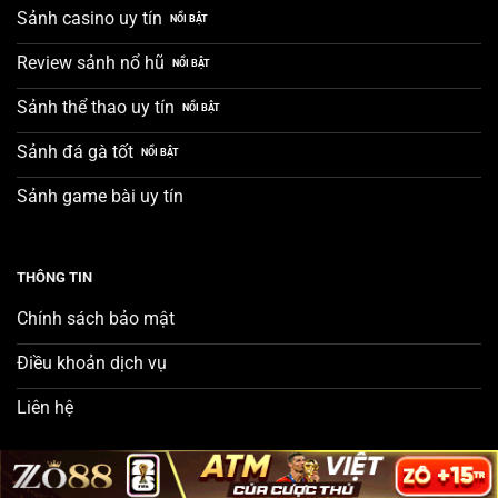
Sảnh casino uy tín
Review sảnh nổ hũ
Sảnh thể thao uy tín
Sảnh đá gà tốt
Sảnh game bài uy tín
THÔNG TIN
Chính sách bảo mật
Điều khoản dịch vụ
Liên hệ