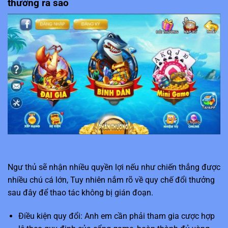
thưởng ra sao
Ngư thủ sẽ nhận nhiều quyền lợi nếu như chiến thắng được
nhiều chú cá lớn, Tuy nhiên nắm rõ về quy chế đổi thưởng
sau đây để thao tác không bị gián đoạn.
Điều kiện quy đổi: Anh em cần phải tham gia cược hợp