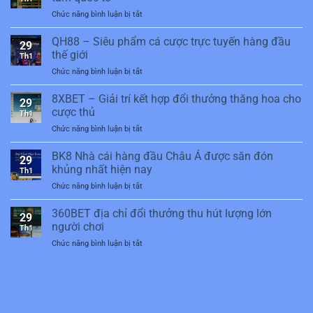
Chức năng bình luận bị tắt
ở
FB88
–
QH88 – Siêu phẩm cá cược trực tuyến hàng đầu
29
Trang
thế giới
Th1
cá
Chức năng bình luận bị tắt
ở
cược
QH88
đổi
–
8XBET – Giải trí kết hợp đổi thưởng thăng hoa cho
thưởng
29
Siêu
trực
cược thủ
Th1
phẩm
tuyến
Chức năng bình luận bị tắt
ở
cá
vươn
8XBET
cược
tầm
–
BK8 Nhà cái hàng đầu Châu Á được săn đón
trực
quốc
29
Giải
tuyến
khủng nhất hiện nay
tế
Th1
trí
hàng
Chức năng bình luận bị tắt
ở
kết
đầu
BK8
hợp
thế
Nhà
360BET địa chỉ đổi thưởng thu hút lượng lớn
đổi
giới
29
cái
thưởng
người chơi
Th1
hàng
thăng
Chức năng bình luận bị tắt
ở
đầu
hoa
360BET
Châu
cho
địa
Á
cược
chỉ
được
thủ
đổi
săn
thưởng
đón