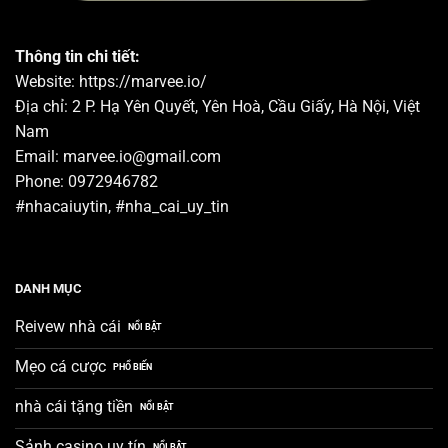
Thông tin chi tiết:
Website:
https://marvee.io/
Địa chỉ: 2 P. Hạ Yên Quyết, Yên Hoà, Cầu Giấy, Hà Nội, Việt
Nam
Email:
marvee.io@gmail.com
Phone: 0972946782
#nhacaiuytin, #nha_cai_uy_tin
DANH MỤC
Reivew nhà cái
Mẹo cá cược
nhà cái tặng tiền
Sảnh casino uy tín