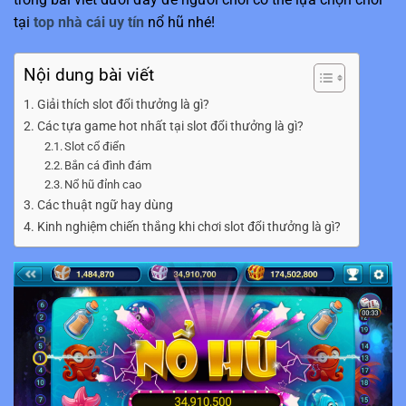
tại
top nhà cái uy tín
nổ hũ nhé!
Nội dung bài viết
Giải thích slot đổi thưởng là gì?
Các tựa game hot nhất tại slot đổi thưởng là gì?
Slot cổ điển
Bắn cá đình đám
Nổ hũ đỉnh cao
Các thuật ngữ hay dùng
Kinh nghiệm chiến thắng khi chơi slot đổi thưởng là gì?