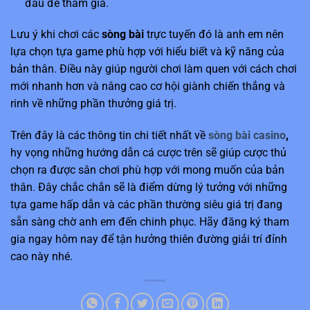
đầu để tham gia.
Lưu ý khi chơi các
sòng bài
trực tuyến đó là anh em nên
lựa chọn tựa game phù hợp với hiểu biết và kỹ năng của
bản thân. Điều này giúp người chơi làm quen với cách chơi
mới nhanh hơn và nâng cao cơ hội giành chiến thắng và
rinh về những phần thưởng giá trị.
Trên đây là các thông tin chi tiết nhất về
sòng bài casino
,
hy vọng những
hướng dẫn cá cược
trên sẽ giúp cược thủ
chọn ra được sân chơi phù hợp với mong muốn của bản
thân. Đây chắc chắn sẽ là điểm dừng lý tưởng với những
tựa game hấp dẫn và các phần thường siêu giá trị đang
sẵn sàng chờ anh em đến chinh phục. Hãy đăng ký tham
gia ngay hôm nay để tận hưởng thiên đường giải trí đỉnh
cao này nhé.