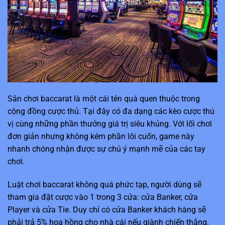
Sân chơi baccarat là một cái tên quá quen thuộc trong
cộng đồng cược thủ. Tại đây có đa dạng các kèo cược thú
vị cùng những phần thưởng giá trị siêu khủng. Với lối chơi
đơn giản nhưng không kém phần lôi cuốn, game này
nhanh chóng nhận được sự chú ý mạnh mẽ của các tay
chơi.
Luật chơi baccarat không quá phức tạp, người dùng sẽ
tham gia đặt cược vào 1 trong 3 cửa: cửa Banker, cửa
Player và cửa Tie. Duy chỉ có cửa Banker khách hàng sẽ
phải trả 5% hoa hồng cho nhà cái nếu giành chiến thắng.