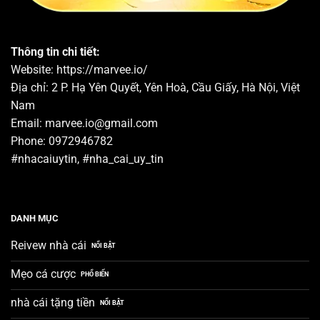
Thông tin chi tiết:
Website:
https://marvee.io/
Địa chỉ: 2 P. Hạ Yên Quyết, Yên Hoà, Cầu Giấy, Hà Nội, Việt
Nam
Email:
marvee.io@gmail.com
Phone: 0972946782
#nhacaiuytin, #nha_cai_uy_tin
DANH MỤC
Reivew nhà cái
Mẹo cá cược
nhà cái tặng tiền