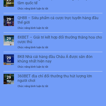
tầm quốc tế
Th1
Chức năng bình luận bị tắt
ở
FB88
–
QH88 – Siêu phẩm cá cược trực tuyến hàng đầu
29
Trang
thế giới
Th1
cá
Chức năng bình luận bị tắt
ở
cược
QH88
đổi
–
8XBET – Giải trí kết hợp đổi thưởng thăng hoa cho
thưởng
29
Siêu
trực
cược thủ
Th1
phẩm
tuyến
Chức năng bình luận bị tắt
ở
cá
vươn
8XBET
cược
tầm
–
BK8 Nhà cái hàng đầu Châu Á được săn đón
trực
quốc
29
Giải
tuyến
khủng nhất hiện nay
tế
Th1
trí
hàng
Chức năng bình luận bị tắt
ở
kết
đầu
BK8
hợp
thế
Nhà
360BET địa chỉ đổi thưởng thu hút lượng lớn
đổi
giới
29
cái
thưởng
người chơi
Th1
hàng
thăng
Chức năng bình luận bị tắt
ở
đầu
hoa
360BET
Châu
cho
địa
Á
cược
chỉ
được
thủ
đổi
săn