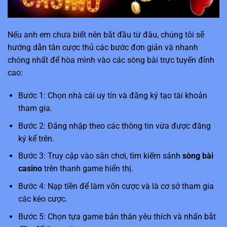
Nếu anh em chưa biết nên bắt đầu từ đâu, chúng tôi sẽ
hướng dẫn tân cược thủ các bước đơn giản và nhanh
chóng nhất để hòa mình vào các sòng bài trực tuyến đỉnh
cao:
Bước 1: Chọn nhà cái uy tín và đăng ký tạo tài khoản
tham gia.
Bước 2: Đăng nhập theo các thông tin vừa được đăng
ký kể trên.
Bước 3: Truy cập vào sân chơi, tìm kiếm sảnh
sòng bài
casino
trên thanh game hiển thị.
Bước 4: Nạp tiền để làm vốn cược và là cơ sở tham gia
các kèo cược.
Bước 5: Chọn tựa game bản thân yêu thích và nhấn bắt