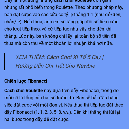
Đây là một trong những
cách chơi Roulette
đơn giản
nhưng rất phổ biến trong Roulette. Theo phương pháp này,
bạn đặt cược vào các cửa có tỷ lệ thắng 1:1 (như đỏ/đen,
chẵn/lẻ). Nếu thua, anh em sẽ tăng gấp đôi số tiền cược
cho lượt tiếp theo, và cứ tiếp tục như vậy cho đến khi
thắng. Lúc này, bạn không chỉ lấy lại toàn bộ số tiền đã
thua mà còn thu về một khoản lợi nhuận khá hời nữa.
XEM THÊM:
Cách Chơi Xì Tố 5 Cây |
Hướng Dẫn Chi Tiết Cho Newbie
Chiến lược Fibonacci
Cách chơi Roulette
này dựa trên dãy Fibonacci, trong đó
mỗi số là tổng của hai số trước đó. Bạn sẽ bắt đầu bằng
việc đặt cược với một đơn vị. Nếu thua thì tiếp tục đặt theo
dãy Fibonacci (1, 1, 2, 3, 5, 8, v.v.). Đến khi thắng thì lùi lại
hai bước trong dãy để đặt cược.