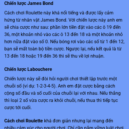
Chiến lược James Bond
Cách chơi Roulette này khá nổi tiếng và được lấy cảm
hứng từ nhân vật James Bond. Với chiến lược này anh em
sẽ chia cược như sau: phần lớn tiền đặt vào các ô 19 đến
36, một khoản nhỏ vào các ô 13 đến 18 và một khoản nhỏ
hơn nữa đặt vào số 0. Nếu bóng rơi vào các số từ 1 đến 12,
bạn sẽ mất toàn bộ tiền cược. Ngược lại, nếu kết quả là từ
13 đến 18 hoặc 19 đến 36 thì sẽ thu về lợi nhuận.
Chiến lược Labouchere
Chiến lược này sẽ đòi hỏi người chơi thiết lập trước một
chuỗi số (ví dụ: 1-2-3-4-5). Anh em đặt cược bằng cách
cộng số đầu và số cuối của chuỗi lại với nhau. Nếu thắng
thì loại 2 số vừa cược ra khỏi chuỗi, nếu thua thì tiếp tục
cược tới cuối.
Cách chơi Roulette
khá đơn giản nhưng lại mang đến
nhiều cảm xúc cho người chơi. Chỉ cần nắm vững luật chơi,