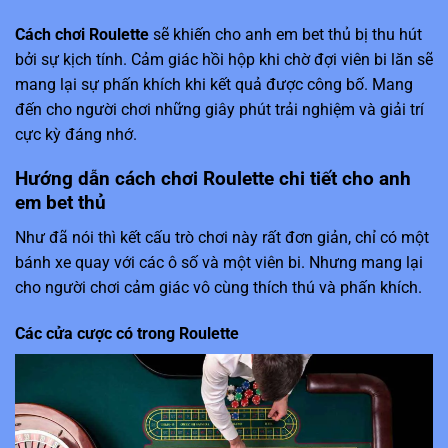
Cách chơi Roulette
sẽ khiến cho anh em bet thủ bị thu hút
bởi sự kịch tính. Cảm giác hồi hộp khi chờ đợi viên bi lăn sẽ
mang lại sự phấn khích khi kết quả được công bố. Mang
đến cho người chơi những giây phút trải nghiệm và giải trí
cực kỳ đáng nhớ.
Hướng dẫn cách chơi Roulette chi tiết cho anh
em bet thủ
Như đã nói thì kết cấu trò chơi này rất đơn giản, chỉ có một
bánh xe quay với các ô số và một viên bi. Nhưng mang lại
cho người chơi cảm giác vô cùng thích thú và phấn khích.
Các cửa cược có trong Roulette