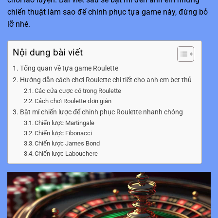
chiến thuật làm sao để chinh phục tựa game này, đừng bỏ
lỡ nhé.
Nội dung bài viết
Tổng quan về tựa game Roulette
Hướng dẫn cách chơi Roulette chi tiết cho anh em bet thủ
Các cửa cược có trong Roulette
Cách chơi Roulette đơn giản
Bật mí chiến lược để chinh phục Roulette nhanh chóng
Chiến lược Martingale
Chiến lược Fibonacci
Chiến lược James Bond
Chiến lược Labouchere