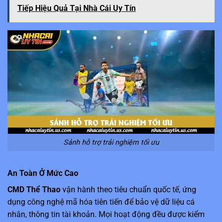
Tiếp Hiệu Quả Tại Nhà Cái Uy Tín
Sảnh hỗ trợ trải nghiệm tối ưu
An Toàn Ở Mức Cao
CMD Thể Thao
vận hành theo tiêu chuẩn quốc tế, ứng
dụng công nghệ mã hóa tiên tiến để bảo vệ dữ liệu cá
nhân, thông tin tài khoản. Mọi hoạt động đều được kiểm