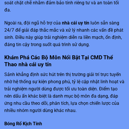
soát chặt chẽ nhằm đảm bảo tính riêng tư và an toàn tối
đa.
Ngoài ra, đội ngũ hỗ trợ của
nhà cái uy tín
luôn sẵn sàng
24/7 để giải đáp thắc mắc và xử lý nhanh các vấn đề phát
sinh. Điều này giúp trải nghiệm diễn ra liền mạch, ổn định,
đáng tin cậy trong suốt quá trình sử dụng.
Khám Phá Các Bộ Môn Nổi Bật Tại CMD Thể
Thao nhà cái uy tín
Sảnh khẳng định sức hút trên thị trường giải trí trực tuyến
nhờ hệ thống sự kiện phong phú, tỷ lệ cập nhật linh hoạt và
trải nghiệm người dùng được tối ưu toàn diện. Điểm tạo
nên dấu ấn khác biệt là danh mục bộ môn đa dạng, đáp
ứng nhu cầu theo dõi, phân tích, lựa chọn chiến lược của
nhiều nhóm người dùng khác nhau.
Bóng Rổ Kịch Tính