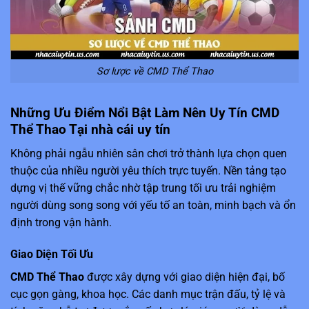
Sơ lược về CMD Thể Thao
Những Ưu Điểm Nổi Bật Làm Nên Uy Tín CMD
Thể Thao Tại nhà cái uy tín
Không phải ngẫu nhiên sân chơi trở thành lựa chọn quen
thuộc của nhiều người yêu thích trực tuyến. Nền tảng tạo
dựng vị thế vững chắc nhờ tập trung tối ưu trải nghiệm
người dùng song song với yếu tố an toàn, minh bạch và ổn
định trong vận hành.
Giao Diện Tối Ưu
CMD Thể Thao
được xây dựng với giao diện hiện đại, bố
cục gọn gàng, khoa học. Các danh mục trận đấu, tỷ lệ và