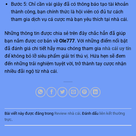
Bước 5: Chỉ cần vài giây đã có thông báo tạo tài khoản
thành công, bạn chính thức là hội viên có đủ tư cách
tham gia dịch vụ cá cược mà bạn yêu thích tại nhà cái.
Những thông tin được chia sẻ trên đây chắc hẳn đã giúp
bạn nắm được cơ bản về
Ole777
. Với những điểm nổi bật
đã đánh giá chi tiết hãy mau chóng tham gia
nhà cái uy tín
để không bỏ lỡ siêu phẩm giải trí thú vị. Hứa hẹn sẽ đem
đến những trải nghiệm tuyệt vời, trở thành tay cược nhận
nhiều đãi ngộ từ nhà cái.
Bài viết này được đăng trong
Review nhà cái
. Đánh dấu
liên kết thường
trực
.