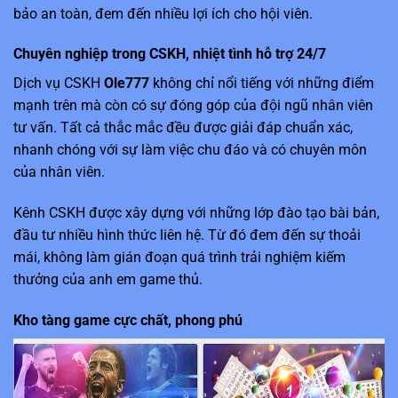
bảo an toàn, đem đến nhiều lợi ích cho hội viên.
Chuyên nghiệp trong CSKH, nhiệt tình hỗ trợ 24/7
Dịch vụ CSKH
Ole777
không chỉ nổi tiếng với những điểm
mạnh trên mà còn có sự đóng góp của đội ngũ nhân viên
tư vấn. Tất cả thắc mắc đều được giải đáp chuẩn xác,
nhanh chóng với sự làm việc chu đáo và có chuyên môn
của nhân viên.
Kênh CSKH được xây dựng với những lớp đào tạo bài bản,
đầu tư nhiều hình thức liên hệ. Từ đó đem đến sự thoải
mái, không làm gián đoạn quá trình trải nghiệm kiếm
thưởng của anh em game thủ.
Kho tàng game cực chất, phong phú