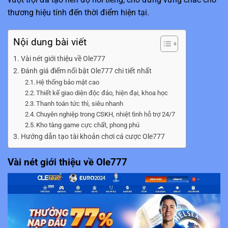
thương hiệu tính đến thời điểm hiện tại.
Nội dung bài viết
Vài nét giới thiệu về Ole777
Đánh giá điểm nổi bật Ole777 chi tiết nhất
Hệ thống bảo mật cao
Thiết kế giao diện độc đáo, hiện đại, khoa học
Thanh toán tức thì, siêu nhanh
Chuyên nghiệp trong CSKH, nhiệt tình hỗ trợ 24/7
Kho tàng game cực chất, phong phú
Hướng dẫn tạo tài khoản chơi cá cược Ole777
Vài nét giới thiệu về Ole777