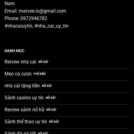
Nam
Email:
marvee.io@gmail.com
Phone: 0972946782
#nhacaiuytin, #nha_cai_uy_tin
DANH MỤC
Reivew nhà cái
Mẹo cá cược
nhà cái tặng tiền
Sảnh casino uy tín
Review sảnh nổ hũ
Sảnh thể thao uy tín
Sảnh đá gà tốt