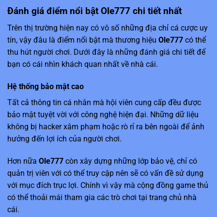
Đánh giá điểm nổi bật Ole777 chi tiết nhất
Trên thị trường hiện nay có vô số những địa chỉ cá cược uy
tín, vậy đâu là điểm nổi bật mà thương hiệu
Ole777
có thể
thu hút người chơi. Dưới đây là những đánh giá chi tiết để
bạn có cái nhìn khách quan nhất về nhà cái.
Hệ thống bảo mật cao
Tất cả thông tin cá nhân mà hội viên cung cấp đều được
bảo mật tuyệt vời với công nghệ hiện đại. Những dữ liệu
không bị hacker xâm phạm hoặc rò rỉ ra bên ngoài để ảnh
hưởng đến lợi ích của người chơi.
Hơn nữa
Ole777
còn xây dựng những lớp bảo vệ, chỉ có
quản trị viên với có thể truy cập nên sẽ có vấn đề sử dụng
với mục đích trục lợi. Chính vì vậy mà cộng đồng game thủ
có thể thoải mái tham gia các trò chơi tại trang chủ nhà
cái.