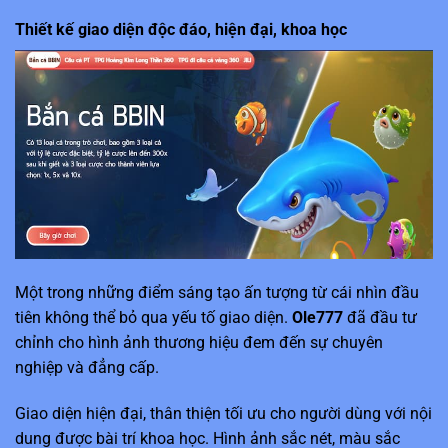
Thiết kế giao diện độc đáo, hiện đại, khoa học
Một trong những điểm sáng tạo ấn tượng từ cái nhìn đầu
tiên không thể bỏ qua yếu tố giao diện.
Ole777
đã đầu tư
chỉnh cho hình ảnh thương hiệu đem đến sự chuyên
nghiệp và đẳng cấp.
Giao diện hiện đại, thân thiện tối ưu cho người dùng với nội
dung được bài trí khoa học. Hình ảnh sắc nét, màu sắc