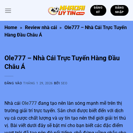
Bỏ
ĐĂNG
ĐĂNG
qua
KÝ
NHẬP
nội
dung
Home
»
Review nhà cái
»
Ole777 – Nhà Cái Trực Tuyến
Hàng Đầu Châu Á
Ole777 – Nhà Cái Trực Tuyến Hàng Đầu
Châu Á
ĐĂNG VÀO
THÁNG 1 29, 2026
BỞI
SEO
Nhà cái
Ole777
đang tạo nên làn sóng mạnh mẽ trên thị
trường giải trí trực tuyến. Sân chơi được biết đến với dịch
vụ cá cược chất lượng và uy tín tạo nên thế giới giải trí thú
vị. Bài viết dưới đây sẽ bật mí cho bạn biết các đặc điểm
vượt trội đã tạo nên độ nổi tiếng, chỗ đứng vững chắc cho