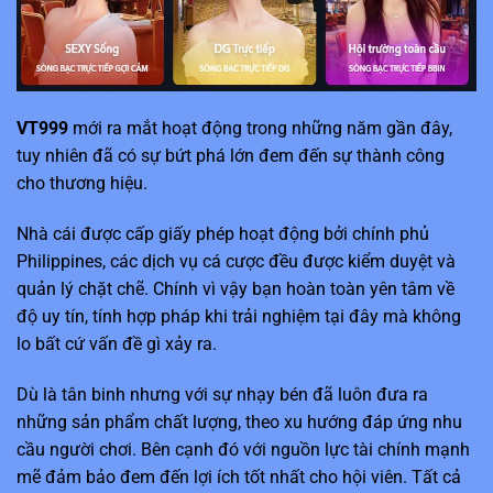
VT999
mới ra mắt hoạt động trong những năm gần đây,
tuy nhiên đã có sự bứt phá lớn đem đến sự thành công
cho thương hiệu.
Nhà cái được cấp giấy phép hoạt động bởi chính phủ
Philippines, các dịch vụ cá cược đều được kiểm duyệt và
quản lý chặt chẽ. Chính vì vậy bạn hoàn toàn yên tâm về
độ uy tín, tính hợp pháp khi trải nghiệm tại đây mà không
lo bất cứ vấn đề gì xảy ra.
Dù là tân binh nhưng với sự nhạy bén đã luôn đưa ra
những sản phẩm chất lượng, theo xu hướng đáp ứng nhu
cầu người chơi. Bên cạnh đó với nguồn lực tài chính mạnh
mẽ đảm bảo đem đến lợi ích tốt nhất cho hội viên. Tất cả