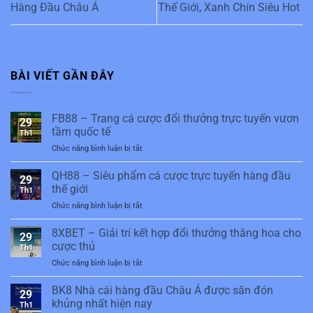
Hàng Đầu Châu Á
Thế Giới, Xanh Chín Siêu Hot
BÀI VIẾT GẦN ĐÂY
FB88 – Trang cá cược đổi thưởng trực tuyến vươn
29
tầm quốc tế
Th1
Chức năng bình luận bị tắt
ở
FB88
–
QH88 – Siêu phẩm cá cược trực tuyến hàng đầu
29
Trang
thế giới
Th1
cá
Chức năng bình luận bị tắt
ở
cược
QH88
đổi
–
8XBET – Giải trí kết hợp đổi thưởng thăng hoa cho
thưởng
29
Siêu
trực
cược thủ
Th1
phẩm
tuyến
Chức năng bình luận bị tắt
ở
cá
vươn
8XBET
cược
tầm
–
BK8 Nhà cái hàng đầu Châu Á được săn đón
trực
quốc
29
Giải
tuyến
khủng nhất hiện nay
tế
Th1
trí
hàng