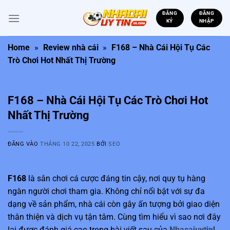
Bỏ
ĐĂNG
ĐĂNG
qua
KÝ
NHẬP
nội
dung
Home
»
Review nhà cái
»
F168 – Nhà Cái Hội Tụ Các
Trò Chơi Hot Nhất Thị Trường
F168 – Nhà Cái Hội Tụ Các Trò Chơi Hot
Nhất Thị Trường
ĐĂNG VÀO
THÁNG 10 22, 2025
BỞI
SEO
F168
là sân chơi cá cược đáng tin cậy, nơi quy tụ hàng
ngàn người chơi tham gia. Không chỉ nổi bật với sự đa
dạng về sản phẩm, nhà cái còn gây ấn tượng bởi giao diện
thân thiện và dịch vụ tận tâm. Cùng tìm hiểu vì sao nơi đây
lại được đánh giá cao trong bài viết sau của
Nhacaiuytin
!