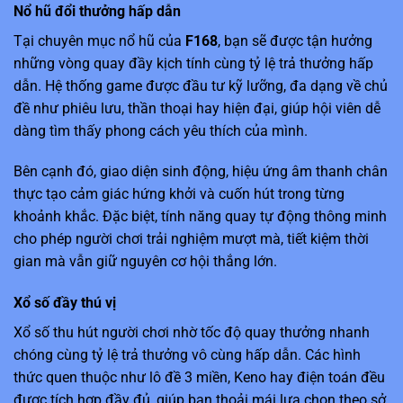
Nổ hũ đổi thưởng hấp dẫn
Tại chuyên mục nổ hũ của
F168
, bạn sẽ được tận hưởng
những vòng quay đầy kịch tính cùng tỷ lệ trả thưởng hấp
dẫn. Hệ thống game được đầu tư kỹ lưỡng, đa dạng về chủ
đề như phiêu lưu, thần thoại hay hiện đại, giúp hội viên dễ
dàng tìm thấy phong cách yêu thích của mình.
Bên cạnh đó, giao diện sinh động, hiệu ứng âm thanh chân
thực tạo cảm giác hứng khởi và cuốn hút trong từng
khoảnh khắc. Đặc biệt, tính năng quay tự động thông minh
cho phép người chơi trải nghiệm mượt mà, tiết kiệm thời
gian mà vẫn giữ nguyên cơ hội thắng lớn.
Xổ số đầy thú vị
Xổ số thu hút người chơi nhờ tốc độ quay thưởng nhanh
chóng cùng tỷ lệ trả thưởng vô cùng hấp dẫn. Các hình
thức quen thuộc như lô đề 3 miền, Keno hay điện toán đều
được tích hợp đầy đủ, giúp bạn thoải mái lựa chọn theo sở