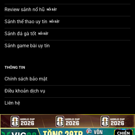
Review sảnh nổ hũ
Sảnh thể thao uy tín
Sảnh đá gà tốt
Sảnh game bài uy tín
THÔNG TIN
Chính sách bảo mật
Điều khoản dịch vụ
Liên hệ
Copyright 2026 ©
marvee.io