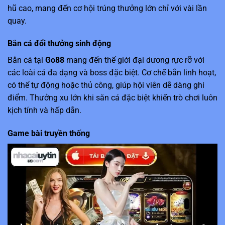
hũ cao, mang đến cơ hội trúng thưởng lớn chỉ với vài lần
quay.
Bắn cá đổi thưởng sinh động
Bắn cá tại
Go88
mang đến thế giới đại dương rực rỡ với
các loài cá đa dạng và boss đặc biệt. Cơ chế bắn linh hoạt,
có thể tự động hoặc thủ công, giúp hội viên dễ dàng ghi
điểm. Thưởng xu lớn khi săn cá đặc biệt khiến trò chơi luôn
kịch tính và hấp dẫn.
Game bài truyền thống