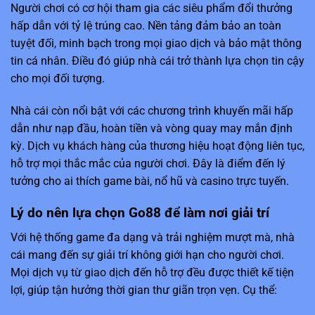
Người chơi có cơ hội tham gia các siêu phẩm đổi thưởng
hấp dẫn với tỷ lệ trúng cao. Nền tảng đảm bảo an toàn
tuyệt đối, minh bạch trong mọi giao dịch và bảo mật thông
tin cá nhân. Điều đó giúp nhà cái trở thành lựa chọn tin cậy
cho mọi đối tượng.
Nhà cái còn nổi bật với các chương trình khuyến mãi hấp
dẫn như nạp đầu, hoàn tiền và vòng quay may mắn định
kỳ. Dịch vụ khách hàng của thương hiệu hoạt động liên tục,
hỗ trợ mọi thắc mắc của người chơi. Đây là điểm đến lý
tưởng cho ai thích game bài, nổ hũ và casino trực tuyến.
Lý do nên lựa chọn Go88 để làm nơi giải trí
Với hệ thống game đa dạng và trải nghiệm mượt mà, nhà
cái mang đến sự giải trí không giới hạn cho người chơi.
Mọi dịch vụ từ giao dịch đến hỗ trợ đều được thiết kế tiện
lợi, giúp tận hưởng thời gian thư giãn trọn vẹn. Cụ thể: