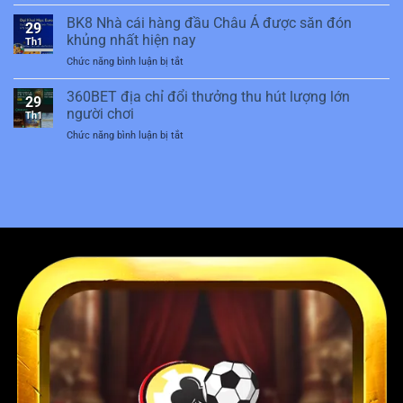
8XBET
cược
tầm
–
BK8 Nhà cái hàng đầu Châu Á được săn đón
trực
quốc
29
Giải
tuyến
khủng nhất hiện nay
tế
Th1
trí
hàng
Chức năng bình luận bị tắt
ở
kết
đầu
BK8
hợp
thế
Nhà
360BET địa chỉ đổi thưởng thu hút lượng lớn
đổi
giới
29
cái
thưởng
người chơi
Th1
hàng
thăng
Chức năng bình luận bị tắt
ở
đầu
hoa
360BET
Châu
cho
địa
Á
cược
chỉ
được
thủ
đổi
săn
thưởng
đón
thu
khủng
hút
nhất
lượng
hiện
lớn
nay
người
chơi