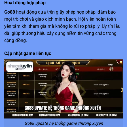
Hoạt động hợp pháp
Go88
hoạt động dựa trên giấy phép hợp pháp, đảm bảo
mọi trò chơi và giao dịch minh bạch. Hội viên hoàn toàn
yên tâm khi tham gia mà không lo rủi ro pháp lý. Uy tín lâu
dài giúp thương hiệu xây dựng niềm tin vững chắc trong
cộng đồng.
Cập nhật game liên tục
Go88 update hệ thống game thường xuyên