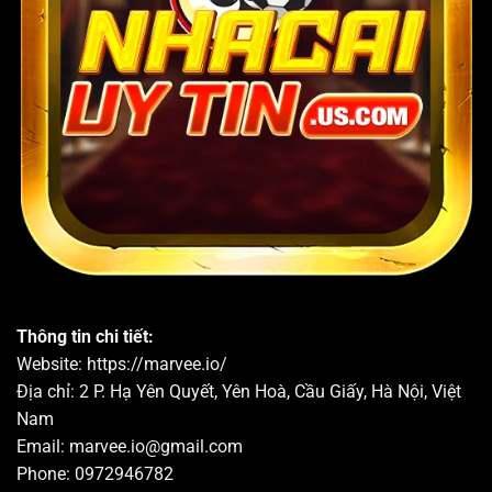
Thông tin chi tiết:
Website:
https://marvee.io/
Địa chỉ: 2 P. Hạ Yên Quyết, Yên Hoà, Cầu Giấy, Hà Nội, Việt
Nam
Email:
marvee.io@gmail.com
Phone: 0972946782