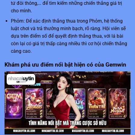
tứ đôi thông,… để tìm kiếm những chiến thắng giá trị
cho mình.
Phỏm: Để xác định thắng thua trong Phỏm, hệ thống
luật chơi và trả thưởng minh bạch, rõ ràng. Hội viên sẽ
dựa trên điểm số để quyết định thắng thua, với lá bài
còn lại có giá trị thấp càng nhiều thì cơ hội chiến thắng
càng cao.
Khám phá ưu điểm nổi bật hiện có của Gemwin