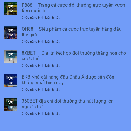
FB88 – Trang cá cược đổi thưởng trực tuyến vươn
29
tầm quốc tế
Th1
Chức năng bình luận bị tắt
ở
FB88
–
QH88 – Siêu phẩm cá cược trực tuyến hàng đầu
29
Trang
thế giới
Th1
cá
Chức năng bình luận bị tắt
ở
cược
QH88
đổi
–
8XBET – Giải trí kết hợp đổi thưởng thăng hoa cho
thưởng
29
Siêu
trực
cược thủ
Th1
phẩm
tuyến
Chức năng bình luận bị tắt
ở
cá
vươn
8XBET
cược
tầm
–
BK8 Nhà cái hàng đầu Châu Á được săn đón
trực
quốc
29
Giải
tuyến
khủng nhất hiện nay
tế
Th1
trí
hàng
Chức năng bình luận bị tắt
ở
kết
đầu
BK8
hợp
thế
Nhà
360BET địa chỉ đổi thưởng thu hút lượng lớn
đổi
giới
29
cái
thưởng
người chơi
Th1
hàng
thăng
Chức năng bình luận bị tắt
ở
đầu
hoa
360BET
Châu
cho
địa
Á
cược
chỉ
được
thủ