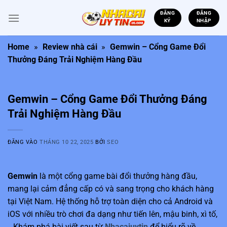
Bỏ
ĐĂNG
ĐĂNG
qua
KÝ
NHẬP
nội
dung
Home
»
Review nhà cái
»
Gemwin – Cổng Game Đổi
Thưởng Đáng Trải Nghiệm Hàng Đầu
Gemwin – Cổng Game Đổi Thưởng Đáng
Trải Nghiệm Hàng Đầu
ĐĂNG VÀO
THÁNG 10 22, 2025
BỞI
SEO
Gemwin
là một cổng game bài đổi thưởng hàng đầu,
mang lại cảm đẳng cấp có và sang trọng cho khách hàng
tại Việt Nam. Hệ thống hỗ trợ toàn diện cho cả Android và
iOS với nhiều trò chơi đa dạng như tiến lên, mậu binh, xì tố,
…Khám phá bài viết sau từ
Nhacaiuytin
để hiểu rõ về