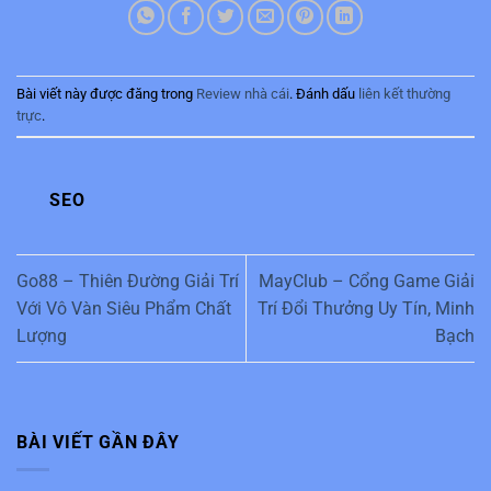
Bài viết này được đăng trong
Review nhà cái
. Đánh dấu
liên kết thường
trực
.
SEO
Go88 – Thiên Đường Giải Trí
MayClub – Cổng Game Giải
Với Vô Vàn Siêu Phẩm Chất
Trí Đổi Thưởng Uy Tín, Minh
Lượng
Bạch
BÀI VIẾT GẦN ĐÂY