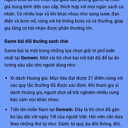
giá trung bình đến cao cấp, thích hợp với mọi ngân sách cá
nhân. Có nhiều loại vũ khí khác nhau như súng laser, đạn
điện và bom nổ, cùng với hệ thống boss và cá thưởng, giúp
gia tăng cơ hội nhận được phần thưởng lớn.
Game bài đổi thưởng xanh chín
Game bài là một trong những lựa chọn giải trí phổ biến
nhất tại
Gemwin
. Một vài trò chơi bài nổi bật đã để lại ấn
tượng sâu sắc cho người dùng như:
Xì dách Hoàng gia: Mục tiêu đạt được 21 điểm cùng với
các quy tắc thưởng đã được xác định. Khi tham gia xì
dách Hoàng gia, người chơi sẽ trải nghiệm nhiều cung
bậc cảm xúc khác nhau.
Tiến lên miền Nam tại
Gemwin
: Đây là trò chơi đã gắn
bó lâu dài với ngày Tết của người Việt. Hội viên cần dựa
theo những thứ tự như: Sảnh, tứ quý, ba đôi thông, đôi,