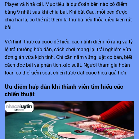
Player và Nhà cái. Mục tiêu là dự đoán bên nào có điểm
bằng 9 nhất sau khi chia bài. Khi bắt đầu, mỗi bên được
chia hai lá, có thể rút thêm lá thứ ba nếu thỏa điều kiện rút
bài.
Với hình thức cá cược dễ hiểu, cách tính điểm rõ ràng và tỷ
lệ trả thưởng hấp dẫn, cách chơi mang lại trải nghiệm vừa
đơn giản vừa kịch tính. Chỉ cần nắm vững luật cơ bản, biết
cách đọc bài và phân tích xác suất. Người tham gia hoàn
toàn có thể kiểm soát chiến lược đặt cược hiệu quả hơn.
Ưu điểm hấp dẫn khi thành viên tìm hiểu các
chiến thuật