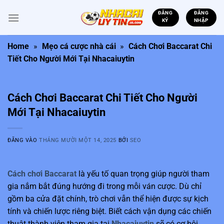
Bỏ
ĐĂNG
ĐĂNG
qua
KÝ
NHẬP
nội
dung
Home
»
Mẹo cá cược nhà cái
»
Cách Chơi Baccarat Chi
Tiết Cho Người Mới Tại Nhacaiuytin
Cách Chơi Baccarat Chi Tiết Cho Người
Mới Tại Nhacaiuytin
ĐĂNG VÀO
THÁNG MƯỜI MỘT 14, 2025
BỞI
SEO
Cách chơi Baccarat
là yếu tố quan trọng giúp người tham
gia nắm bắt đúng hướng đi trong mỗi ván cược. Dù chỉ
gồm ba cửa đặt chính, trò chơi vẫn thể hiện được sự kịch
tính và chiến lược riêng biệt. Biết cách vận dụng các chiến
thuật thành viên tham gia tại
Nhacaiuytin
sẽ có cơ hội