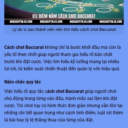
Lý do vì sao thành viên nên tìm hiểu cách chơi Baccarat
Cách chơi Baccarat
không chỉ là bước khởi đầu mà còn là
yếu tố then chốt giúp người tham gia hiểu rõ bản chất
trước khi đặt cược. Việc tìm hiểu kỹ lưỡng mang lại nhiều
lợi ích, từ kiểm soát chiến thuật đến quản lý vốn hiệu quả.
Nắm chắc quy tắc
Việc hiểu rõ quy tắc c
ách chơi Baccarat
giúp người chơi
chủ động trong từng ván đấu, tránh mắc sai lầm khi đặt
cược. Trò chơi tuy có hình thức đơn giản nhưng vẫn tồn tại
những chi tiết quan trọng như cách tính điểm, luật rút thêm
lá bài hay tỷ lệ thắng thua của từng cửa đặt.