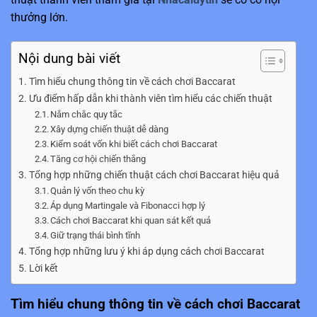
thưởng lớn.
Nội dung bài viết
Tìm hiểu chung thông tin về cách chơi Baccarat
Ưu điểm hấp dẫn khi thành viên tìm hiểu các chiến thuật
Nắm chắc quy tắc
Xây dựng chiến thuật dễ dàng
Kiểm soát vốn khi biết cách chơi Baccarat
Tăng cơ hội chiến thắng
Tổng hợp những chiến thuật cách chơi Baccarat hiệu quả
Quản lý vốn theo chu kỳ
Áp dụng Martingale và Fibonacci hợp lý
Cách chơi Baccarat khi quan sát kết quả
Giữ trạng thái bình tĩnh
Tổng hợp những lưu ý khi áp dụng cách chơi Baccarat
Lời kết
Tìm hiểu chung thông tin về cách chơi Baccarat