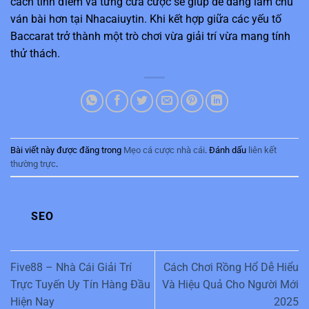
cách tính điểm và từng cửa cược sẽ giúp dễ dàng làm chủ
ván bài hơn tại Nhacaiuytin. Khi kết hợp giữa các yếu tố
Baccarat trở thành một trò chơi vừa giải trí vừa mang tính
thử thách.
Bài viết này được đăng trong
Mẹo cá cược nhà cái
. Đánh dấu
liên kết
thường trực
.
SEO
Five88 – Nhà Cái Giải Trí
Cách Chơi Rồng Hổ Dễ Hiểu
Trực Tuyến Uy Tín Hàng Đầu
Và Hiệu Quả Cho Người Mới
Hiện Nay
2025