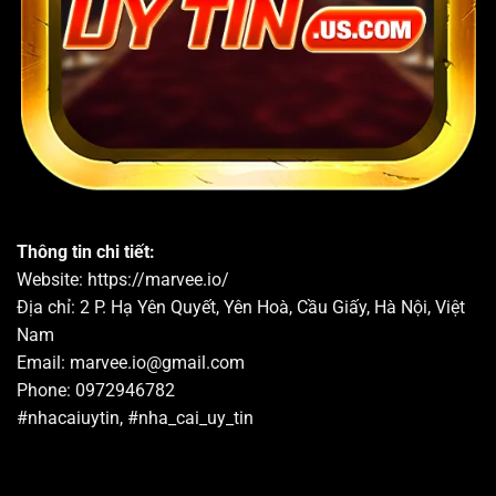
Thông tin chi tiết:
Website:
https://marvee.io/
Địa chỉ: 2 P. Hạ Yên Quyết, Yên Hoà, Cầu Giấy, Hà Nội, Việt
Nam
Email:
marvee.io@gmail.com
Phone: 0972946782
#nhacaiuytin, #nha_cai_uy_tin