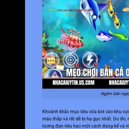
Ngắm bắn ngay 
Khoảnh khắc mục tiêu vừa bơi vào khu vực 
máu thấp và rất dễ bị hạ gục nhất. Do đó,
lượng đạn tiêu hao một cách đáng kể và n