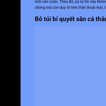
mỗi ván cược. Theo đó, sự tự tin này khôn
chóng mà còn duy trì tinh thần thoải mái, 
Bỏ túi bí quyết săn cá th