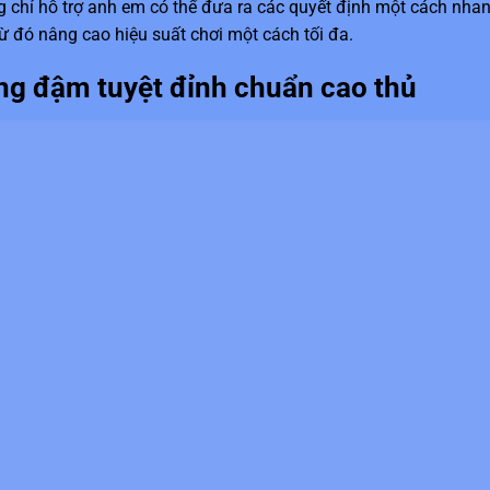
g chỉ hỗ trợ anh em có thể đưa ra các quyết định một cách nha
từ đó nâng cao hiệu suất chơi một cách tối đa.
ắng đậm tuyệt đỉnh chuẩn cao thủ