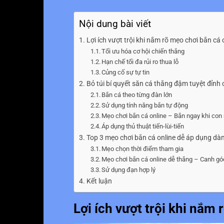
Nội dung bài viết
Lợi ích vượt trội khi nắm rõ mẹo chơi bắn cá 
Tối ưu hóa cơ hội chiến thắng
Hạn chế tối đa rủi ro thua lỗ
Củng cố sự tự tin
Bỏ túi bí quyết săn cá thắng đậm tuyệt đỉnh
Bắn cá theo từng đàn lớn
Sử dụng tính năng bắn tự động
Mẹo chơi bắn cá online – Bắn ngay khi con
Áp dụng thủ thuật tiến-lùi-tiến
Top 3 mẹo chơi bắn cá online dễ áp dụng dà
Mẹo chọn thời điểm tham gia
Mẹo chơi bắn cá online dễ thắng – Canh gó
Sử dụng đạn hợp lý
Kết luận
Lợi ích vượt trội khi nắm