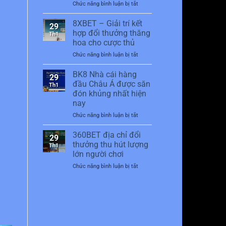
Chức năng bình luận bị tắt
ở
đổi
QH88
thưởng
–
trực
8XBET – Giải trí kết
29
Siêu
tuyến
hợp đổi thưởng thăng
Th1
phẩm
vươn
hoa cho cược thủ
cá
tầm
Chức năng bình luận bị tắt
ở
cược
quốc
8XBET
trực
tế
–
tuyến
BK8 Nhà cái hàng
29
Giải
hàng
đầu Châu Á được săn
Th1
trí
đầu
đón khủng nhất hiện
kết
thế
nay
hợp
giới
đổi
Chức năng bình luận bị tắt
ở
thưởng
BK8
thăng
Nhà
360BET địa chỉ đổi
29
hoa
cái
thưởng thu hút lượng
Th1
cho
hàng
lớn người chơi
cược
đầu
Chức năng bình luận bị tắt
thủ
ở
Châu
360BET
Á
địa
được
chỉ
săn
đổi
đón
thưởng
khủng
thu
nhất