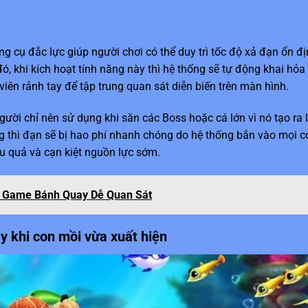
g cụ đắc lực giúp người chơi có thể duy trì tốc độ xả đạn ổn đ
ó, khi kích hoạt tính năng này thì hệ thống sẽ tự động khai hỏa
iên rảnh tay để tập trung quan sát diễn biến trên màn hình.
gười chỉ nên sử dụng khi săn các Boss hoặc cá lớn vì nó tạo ra 
g thì đạn sẽ bị hao phí nhanh chóng do hệ thống bắn vào mọi c
u quả và cạn kiệt nguồn lực sớm.
ựa Game Bánh Quay Dễ Quan Sát
y khi con mồi vừa xuất hiện