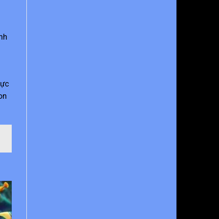
ịnh
lực
on