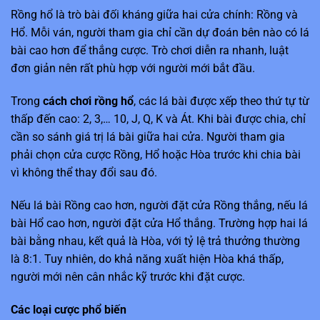
Rồng hổ là trò bài đối kháng giữa hai cửa chính: Rồng và
Hổ. Mỗi ván, người tham gia chỉ cần dự đoán bên nào có lá
bài cao hơn để thắng cược. Trò chơi diễn ra nhanh, luật
đơn giản nên rất phù hợp với người mới bắt đầu.
Trong
cách chơi rồng hổ
, các lá bài được xếp theo thứ tự từ
thấp đến cao: 2, 3,… 10, J, Q, K và Át. Khi bài được chia, chỉ
cần so sánh giá trị lá bài giữa hai cửa. Người tham gia
phải chọn cửa cược Rồng, Hổ hoặc Hòa trước khi chia bài
vì không thể thay đổi sau đó.
Nếu lá bài Rồng cao hơn, người đặt cửa Rồng thắng, nếu lá
bài Hổ cao hơn, người đặt cửa Hổ thắng. Trường hợp hai lá
bài bằng nhau, kết quả là Hòa, với tỷ lệ trả thưởng thường
là 8:1. Tuy nhiên, do khả năng xuất hiện Hòa khá thấp,
người mới nên cân nhắc kỹ trước khi đặt cược.
Các loại cược phổ biến