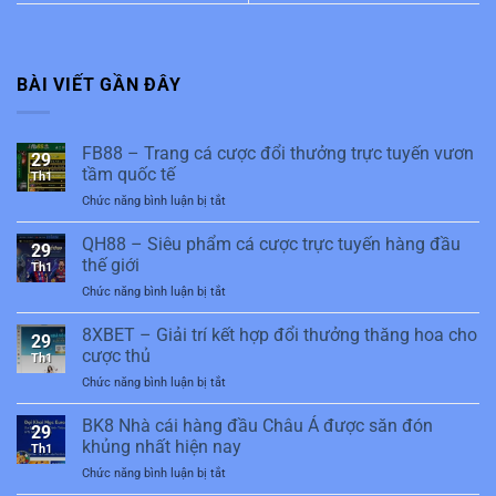
BÀI VIẾT GẦN ĐÂY
FB88 – Trang cá cược đổi thưởng trực tuyến vươn
29
tầm quốc tế
Th1
Chức năng bình luận bị tắt
ở
FB88
–
QH88 – Siêu phẩm cá cược trực tuyến hàng đầu
29
Trang
thế giới
Th1
cá
Chức năng bình luận bị tắt
ở
cược
QH88
đổi
–
8XBET – Giải trí kết hợp đổi thưởng thăng hoa cho
thưởng
29
Siêu
trực
cược thủ
Th1
phẩm
tuyến
Chức năng bình luận bị tắt
ở
cá
vươn
8XBET
cược
tầm
–
BK8 Nhà cái hàng đầu Châu Á được săn đón
trực
quốc
29
Giải
tuyến
khủng nhất hiện nay
tế
Th1
trí
hàng
Chức năng bình luận bị tắt
ở
kết
đầu
BK8
hợp