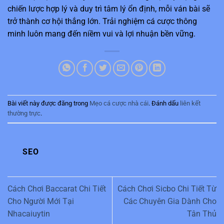
chiến lược hợp lý và duy trì tâm lý ổn định, mỗi ván bài sẽ
trở thành cơ hội thắng lớn. Trải nghiệm cá cược thông
minh luôn mang đến niềm vui và lợi nhuận bền vững.
Bài viết này được đăng trong
Mẹo cá cược nhà cái
. Đánh dấu
liên kết
thường trực
.
SEO
Cách Chơi Baccarat Chi Tiết
Cách Chơi Sicbo Chi Tiết Từ
Cho Người Mới Tại
Các Chuyên Gia Dành Cho
Nhacaiuytin
Tân Thủ