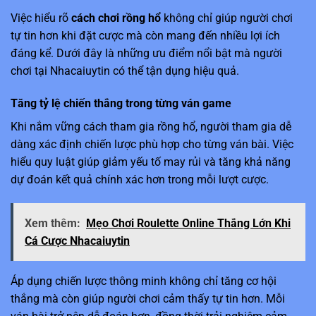
Việc hiểu rõ
cách chơi rồng hổ
không chỉ giúp người chơi
tự tin hơn khi đặt cược mà còn mang đến nhiều lợi ích
đáng kể. Dưới đây là những ưu điểm nổi bật mà người
chơi tại Nhacaiuytin có thể tận dụng hiệu quả.
Tăng tỷ lệ chiến thắng trong từng ván game
Khi nắm vững cách tham gia rồng hổ, người tham gia dễ
dàng xác định chiến lược phù hợp cho từng ván bài. Việc
hiểu quy luật giúp giảm yếu tố may rủi và tăng khả năng
dự đoán kết quả chính xác hơn trong mỗi lượt cược.
Xem thêm:
Mẹo Chơi Roulette Online Thắng Lớn Khi
Cá Cược Nhacaiuytin
Áp dụng chiến lược thông minh không chỉ tăng cơ hội
thắng mà còn giúp người chơi cảm thấy tự tin hơn. Mỗi