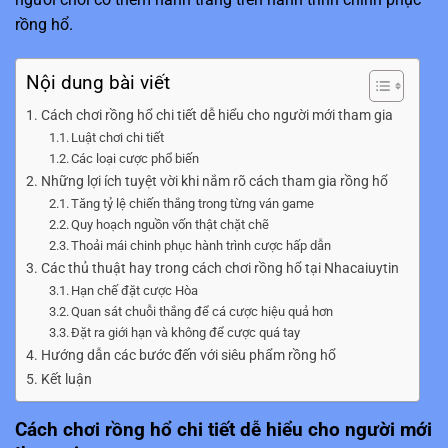
rồng hổ.
Nội dung bài viết
Cách chơi rồng hổ chi tiết dễ hiểu cho người mới tham gia
Luật chơi chi tiết
Các loại cược phổ biến
Những lợi ích tuyệt vời khi nắm rõ cách tham gia rồng hổ
Tăng tỷ lệ chiến thắng trong từng ván game
Quy hoạch nguồn vốn thật chặt chẽ
Thoải mái chinh phục hành trình cược hấp dẫn
Các thủ thuật hay trong cách chơi rồng hổ tại Nhacaiuytin
Hạn chế đặt cược Hòa
Quan sát chuỗi thắng để cá cược hiệu quả hơn
Đặt ra giới hạn và không để cược quá tay
Hướng dẫn các bước đến với siêu phẩm rồng hổ
Kết luận
Cách chơi rồng hổ chi tiết dễ hiểu cho người mới