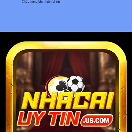
Chức năng bình luận bị tắt
ở
đầu
hoa
360BET
Châu
cho
địa
Á
cược
chỉ
được
thủ
đổi
săn
thưởng
đón
thu
khủng
hút
nhất
lượng
hiện
lớn
nay
người
chơi