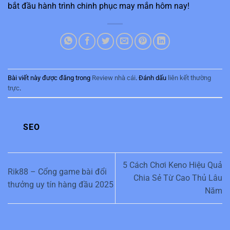
bắt đầu hành trình chinh phục may mắn hôm nay!
Bài viết này được đăng trong
Review nhà cái
. Đánh dấu
liên kết thường
trực
.
SEO
5 Cách Chơi Keno Hiệu Quả
Rik88 – Cổng game bài đổi
Chia Sẻ Từ Cao Thủ Lâu
thưởng uy tín hàng đầu 2025
Năm