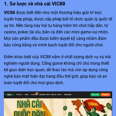
1. Sơ lược về nhà cái VIC88
VIC88
được biết đến như một thương hiệu giải trí trực
tuyến hợp pháp, được cấp phép bởi tổ chức quản lý quốc tế
uy tín. Nền tảng này hội tụ hàng trăm trò chơi hấp dẫn, từ
casino, poker, tài xỉu, bắn cá đến các mini game vui nhộn.
Mọi sản phẩm đều được kiểm duyệt kỹ càng nhằm đảm
bảo công bằng và minh bạch tuyệt đối cho người chơi.
Điểm khác biệt của VIC88 nằm ở chất lượng dịch vụ và trải
nghiệm người dùng. Cổng game không chỉ chú trọng thiết
kế giao diện trực quan, dễ thao tác mà còn áp dụng công
nghệ bảo mật hiện đại hàng đầu thế giới, giúp bảo vệ an
toàn tuyệt đối cho mọi giao dịch.