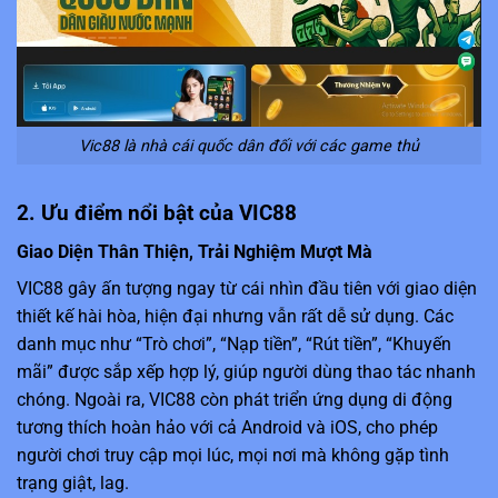
Vic88 là nhà cái quốc dân đối với các game thủ
2. Ưu điểm nổi bật của VIC88
Giao Diện Thân Thiện, Trải Nghiệm Mượt Mà
VIC88 gây ấn tượng ngay từ cái nhìn đầu tiên với giao diện
thiết kế hài hòa, hiện đại nhưng vẫn rất dễ sử dụng. Các
danh mục như “Trò chơi”, “Nạp tiền”, “Rút tiền”, “Khuyến
mãi” được sắp xếp hợp lý, giúp người dùng thao tác nhanh
chóng. Ngoài ra, VIC88 còn phát triển ứng dụng di động
tương thích hoàn hảo với cả Android và iOS, cho phép
người chơi truy cập mọi lúc, mọi nơi mà không gặp tình
trạng giật, lag.