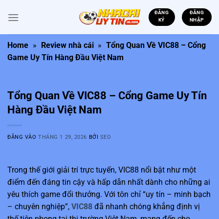
Bỏ
ĐĂNG
ĐĂNG
qua
KÝ
NHẬP
nội
dung
Home
»
Review nhà cái
»
Tổng Quan Về VIC88 – Cổng
Game Uy Tín Hàng Đầu Việt Nam
Tổng Quan Về VIC88 – Cổng Game Uy Tín
Hàng Đầu Việt Nam
ĐĂNG VÀO
THÁNG 1 29, 2026
BỞI
SEO
Trong thế giới giải trí trực tuyến, VIC88 nổi bật như một
điểm đến đáng tin cậy và hấp dẫn nhất dành cho những ai
yêu thích game đổi thưởng. Với tôn chỉ “uy tín – minh bạch
– chuyên nghiệp”,
VIC88
đã nhanh chóng khẳng định vị
thế tiên phong tại thị trường Việt Nam, mang đến cho