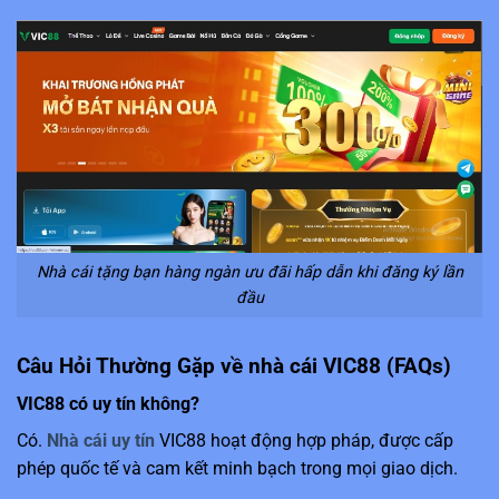
Nhà cái tặng bạn hàng ngàn ưu đãi hấp dẫn khi đăng ký lần
đầu
Câu Hỏi Thường Gặp về nhà cái VIC88 (FAQs)
VIC88 có uy tín không?
Có.
Nhà cái uy tín
VIC88 hoạt động hợp pháp, được cấp
phép quốc tế và cam kết minh bạch trong mọi giao dịch.