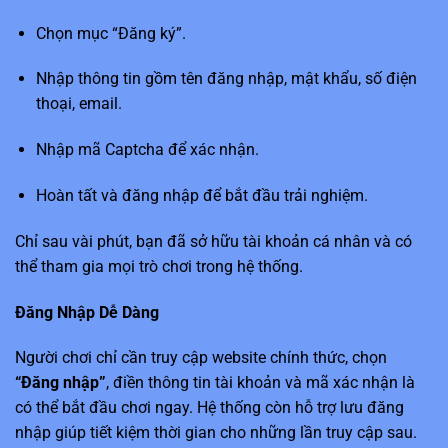
Chọn mục “Đăng ký”.
Nhập thông tin gồm tên đăng nhập, mật khẩu, số điện
thoại, email.
Nhập mã Captcha để xác nhận.
Hoàn tất và đăng nhập để bắt đầu trải nghiệm.
Chỉ sau vài phút, bạn đã sở hữu tài khoản cá nhân và có
thể tham gia mọi trò chơi trong hệ thống.
Đăng Nhập Dễ Dàng
Người chơi chỉ cần truy cập website chính thức, chọn
“Đăng nhập”
, điền thông tin tài khoản và mã xác nhận là
có thể bắt đầu chơi ngay. Hệ thống còn hỗ trợ lưu đăng
nhập giúp tiết kiệm thời gian cho những lần truy cập sau.