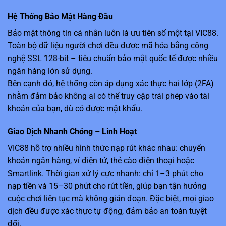
Hệ Thống Bảo Mật Hàng Đầu
Bảo mật thông tin cá nhân luôn là ưu tiên số một tại VIC88.
Toàn bộ dữ liệu người chơi đều được mã hóa bằng công
nghệ SSL 128-bit – tiêu chuẩn bảo mật quốc tế được nhiều
ngân hàng lớn sử dụng.
Bên cạnh đó, hệ thống còn áp dụng xác thực hai lớp (2FA)
nhằm đảm bảo không ai có thể truy cập trái phép vào tài
khoản của bạn, dù có được mật khẩu.
Giao Dịch Nhanh Chóng – Linh Hoạt
VIC88 hỗ trợ nhiều hình thức nạp rút khác nhau: chuyển
khoản ngân hàng, ví điện tử, thẻ cào điện thoại hoặc
Smartlink. Thời gian xử lý cực nhanh: chỉ 1–3 phút cho
nạp tiền và 15–30 phút cho rút tiền, giúp bạn tận hưởng
cuộc chơi liên tục mà không gián đoạn. Đặc biệt, mọi giao
dịch đều được xác thực tự động, đảm bảo an toàn tuyệt
đối.