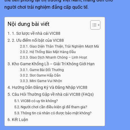
người chơi trải nghiệm đẳng cấp quốc tế.
Nội dung bài viết
1. Sơ lược về nhà cái VIC88
2. Ưu điểm nổi bật của VIC88
Giao Diện Thân Thiện, Trải Nghiệm Mượt Mà
Hệ Thống Bảo Mật Hàng Đầu
Giao Dịch Nhanh Chóng – Linh Hoạt
Kho Game Khổng Lồ – Giải Trí Không Giới Hạn
Game Bài Đổi Thưởng
Slot Game Hấp Dẫn
Mini Game Vui Nhộn
Hướng Dẫn Đăng Ký Và Đăng Nhập VIC88
Câu Hỏi Thường Gặp về nhà cái VIC88 (FAQs)
VIC88 có uy tín không?
Người chơi cần điều kiện gì để tham gia?
Thông tin cá nhân có được bảo mật không?
Kết Luận