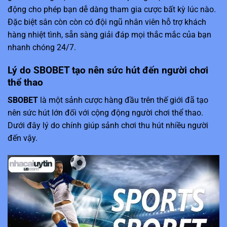
động cho phép bạn dễ dàng tham gia cược bất kỳ lúc nào.
Đặc biệt sân còn còn có đội ngũ nhân viên hỗ trợ khách
hàng nhiệt tình, sẵn sàng giải đáp mọi thắc mắc của bạn
nhanh chóng 24/7.
Lý do SBOBET tạo nên sức hút đến người chơi
thể thao
SBOBET
là một sảnh cược hàng đầu trên thế giới đã tạo
nên sức hút lớn đối với cộng động người chơi thể thao.
Dưới đây lý do chính giúp sảnh chơi thu hút nhiều người
đến vậy.