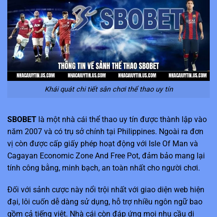
Khái quát chi tiết sân chơi thể thao uy tín
SBOBET
là một nhà cái thể thao uy tín được thành lập vào
năm 2007 và có trụ sở chính tại Philippines. Ngoài ra đơn
vị còn được cấp giấy phép hoạt động với Isle Of Man và
Cagayan Economic Zone And Free Pot, đảm bảo mang lại
tính công bằng, minh bạch, an toàn nhất cho người chơi.
Đối với sảnh cược này nổi trội nhất với giao diện web hiện
đại, lôi cuốn dễ dàng sử dụng, hỗ trợ nhiều ngôn ngữ bao
gồm cả tiếng việt. Nhà cái còn đáp ứng mọi nhu cầu di