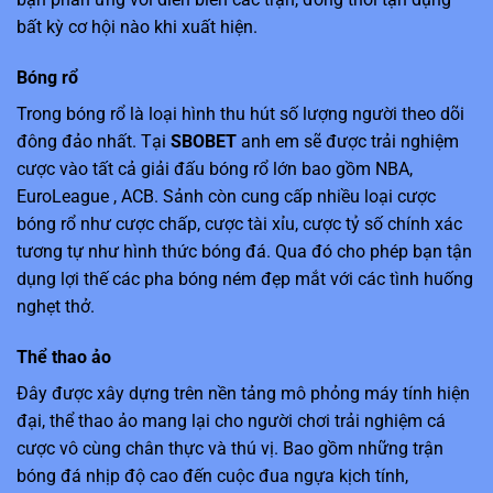
bất kỳ cơ hội nào khi xuất hiện.
Bóng rổ
Trong bóng rổ là loại hình thu hút số lượng người theo dõi
đông đảo nhất. Tại
SBOBET
anh em sẽ được trải nghiệm
cược vào tất cả giải đấu bóng rổ lớn bao gồm NBA,
EuroLeague , ACB. Sảnh còn cung cấp nhiều loại cược
bóng rổ như cược chấp, cược tài xỉu, cược tỷ số chính xác
tương tự như hình thức bóng đá. Qua đó cho phép bạn tận
dụng lợi thế các pha bóng ném đẹp mắt với các tình huống
nghẹt thở.
Thể thao ảo
Đây được xây dựng trên nền tảng mô phỏng máy tính hiện
đại, thể thao ảo mang lại cho người chơi trải nghiệm cá
cược vô cùng chân thực và thú vị. Bao gồm những trận
bóng đá nhịp độ cao đến cuộc đua ngựa kịch tính,