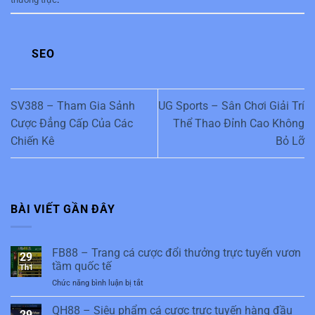
SEO
SV388 – Tham Gia Sảnh
UG Sports – Sân Chơi Giải Trí
Cược Đẳng Cấp Của Các
Thể Thao Đỉnh Cao Không
Chiến Kê
Bỏ Lỡ
BÀI VIẾT GẦN ĐÂY
FB88 – Trang cá cược đổi thưởng trực tuyến vươn
29
tầm quốc tế
Th1
Chức năng bình luận bị tắt
ở
FB88
–
QH88 – Siêu phẩm cá cược trực tuyến hàng đầu
29