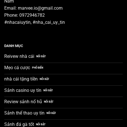
Nam
Email:
marvee.io@gmail.com
Phone: 0972946782
#nhacaiuytin, #nha_cai_uy_tin
DANH MỤC
Reivew nhà cái
Mẹo cá cược
nhà cái tặng tiền
Sảnh casino uy tín
Review sảnh nổ hũ
Sảnh thể thao uy tín
Sảnh đá gà tốt