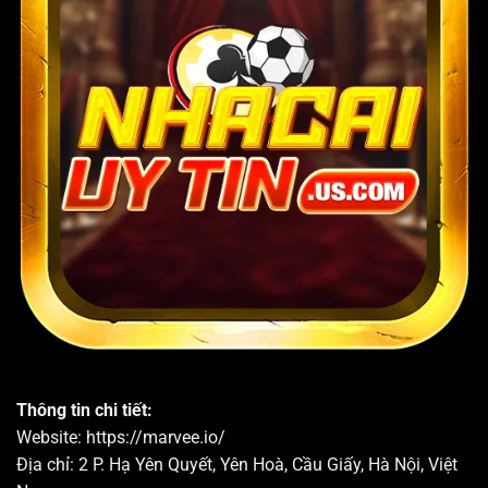
Thông tin chi tiết:
Website:
https://marvee.io/
Địa chỉ: 2 P. Hạ Yên Quyết, Yên Hoà, Cầu Giấy, Hà Nội, Việt