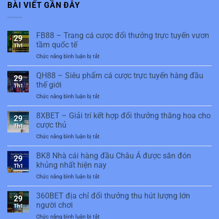
BÀI VIẾT GẦN ĐÂY
FB88 – Trang cá cược đổi thưởng trực tuyến vươn
29
tầm quốc tế
Th1
Chức năng bình luận bị tắt
ở
FB88
–
QH88 – Siêu phẩm cá cược trực tuyến hàng đầu
29
Trang
thế giới
Th1
cá
Chức năng bình luận bị tắt
ở
cược
QH88
đổi
–
8XBET – Giải trí kết hợp đổi thưởng thăng hoa cho
thưởng
29
Siêu
trực
cược thủ
Th1
phẩm
tuyến
Chức năng bình luận bị tắt
ở
cá
vươn
8XBET
cược
tầm
–
BK8 Nhà cái hàng đầu Châu Á được săn đón
trực
quốc
29
Giải
tuyến
khủng nhất hiện nay
tế
Th1
trí
hàng
Chức năng bình luận bị tắt
ở
kết
đầu
BK8
hợp
thế
Nhà
360BET địa chỉ đổi thưởng thu hút lượng lớn
đổi
giới
29
cái
thưởng
người chơi
Th1
hàng
thăng
Chức năng bình luận bị tắt
ở
đầu