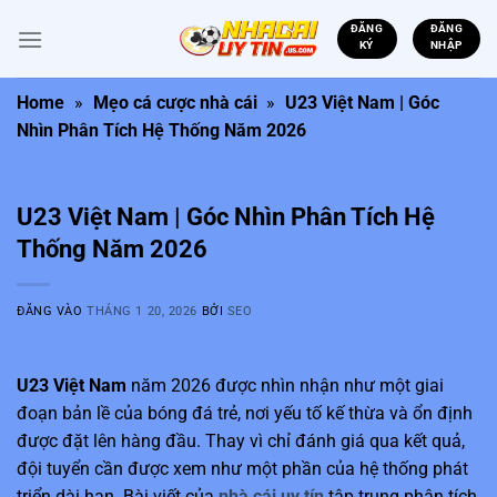
Bỏ
ĐĂNG
ĐĂNG
qua
KÝ
NHẬP
nội
dung
Home
»
Mẹo cá cược nhà cái
»
U23 Việt Nam | Góc
Nhìn Phân Tích Hệ Thống Năm 2026
U23 Việt Nam | Góc Nhìn Phân Tích Hệ
Thống Năm 2026
ĐĂNG VÀO
THÁNG 1 20, 2026
BỞI
SEO
U23 Việt Nam
năm 2026 được nhìn nhận như một giai
đoạn bản lề của bóng đá trẻ, nơi yếu tố kế thừa và ổn định
được đặt lên hàng đầu. Thay vì chỉ đánh giá qua kết quả,
đội tuyển cần được xem như một phần của hệ thống phát
triển dài hạn. Bài viết của
nhà cái uy tín
tập trung phân tích