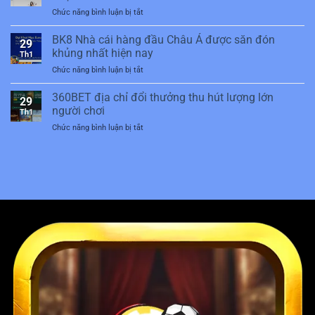
phẩm
tuyến
Chức năng bình luận bị tắt
ở
cá
vươn
8XBET
cược
tầm
–
BK8 Nhà cái hàng đầu Châu Á được săn đón
trực
quốc
29
Giải
tuyến
khủng nhất hiện nay
tế
Th1
trí
hàng
Chức năng bình luận bị tắt
ở
kết
đầu
BK8
hợp
thế
Nhà
360BET địa chỉ đổi thưởng thu hút lượng lớn
đổi
giới
29
cái
thưởng
người chơi
Th1
hàng
thăng
Chức năng bình luận bị tắt
ở
đầu
hoa
360BET
Châu
cho
địa
Á
cược
chỉ
được
thủ
đổi
săn
thưởng
đón
thu
khủng
hút
nhất
lượng
hiện
lớn
nay
người
chơi