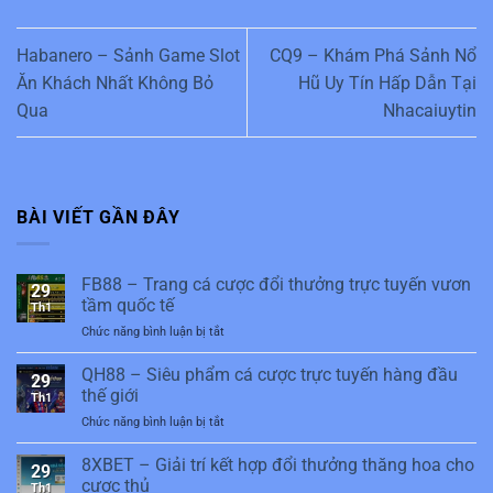
Habanero – Sảnh Game Slot
CQ9 – Khám Phá Sảnh Nổ
Ăn Khách Nhất Không Bỏ
Hũ Uy Tín Hấp Dẫn Tại
Qua
Nhacaiuytin
BÀI VIẾT GẦN ĐÂY
FB88 – Trang cá cược đổi thưởng trực tuyến vươn
29
tầm quốc tế
Th1
Chức năng bình luận bị tắt
ở
FB88
–
QH88 – Siêu phẩm cá cược trực tuyến hàng đầu
29
Trang
thế giới
Th1
cá
Chức năng bình luận bị tắt
ở
cược
QH88
đổi
–
8XBET – Giải trí kết hợp đổi thưởng thăng hoa cho
thưởng
29
Siêu
trực
cược thủ
Th1