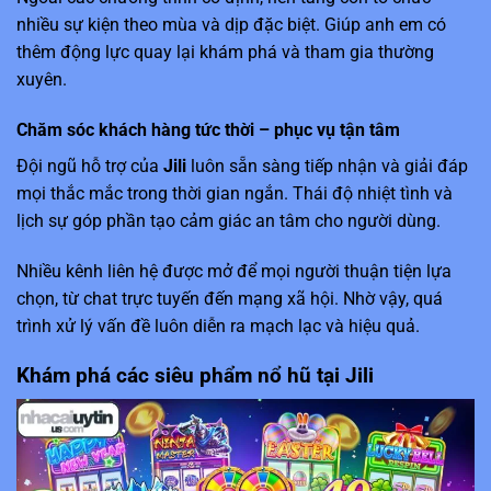
nhiều sự kiện theo mùa và dịp đặc biệt. Giúp anh em có
thêm động lực quay lại khám phá và tham gia thường
xuyên.
Chăm sóc khách hàng tức thời – phục vụ tận tâm
Đội ngũ hỗ trợ của
Jili
luôn sẵn sàng tiếp nhận và giải đáp
mọi thắc mắc trong thời gian ngắn. Thái độ nhiệt tình và
lịch sự góp phần tạo cảm giác an tâm cho người dùng.
Nhiều kênh liên hệ được mở để mọi người thuận tiện lựa
chọn, từ chat trực tuyến đến mạng xã hội. Nhờ vậy, quá
trình xử lý vấn đề luôn diễn ra mạch lạc và hiệu quả.
Khám phá các siêu phẩm nổ hũ tại Jili