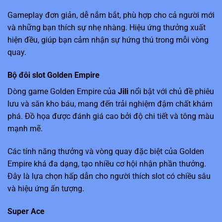
Gameplay đơn giản, dễ nắm bắt, phù hợp cho cả người mới
và những bạn thích sự nhẹ nhàng. Hiệu ứng thưởng xuất
hiện đều, giúp bạn cảm nhận sự hứng thú trong mỗi vòng
quay.
Bộ đôi slot Golden Empire
Dòng game Golden Empire của
Jili
nổi bật với chủ đề phiêu
lưu và săn kho báu, mang đến trải nghiệm đậm chất khám
phá. Đồ họa được đánh giá cao bởi độ chi tiết và tông màu
mạnh mẽ.
Các tính năng thưởng và vòng quay đặc biệt của Golden
Empire khá đa dạng, tạo nhiều cơ hội nhận phần thưởng.
Đây là lựa chọn hấp dẫn cho người thích slot có chiều sâu
và hiệu ứng ấn tượng.
Super Ace