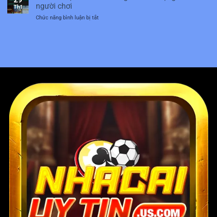
cái
thưởng
người chơi
Th1
hàng
thăng
Chức năng bình luận bị tắt
ở
đầu
hoa
360BET
Châu
cho
địa
Á
cược
chỉ
được
thủ
đổi
săn
thưởng
đón
thu
khủng
hút
nhất
lượng
hiện
lớn
nay
người
chơi