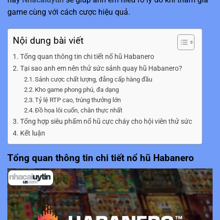
game cùng với cách cược hiệu quả.
Nội dung bài viết
Tổng quan thông tin chi tiết nổ hũ Habanero
Tại sao anh em nên thử sức sảnh quay hũ Habanero?
Sảnh cược chất lượng, đẳng cấp hàng đầu
Kho game phong phú, đa dạng
Tỷ lệ RTP cao, trúng thưởng lớn
Đồ họa lôi cuốn, chân thực nhất
Tổng hợp siêu phẩm nổ hũ cực cháy cho hội viên thử sức
Kết luận
Tổng quan thông tin chi tiết nổ hũ Habanero