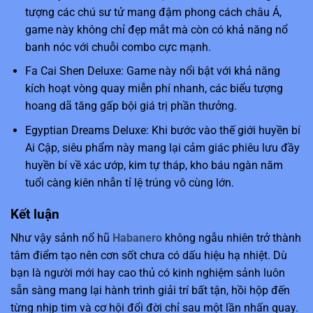
tượng các chú sư tử mang đậm phong cách châu Á,
game này không chỉ đẹp mắt mà còn có khả năng nổ
banh nóc với chuỗi combo cực mạnh.
Fa Cai Shen Deluxe: Game này nổi bật với khả năng
kích hoạt vòng quay miễn phí nhanh, các biểu tượng
hoang dã tăng gấp bội giá trị phần thưởng.
Egyptian Dreams Deluxe: Khi bước vào thế giới huyền bí
Ai Cập, siêu phẩm này mang lại cảm giác phiêu lưu đầy
huyền bí về xác ướp, kim tự tháp, kho báu ngàn năm
tuổi càng kiên nhẫn tỉ lệ trúng vô cùng lớn.
Kết luận
Như vậy sảnh nổ hũ
Habanero
không ngẫu nhiên trở thành
tâm điểm tạo nên cơn sốt chưa có dấu hiệu hạ nhiệt. Dù
bạn là người mới hay cao thủ có kinh nghiệm sảnh luôn
sẵn sàng mang lại hành trình giải trí bất tận, hồi hộp đến
từng nhịp tim và cơ hội đổi đời chỉ sau một lần nhấn quay.