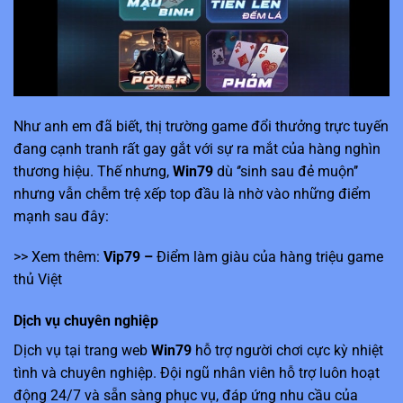
Như anh em đã biết, thị trường game đổi thưởng trực tuyến
đang cạnh tranh rất gay gắt với sự ra mắt của hàng nghìn
thương hiệu. Thế nhưng,
Win79
dù ‘’sinh sau đẻ muộn’’
nhưng vẫn chễm trệ xếp top đầu là nhờ vào những điểm
mạnh sau đây:
>> Xem thêm:
Vip79 –
Điểm làm giàu của hàng triệu game
thủ Việt
Dịch vụ chuyên nghiệp
Dịch vụ tại trang web
Win79
hỗ trợ người chơi cực kỳ nhiệt
tình và chuyên nghiệp. Đội ngũ nhân viên hỗ trợ luôn hoạt
động 24/7 và sẵn sàng phục vụ, đáp ứng nhu cầu của