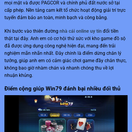
mọi mặt và được PAGCOR và chính phủ đất nước sở tại
cấp phép. Nền tảng cam kết tổ chức hoạt động giải trí trực
tuyến đảm bảo an toàn, minh bạch và công bằng.
Khi bước vào thiên đường
nhà cái online uy tín
đổi tiền
thật tại đây. Anh em có cơ hội thử sức với kho game đồ sộ
đã được ứng dụng công nghệ hiện đại, mang đến trải
nghiệm mãn nhãn nhất. Đây chính là điểm dừng chân lý
tưởng, giúp anh em có cảm giác chơi game đầy chân thực,
không bao giờ nhàm chán và nhanh chóng thu về lợi
nhuận khủng.
Điểm cộng giúp Win79 đánh bại nhiều đối thủ