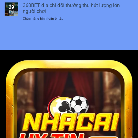
thế
Nhà
360BET địa chỉ đổi thưởng thu hút lượng lớn
đổi
giới
29
cái
thưởng
người chơi
Th1
hàng
thăng
Chức năng bình luận bị tắt
ở
đầu
hoa
360BET
Châu
cho
địa
Á
cược
chỉ
được
thủ
đổi
săn
thưởng
đón
thu
khủng
hút
nhất
lượng
hiện
lớn
nay
người
chơi