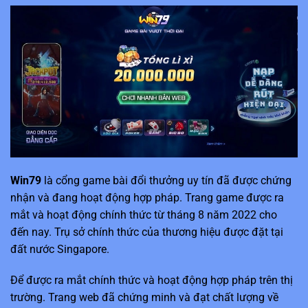
Win79
là cổng game bài đổi thưởng uy tín đã được chứng
nhận và đang hoạt động hợp pháp. Trang game được ra
mắt và hoạt động chính thức từ tháng 8 năm 2022 cho
đến nay. Trụ sở chính thức của thương hiệu được đặt tại
đất nước Singapore.
Để được ra mắt chính thức và hoạt động hợp pháp trên thị
trường. Trang web đã chứng minh và đạt chất lượng về