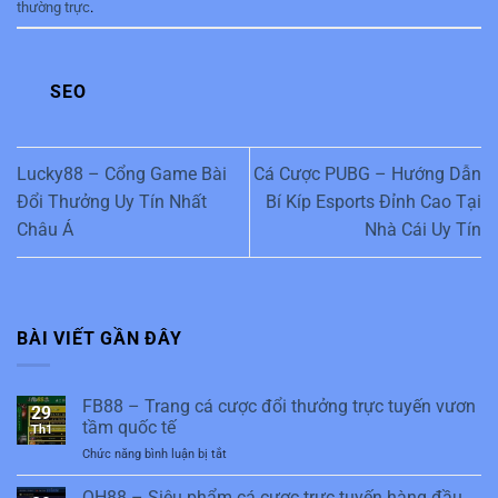
thường trực
.
SEO
Lucky88 – Cổng Game Bài
Cá Cược PUBG – Hướng Dẫn
Đổi Thưởng Uy Tín Nhất
Bí Kíp Esports Đỉnh Cao Tại
Châu Á
Nhà Cái Uy Tín
BÀI VIẾT GẦN ĐÂY
FB88 – Trang cá cược đổi thưởng trực tuyến vươn
29
tầm quốc tế
Th1
Chức năng bình luận bị tắt
ở
FB88
–
QH88 – Siêu phẩm cá cược trực tuyến hàng đầu