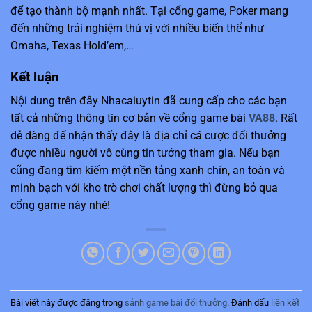
để tạo thành bộ mạnh nhất. Tại cổng game, Poker mang
đến những trải nghiệm thú vị với nhiều biến thể như
Omaha, Texas Hold’em,…
Kết luận
Nội dung trên đây Nhacaiuytin đã cung cấp cho các bạn
tất cả những thông tin cơ bản về cổng game bài
VA88
. Rất
dễ dàng để nhận thấy đây là địa chỉ cá cược đổi thưởng
được nhiều người vô cùng tin tưởng tham gia. Nếu bạn
cũng đang tìm kiếm một nền tảng xanh chín, an toàn và
minh bạch với kho trò chơi chất lượng thì đừng bỏ qua
cổng game này nhé!
Bài viết này được đăng trong
sảnh game bài đổi thưởng
. Đánh dấu
liên kết