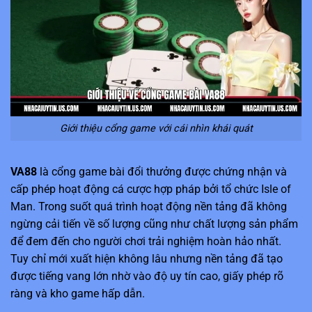
Giới thiệu cổng game với cái nhìn khái quát
VA88
là cổng game bài đổi thưởng được chứng nhận và
cấp phép hoạt động cá cược hợp pháp bởi tổ chức Isle of
Man. Trong suốt quá trình hoạt động nền tảng đã không
ngừng cải tiến về số lượng cũng như chất lượng sản phẩm
để đem đến cho người chơi trải nghiệm hoàn hảo nhất.
Tuy chỉ mới xuất hiện không lâu nhưng nền tảng đã tạo
được tiếng vang lớn nhờ vào độ uy tín cao, giấy phép rõ
ràng và kho game hấp dẫn.