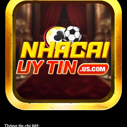
người
chơi
Thông tin chi tiết: