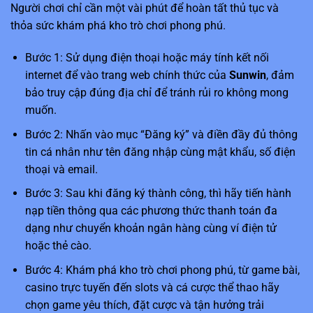
Người chơi chỉ cần một vài phút để hoàn tất thủ tục và
thỏa sức khám phá kho trò chơi phong phú.
Bước 1: Sử dụng điện thoại hoặc máy tính kết nối
internet để vào trang web chính thức của
Sunwin
, đảm
bảo truy cập đúng địa chỉ để tránh rủi ro không mong
muốn.
Bước 2: Nhấn vào mục “Đăng ký” và điền đầy đủ thông
tin cá nhân như tên đăng nhập cùng mật khẩu, số điện
thoại và email.
Bước 3: Sau khi đăng ký thành công, thì hãy tiến hành
nạp tiền thông qua các phương thức thanh toán đa
dạng như chuyển khoản ngân hàng cùng ví điện tử
hoặc thẻ cào.
Bước 4: Khám phá kho trò chơi phong phú, từ game bài,
casino trực tuyến đến slots và cá cược thể thao hãy
chọn game yêu thích, đặt cược và tận hưởng trải