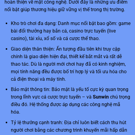
hoàn thiện về mặt công nghệ. Dưới đây là những ưu điểm
nổi bật giúp thương hiệu giữ vững vị thế trong thị trường.
Kho trò chơi đa dạng: Danh mục nổi bật bao gồm: game
bài đổi thưởng hay bắn cá, casino trực tuyến (live
casino), tài xỉu, xổ số và cá cược thể thao.
Giao diện thân thiện: Ấn tượng đầu tiên khi truy cập
chính là giao diện hiện đại, thiết kế bắt mắt và rất dễ
thao tác. Dù là người mới chơi hay đã có kinh nghiệm,
mọi tính năng đều được bố trí hợp lý và tối ưu hóa cho
cả điện thoại và máy tính.
Bảo mật thông tin: Bảo mật là yếu tố cực kỳ quan trọng
trong lĩnh vực cá cược trực tuyến – và
Sunwin
chú trọng
điều đó. Hệ thống được áp dụng các công nghệ mã
hóa.
Tỷ lệ thưởng cạnh tranh: Địa chỉ luôn biết cách thu hút
người chơi bằng các chương trình khuyến mãi hấp dẫn