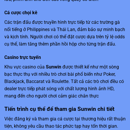
Cá cược chọi kê
Các trận đấu được truyền hình trực tiếp từ các trường gà
nổi tiếng ở Philippines và Thái Lan, đảm bảo sự minh bạch
và kịch tính. Người chơi có thể đặt cược dựa trên tỷ lệ odds
cụ thể, làm tăng thêm phần hồi hộp cho từng trận đấu.
Casino trực tuyến
Khu vực casino của
Sunwin
được thiết kế như một sòng
bạc thực thụ với nhiều trò chơi bài phổ biến như Poker,
Blackjack, Baccarat và Roulette. Tất cả các trò chơi đều có
dealer trực tiếp phát sóng với chất lượng hình ảnh HD,
mang đến cho người chơi cảm giác chân thực
Tiến trình cụ thể để tham gia Sunwin chi tiết
Việc đăng ký và tham gia cá cược tại thương hiệu rất thuận
tiện, không yêu cầu thao tác phức tạp hay tốn thời gian.