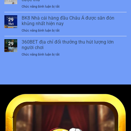
Th1
phẩm
tuyến
Chức năng bình luận bị tắt
ở
cá
vươn
8XBET
cược
tầm
–
BK8 Nhà cái hàng đầu Châu Á được săn đón
trực
quốc
29
Giải
tuyến
khủng nhất hiện nay
tế
Th1
trí
hàng
Chức năng bình luận bị tắt
ở
kết
đầu
BK8
hợp
thế
Nhà
360BET địa chỉ đổi thưởng thu hút lượng lớn
đổi
giới
29
cái
thưởng
người chơi
Th1
hàng
thăng
Chức năng bình luận bị tắt
ở
đầu
hoa
360BET
Châu
cho
địa
Á
cược
chỉ
được
thủ
đổi
săn
thưởng
đón
thu
khủng
hút
nhất
lượng
hiện
lớn
nay
người
chơi