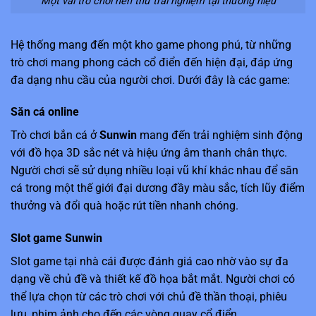
Một vài trò chơi nên thử trải nghiệm tại thương hiệu
Hệ thống mang đến một kho game phong phú, từ những
trò chơi mang phong cách cổ điển đến hiện đại, đáp ứng
đa dạng nhu cầu của người chơi. Dưới đây là các game:
Săn cá online
Trò chơi bắn cá ở
Sunwin
mang đến trải nghiệm sinh động
với đồ họa 3D sắc nét và hiệu ứng âm thanh chân thực.
Người chơi sẽ sử dụng nhiều loại vũ khí khác nhau để săn
cá trong một thế giới đại dương đầy màu sắc, tích lũy điểm
thưởng và đổi quà hoặc rút tiền nhanh chóng.
Slot game Sunwin
Slot game tại nhà cái được đánh giá cao nhờ vào sự đa
dạng về chủ đề và thiết kế đồ họa bắt mắt. Người chơi có
thể lựa chọn từ các trò chơi với chủ đề thần thoại, phiêu
lưu, phim ảnh cho đến các vòng quay cổ điển.