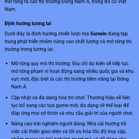
mở rộng ra các thị trường Đông Nam Á, trong đó có Việt
Nam.
Định hướng tương lai
Dưới đây là định hướng chiến lược mà
Sunwin
đang tập
trung phát triển nhằm nâng cao chất lượng và mở rộng thị
trường trong tương lai:
Mở rộng quy mô thị trường: Địa chỉ dự kiến sẽ tiếp tục
mở rộng phạm vi hoạt động sang nhiều quốc gia và khu
vực mới, đặc biệt là các thị trường tiềm năng tại Đông
Nam Á.
Cập nhật và đa dạng hóa trò chơi: Thương hiệu sẽ liên
tục bổ sung các tựa game mới, đa dạng về thể loại để
đáp ứng mọi sở thích và nhu cầu giải trí của người chơi.
Nâng cao trải nghiệm người dùng: Nhà cái hướng tới
việc cải thiện giao diện và tối ưu hóa tốc độ truy cập,