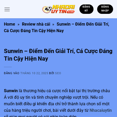
Bỏ
ĐĂNG
ĐĂNG
qua
KÝ
NHẬP
nội
dung
Home
»
Review nhà cái
»
Sunwin – Điểm Đến Giải Trí,
Cá Cược Đáng Tin Cậy Hiện Nay
Sunwin – Điểm Đến Giải Trí, Cá Cược Đáng
Tin Cậy Hiện Nay
ĐĂNG VÀO
THÁNG 10 22, 2025
BỞI
SEO
Sunwin
là thương hiệu cá cược nổi bật tại thị trường châu
Á với độ uy tín và tính chuyên nghiệp vượt trội. Nếu có
muốn biết điều gì khiến địa chỉ trở thành lựa chọn số một
của hàng triệu người chơi, bài viết dưới đây từ
Nhacaiuytin
sẽ giúp mọi người có cái nhìn toàn diện.