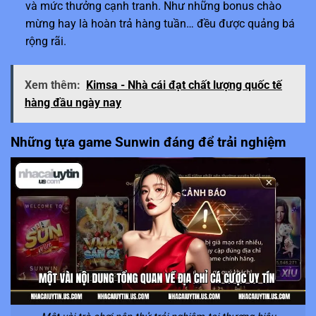
và mức thưởng cạnh tranh. Như những bonus chào
mừng hay là hoàn trả hàng tuần… đều được quảng bá
rộng rãi.
Xem thêm:
Kimsa - Nhà cái đạt chất lượng quốc tế
hàng đầu ngày nay
Những tựa game Sunwin đáng để trải nghiệm