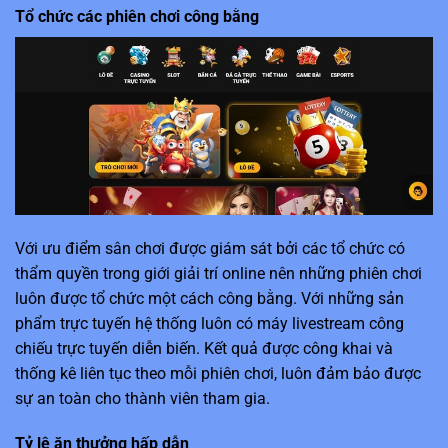
Tổ chức các phiên chơi công bằng
Với ưu điểm sân chơi được giám sát bởi các tổ chức có
thẩm quyền trong giới giải trí online nên những phiên chơi
luôn được tổ chức một cách công bằng. Với những sản
phẩm trực tuyến hệ thống luôn có máy livestream công
chiếu trực tuyến diễn biến. Kết quả được công khai và
thống kê liên tục theo mỗi phiên chơi, luôn đảm bảo được
sự an toàn cho thành viên tham gia.
Tỷ lệ ăn thưởng hấp dẫn