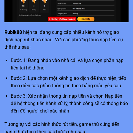
Rubik88
hiện tại đang cung cấp nhiều kênh hỗ trợ giao
dịch nạp rút khác nhau. Với các phương thức nạp tiền cụ
thể như sau:
Bước 1: Đăng nhập vào nhà cái và lựa chọn phần nạp
tiền tại hệ thống
Bước 2: Lựa chọn một kênh giao dịch để thực hiện, tiếp
theo điền các phần thông tin theo bảng mẫu yêu cầu
Bước 3: Xác nhận thông tin nạp tiền và chọn Nạp tiền
để hệ thống tiến hành xử lý, thành công sẽ có thông báo
đến để người chơi xác nhận
Tương tự với các hình thức rút tiền, game thủ cũng tiến
hành thực hiện theo các bước như sau: