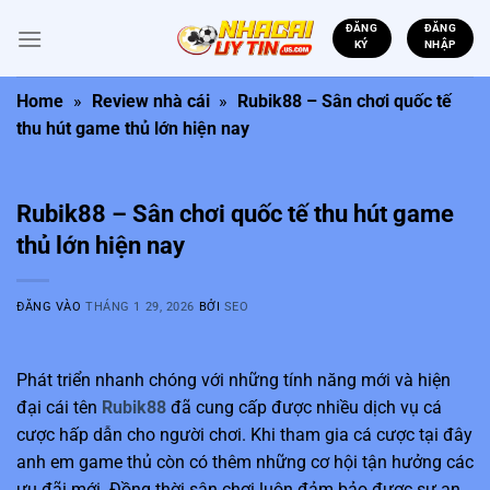
Bỏ
ĐĂNG
ĐĂNG
qua
KÝ
NHẬP
nội
dung
Home
»
Review nhà cái
»
Rubik88 – Sân chơi quốc tế
thu hút game thủ lớn hiện nay
Rubik88 – Sân chơi quốc tế thu hút game
thủ lớn hiện nay
ĐĂNG VÀO
THÁNG 1 29, 2026
BỞI
SEO
Phát triển nhanh chóng với những tính năng mới và hiện
đại cái tên
Rubik88
đã cung cấp được nhiều dịch vụ cá
cược hấp dẫn cho người chơi. Khi tham gia cá cược tại đây
anh em game thủ còn có thêm những cơ hội tận hưởng các
ưu đãi mới. Đồng thời sân chơi luôn đảm bảo được sự an