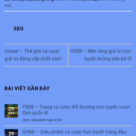
trực
.
SEO
Vinbet – Thế giới cá cược
VX88 – Nền tảng giải trí trực
giải trí đẳng cấp nhất năm
tuyến không nên bỏ lỡ
BÀI VIẾT GẦN ĐÂY
FB88 – Trang cá cược đổi thưởng trực tuyến vươn
29
tầm quốc tế
Th1
Chức năng bình luận bị tắt
ở
FB88
–
QH88 – Siêu phẩm cá cược trực tuyến hàng đầu
29
Trang