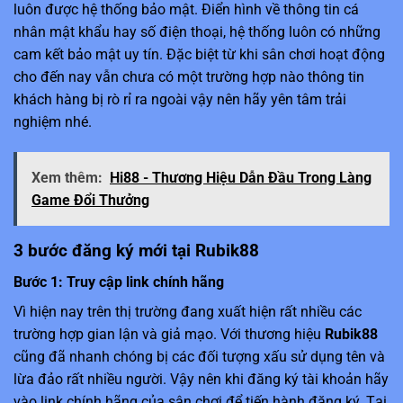
luôn được hệ thống bảo mật. Điển hình về thông tin cá
nhân mật khẩu hay số điện thoại, hệ thống luôn có những
cam kết bảo mật uy tín. Đặc biệt từ khi sân chơi hoạt động
cho đến nay vẫn chưa có một trường hợp nào thông tin
khách hàng bị rò rỉ ra ngoài vậy nên hãy yên tâm trải
nghiệm nhé.
Xem thêm:
Hi88 - Thương Hiệu Dẫn Đầu Trong Làng
Game Đổi Thưởng
3 bước đăng ký mới tại Rubik88
Bước 1: Truy cập link chính hãng
Vì hiện nay trên thị trường đang xuất hiện rất nhiều các
trường hợp gian lận và giả mạo. Với thương hiệu
Rubik88
cũng đã nhanh chóng bị các đối tượng xấu sử dụng tên và
lừa đảo rất nhiều người. Vậy nên khi đăng ký tài khoản hãy
vào link chính hãng của sân chơi để tiến hành đăng ký. Tại