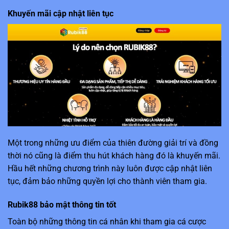
Khuyến mãi cập nhật liên tục
Một trong những ưu điểm của thiên đường giải trí và đồng
thời nó cũng là điểm thu hút khách hàng đó là khuyến mãi.
Hầu hết những chương trình này luôn được cập nhật liên
tục, đảm bảo những quyền lợi cho thành viên tham gia.
Rubik88 bảo mật thông tin tốt
Toàn bộ những thông tin cá nhân khi tham gia cá cược