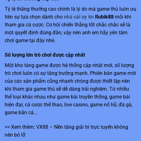
Tỷ lệ thắng thưởng cao chính là lý do mà game thủ luôn ưu
tiên sự lựa chọn dành cho
nhà cái uy tín
Rubik88
mỗi khi
tham gia cá cược. Cơ hội chiến thắng tốt chắc chắc sẽ là
một quyết định đúng đắn, vậy nên anh em hãy yên tâm
chơi game tại đây nhé.
Số lượng lớn trò chơi được cập nhất
Một kho tàng game được hệ thống cập nhật mới, số lượng
trò chơi luôn có sự tăng trưởng mạnh. Phiên bản game mới
của các sản phẩm cũng nhanh chóng được thiết lập nên
khi tham gia game thủ sẽ dễ dàng trải nghiệm. Từ nhiều
thể loại khác nhau như game bài truyền thống, game bài
hiện đại, cá cược thể thao, live casino, game nổ hũ, đá gà,
game bắn cá…
>> Xem thêm: VX88 – Nền tảng giải trí trực tuyến không
nên bỏ lỡ