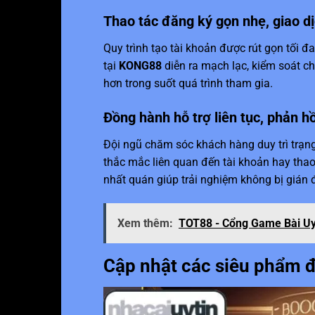
Thao tác đăng ký gọn nhẹ, giao d
Quy trình tạo tài khoản được rút gọn tối đa
tại
KONG88
diễn ra mạch lạc, kiểm soát ch
hơn trong suốt quá trình tham gia.
Đồng hành hỗ trợ liên tục, phản h
Đội ngũ chăm sóc khách hàng duy trì trạng
thắc mắc liên quan đến tài khoản hay thao 
nhất quán giúp trải nghiệm không bị gián 
Xem thêm:
TOT88 - Cổng Game Bài Uy 
Cập nhật các siêu phẩm 