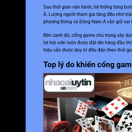
Sau thời gian vận hành, hệ thống từng bướ
Á. Lượng người tham gia tăng đều nhờ trả
phương Đông và Đông Nam Á vẫn giữ vai tr
Bên cạnh đó, cổng game chú trọng xây dựn
lợi hội viên luôn được đặt lên hàng đầu t
hiệu vẫn được duy trì đều đặn theo thời gi
Top lý do khiến cổng gam