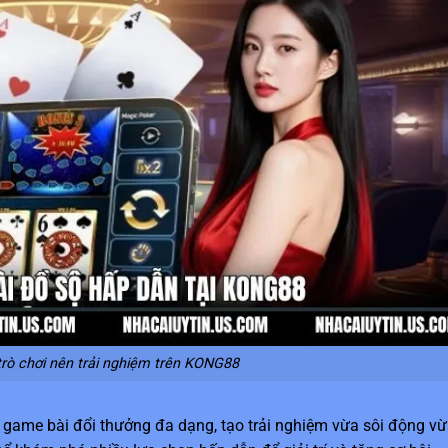
trò chơi nên trải nghiệm trên KONG88
ame bài đổi thưởng đa dạng, tạo trải nghiệm vừa sôi động v