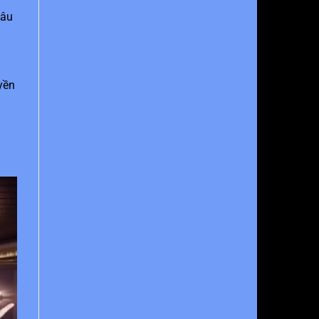
hâu
yền